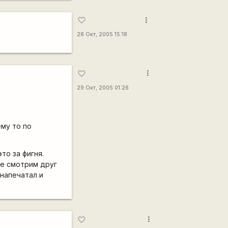
more_vert
favorite_border
28 Окт, 2005 15:18
more_vert
favorite_border
29 Окт, 2005 01:26
ему то по
то за фигня.
ие смотрим друг
 напечатал и
more_vert
favorite_border