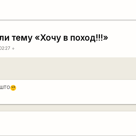
ли тему «Хочу в поход!!!»
 02:27
arrow_downward
 ШТО
???