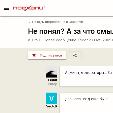
menu
Походы (перенесено в События)
arrow_back
Не понял? А за что смы
1 253
Новое сообщение:
Fedor
29 Окт, 2005
visibility
notifications_active
share
Подписаться
Админы, модераторы… За
Fedor
Автор
V
два часа назд еще была...
VectoR