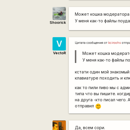
Может кошка модератора 
У меня как-то файлы поудал
Shoorick
V
Цитата сообщения от
kciroohs
отпр
VectoR
Может кошка модерат
У меня как-то файлы по
кстати один мой знакомый
клавиатуре походить и к
как то пили пиво мы с адми
типа что вы пишите. когд
на друга -кто писал чего.
|-)
отправил
_)
Да, всем сори.