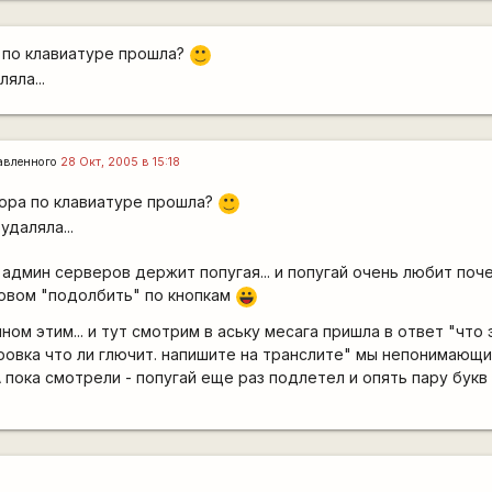
по клавиатуре прошла?
:)
яла...
авленного
28 Окт, 2005 в 15:18
ора по клавиатуре прошла?
:)
удаляла...
 админ серверов держит попугая... и попугай очень любит поч
лювом "подолбить" по кнопкам
|-))
ном этим... и тут смотрим в аську месага пришла в ответ "что э
ировка что ли глючит. напишите на транслите" мы непонимающ
 А пока смотрели - попугай еще раз подлетел и опять пару букв