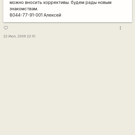
можно вносить коррективы. будем рады новым
знакомствам.
8044-77-91-001 Алексей
more_vert
favorite_border
22 Июл, 2009 22:51