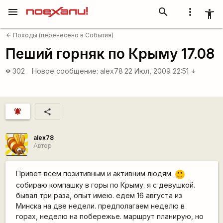
menu
search
more_vert
accessibility_new
Походы (перенесено в События)
arrow_back
Пеший горняк по Крыму 17.08
302
Новое сообщение:
alex78
22 Июл, 2009 22:51
visibility
arrow_downward
notifications_active
share
alex78
Автор
Привет всем позитивным и активним людям.
:)
собираю компашку в горы по Крыму. я с девушкой.
бывал три раза, опыт имею. едем 16 августа из
Минска на две недели. предполагаем неделю в
горах, неделю на побережье. маршрут планирую, но