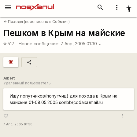
menu
search
more_vert
accessibility_new
Походы (перенесено в События)
arrow_back
Пешком в Крым на майские
517
Новое сообщение:
7 Апр, 2005 01:30
visibility
arrow_downward
notifications_active
share
Albert
Удалённый пользователь
Ищу попутчиков(попутчиц) для похода в Крым на
майские 01-08.05.2005 sonbb(собака)mail.ru
more_vert
favorite_border
7 Апр, 2005 01:30