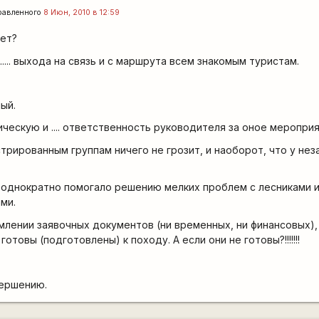
равленного
8 Июн, 2010 в 12:59
ает?
..... выхода на связь и с маршрута всем знакомым туристам.
ый.
ческую и .... ответственность руководителя за оное мероприя
стрированным группам ничего не грозит, и наоборот, что у не
еоднократно помогало решению мелких проблем с лесниками 
ми.
млении заявочных документов (ни временных, ни финансовых),
отовы (подготовлены) к походу. А если они не готовы?!!!!!!!
вершению.