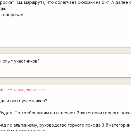
роска" (см. маршрут), что облегчает рюкзаки на 6 кг. А далее
ды.
 телефонам
6
и опыт участников?
ленного
21 Май, 2010 в 13:37
ода и опыт участников?
будем. По требованиям он отвечает 2-категории горного похо
зряд по альпинизму, руководство горного похода 3-й категории