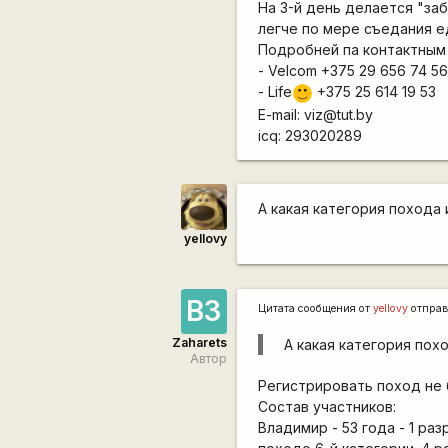
На 3-й день делается "заб
легче по мере съедания е
Подробней па контактным
- Velcom +375 29 656 74 5
- Life
+375 25 614 19 53
:)
E-mail: viz@tut.by
icq: 293020289
А какая категория похода 
yellovy
ВЗ
Цитата сообщения от
yellovy
отправ
Zaharets
А какая категория пох
Автор
Регистрировать поход не 
Состав участников:
Владимир - 53 года - 1 ра