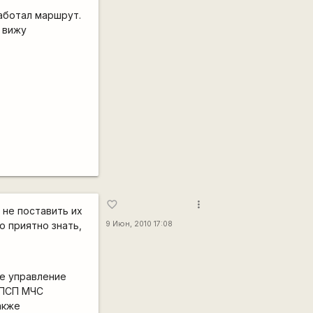
аботал маршрут.
е вижу
more_vert
favorite_border
 не поставить их
о приятно знать,
9 Июн, 2010 17:08
е управление
 РПСП МЧС
акже