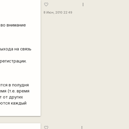
more_vert
favorite_border
8 Июн, 2010 22:49
в во внимание
ыхода на связь
 регистрации.
тся в полудня
мя (т.е. время
т от других
аются каждый
more_vert
favorite_border