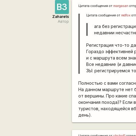
ВЗ
Цитата сообщения от
margasan
отп
Цитата сообщения от
redfox
от
Zaharets
Автор
ага без регистраци
недавнии несчастн
Регистрация что-то д
Гораздо эффективней 
и с маршрута всем зн
Все недавние (и давни
ЗЫ: регистрируемся т
Полностью с вами согласн
На данном маршруте нет б
от вершины. Про какие спа
окончания похода)? Если 
туристов, находящейся вб
день).
Цитата сообщения от
shchof1
отпра