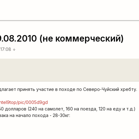
9.08.2010 (не коммерческий)
 17:08
arrow_downward
едлагает принять участие в походе по Северо-Чуйский хребту.
buhtel9top/pic/0005d9gd
 долларов (240 на самолет, 160 на поезда, 120 на еду и т.д.)
ка на начало похода - 28-30кг: