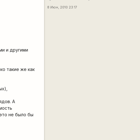
8 Июн, 2010 23:17
ми и другими
ко такие же как
ых),
ядов. А
мость
это не было бы