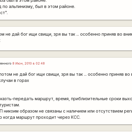
аза был в этом районе.
д по альпинизму, был в этом районе.
ст".
ом не дай бог ищи свищи, зря вы так ... особенно приняв во вн
х
ленного
8 Июн, 2010 в 02:48
потом не дай бог ищи свищи, зря вы так ... особенно приняв во
лучаи в горах
казть-передать маршрут, время, приблизительные сроки выход
туристам.
ЧП никоим образом не связаны с наличием или отсутствием рег
о когда маршрут проходит через КСС.