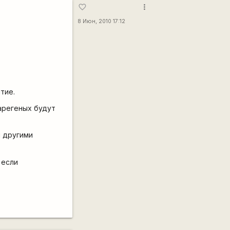
more_vert
favorite_border
8 Июн, 2010 17:12
тие.
зарегеных будут
и другими
 если