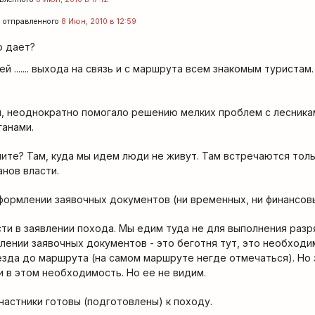
n
отправленного
8 Июн, 2010 в 12:59
о дает?
й ....... выхода на связь и с маршрута всем знакомым туристам.
и, неоднократно помогало решению мелких проблем с лесника
ганами.
шите? Там, куда мы идем люди не живут. Там встречаются толь
анов власти.
формлении заявочных документов (ни временных, ни финансов
и в заявлении похода. Мы едим туда не для выполнения разр
ении заявочных документов - это беготня тут, это необходи
зда до маршрута (на самом маршруте негде отмечаться). Но 
 в этом необходимость. Но ее не видим.
частники готовы (подготовлены) к походу.