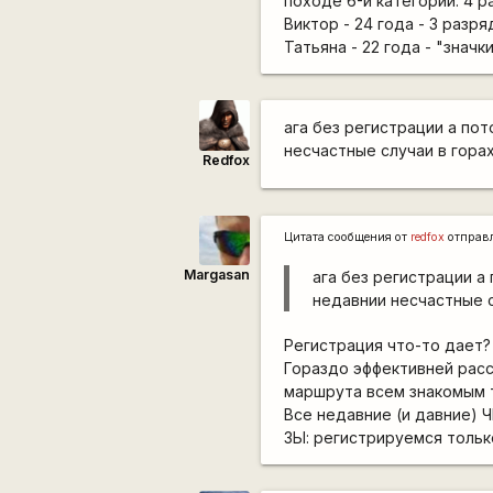
походе 6-й категории. 4 р
Виктор - 24 года - 3 разря
Татьяна - 22 года - "значки
ага без регистрации а пот
несчастные случаи в гора
Redfox
Цитата сообщения от
redfox
отправ
Margasan
ага без регистрации а 
недавнии несчастные с
Регистрация что-то дает?
Гораздо эффективней расс
маршрута всем знакомым 
Все недавние (и давние) 
ЗЫ: регистрируемся тольк