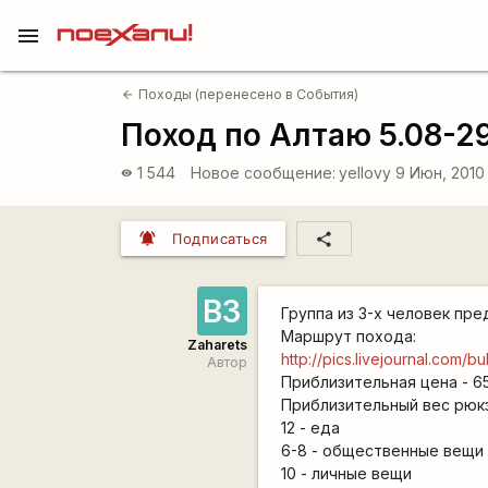
menu
Походы (перенесено в События)
arrow_back
Поход по Алтаю 5.08-2
1 544
Новое сообщение:
yellovy
9 Июн, 2010
visibility
notifications_active
share
Подписаться
ВЗ
Группа из 3-х человек пр
Маршрут похода:
Zaharets
http://pics.livejournal.com/
Автор
Приблизительная цена - 650
Приблизительный вес рюкза
12 - еда
6-8 - общественные вещи
10 - личные вещи