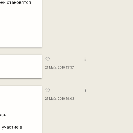
 они становятся
more_vert
favorite_border
21 Май, 2010 13:37
more_vert
favorite_border
21 Май, 2010 19:03
да.
, участие в