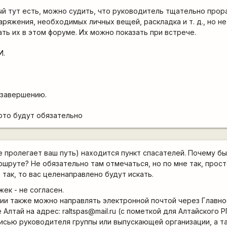
ый тут есть, можно судить, что руководитель тщательно прор
аряжения, необходимых личных вещей, раскладка и т. д., но н
ь их в этом форуме. Их можно показать при встрече.
И.
 завершению.
ото будут обязательно
е пролегает ваш путь) находится пункт спасателей. Почему бы
ршруте? Не обязательно там отмечаться, но по мне так, прост
 так, то вас целенаправлено будут искать.
ек - не согласен.
ии также можно направлять электронной почтой через Главно
Алтай на адрес: raltspas@mail.ru (с пометкой для Алтайского
исью руководителя группы или выпускающей организации, а т