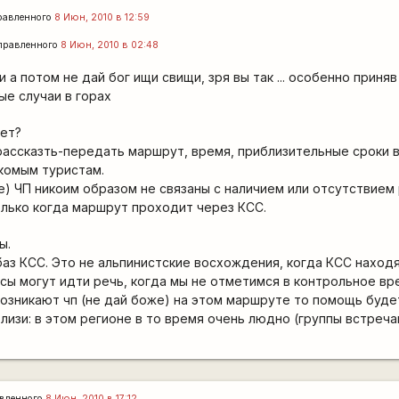
равленного
8 Июн, 2010 в 12:59
правленного
8 Июн, 2010 в 02:48
и а потом не дай бог ищи свищи, зря вы так ... особенно приня
ые случаи в горах
ает?
рассказть-передать маршрут, время, приблизительные сроки в
акомым туристам.
е) ЧП никоим образом не связаны с наличием или отсутствием
олько когда маршрут проходит через КСС.
ы.
аз КСС. Это не альпинистские восхождения, когда КСС находя
сы могут идти речь, когда мы не отметимся в контрольное вре
возникают чп (не дай боже) на этом маршруте то помощь буде
лизи: в этом регионе в то время очень людно (группы встреч
вленного
8 Июн, 2010 в 17:12