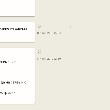
more_vert
favorite_border
имание недавнии
8 Июн, 2010 02:48
more_vert
favorite_border
8 Июн, 2010 12:59
 внимание
а на связь и с
истрации.