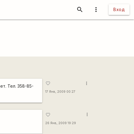
search
more_vert
Вход
more_vert
favorite_border
ет. Тел. 358-85-
17 Янв, 2009 00:27
more_vert
favorite_border
26 Янв, 2009 19:29