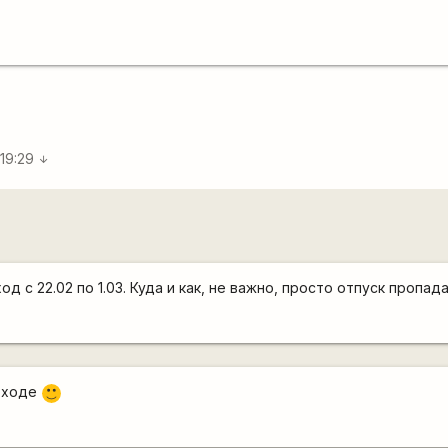
.
 19:29
arrow_downward
д с 22.02 по 1.03. Куда и как, не важно, просто отпуск пропада
походе
:)