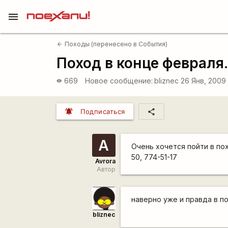
menu
Походы (перенесено в События)
arrow_back
Поход в конце февраля
669
Новое сообщение:
bliznec
26 Янв, 2009
visibility
notifications_active
share
Подписаться
A
Очень хочется пойти в похо
50, 774-51-17
Avrora
Автор
наверно уже и правда в 
bliznec