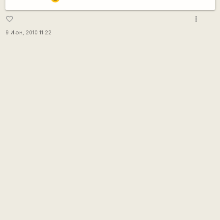
more_vert
favorite_border
9 Июн, 2010 11:22