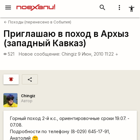
menu
search
more_vert
accessibility_new
Походы (перенесено в События)
arrow_back
Приглашаю в поход в Архыз
(западный Кавказ)
521
Новое сообщение:
Chingiz
9 Июн, 2010 11:22
visibility
arrow_downward
notifications_active
share
Chingiz
Автор
Горный поход 2-й к.с., ориентировочные сроки 19.07. -
07.08.
Подробности по телефону (8-029) 645-17-91,
Анатолий
:)