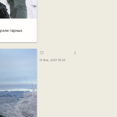
трэли гарных
more_vert
favorite_border
10 Янв, 2007 18:26