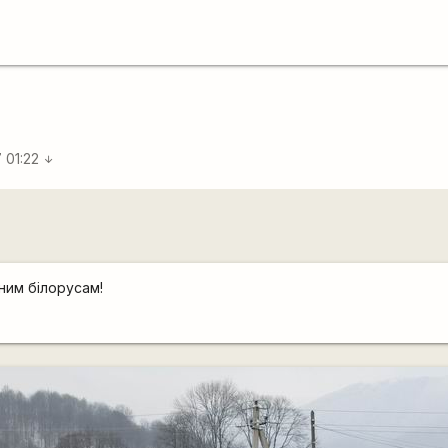
7 01:22
arrow_downward
ьним білорусам!