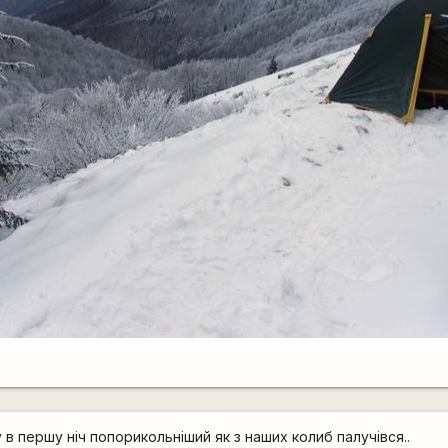
 в першу ніч попорикольніший як з наших колиб палучівся..