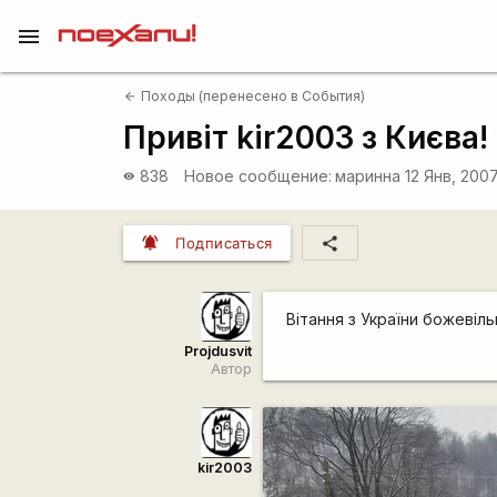
menu
Походы (перенесено в События)
arrow_back
Привіт kir2003 з Києва!
838
Новое сообщение:
маринна
12 Янв, 200
visibility
notifications_active
share
Подписаться
Вітання з України божевіл
Projdusvit
Автор
kir2003