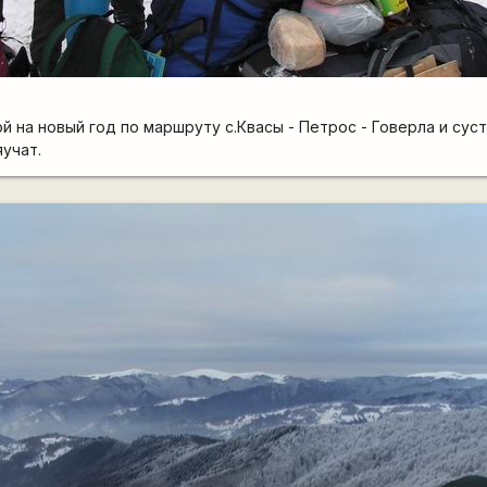
й на новый год по маршруту с.Квасы - Петрос - Говерла и сус
яучат.