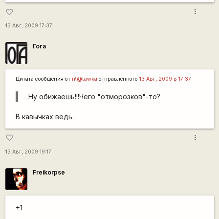
more_vert
favorite_border
13 Авг, 2009 17:37
Гога
Цитата сообщения от
n\@tawka
отправленного
13 Авг, 2009 в 17:37
Ну обижаешь!!!Чего "отморозков"-то?
В кавычках ведь.
more_vert
favorite_border
13 Авг, 2009 19:17
Freikorpse
+1