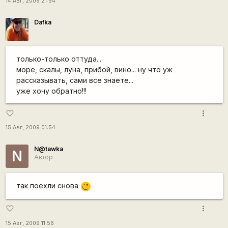
14 Авг, 2009 21:54
Dafka
только-только оттуда...
море, скалы, луна, прибой, вино... ну что уж
рассказывать, сами все знаете...
уже хочу обратно!!!
more_vert
favorite_border
15 Авг, 2009 01:54
N@tawka
N
Автор
так поехли снова
,-)
more_vert
favorite_border
15 Авг, 2009 11:56