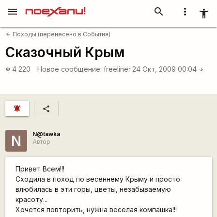
menu
search
more_vert
accessibility_new
Походы (перенесено в События)
arrow_back
Сказочный Крым
4 220
Новое сообщение:
freeliner
24 Окт, 2009 00:04
visibility
arrow_downward
notifications_active
share
N@tawka
N
Автор
Привет Всем!!!
Сходила в поход по весеннему Крыму и просто
влюбилась в эти горы, цветы, незабываемую
красоту...
Хочется повторить, нужна веселая компашка!!!