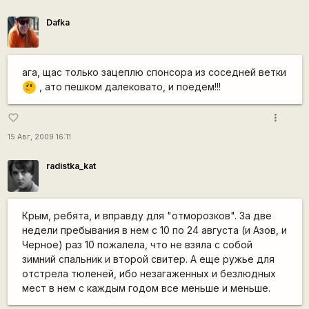
Dafka
ага, щас только зацеплю спонсора из соседней ветки
\m
, ато пешком далековато, и поедем!!!
/
more_vert
favorite_border
15 Авг, 2009 16:11
radistka_kat
Крым, ребята, и вправду для "отморозков". За две
недели пребывания в нем с 10 по 24 августа (и Азов, и
Черное) раз 10 пожалела, что не взяла с собой
зимний спальник и второй свитер. А еще ружье для
отстрела тюленей, ибо незагаженных и безлюдных
мест в нем с каждым годом все меньше и меньше.