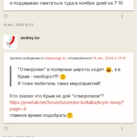
и подумываю смататься туда в ноябре дней на 7-10
more_vert
favorite_border
14 Авг, 2009 14:43
andrey.ko
Цитата сообщения от
александр в\.
отправленного
14 Авг, 2009 в 13:47
"Отморозки" в полярные широты ходят
, а в
|-))
Крым - наоборот!!!!
:)
Я тоже любитель таких мероприятий!!
Кто сказал что Крым не для "отморозков"?
https://poehali.net/forum/turizm/tur-boltalka/krym-zimoj/?
page=4
главное время подобрать
:)
more_vert
favorite_border