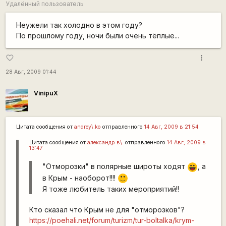
Удалённый пользователь
Неужели так холодно в этом году?
По прошлому году, ночи были очень тёплые...
more_vert
favorite_border
28 Авг, 2009 01:44
VinipuX
Цитата сообщения от
andrey\.ko
отправленного
14 Авг, 2009 в 21:54
Цитата сообщения от
александр в\.
отправленного
14 Авг, 2009 в
13:47
"Отморозки" в полярные широты ходят
, а
|-))
в Крым - наоборот!!!!
:)
Я тоже любитель таких мероприятий!!
Кто сказал что Крым не для "отморозков"?
https://poehali.net/forum/turizm/tur-boltalka/krym-