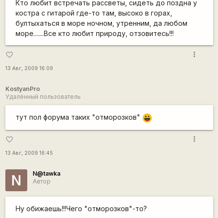
Кто любит встречать рассветы, сидеть до поздна у
костра с гитарой где-то там, высоко в горах,
бултыхаться в море ночном, утренним, да любом
море.......Все кто любит природу, отзовитесь!!!
more_vert
favorite_border
13 Авг, 2009 16:09
KostyanPro
Удалённый пользователь
тут пол форума таких "отморозков"
|-))
more_vert
favorite_border
13 Авг, 2009 16:45
N@tawka
N
Автор
Ну обижаешь!!!Чего "отморозков"-то?