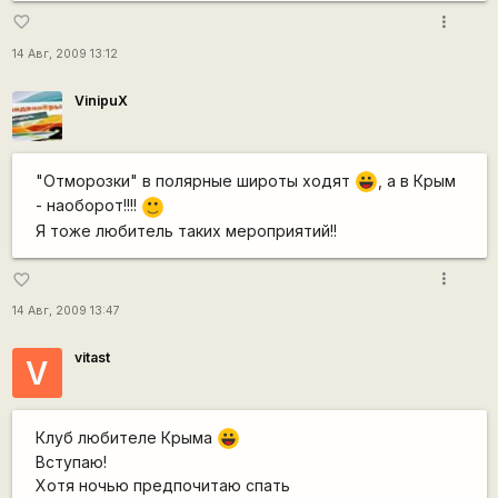
more_vert
favorite_border
14 Авг, 2009 13:12
VinipuX
"Отморозки" в полярные широты ходят
, а в Крым
|-))
- наоборот!!!!
:)
Я тоже любитель таких мероприятий!!
more_vert
favorite_border
14 Авг, 2009 13:47
vitast
V
Клуб любителе Крыма
|-))
Вступаю!
Хотя ночью предпочитаю спать