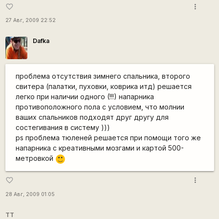
more_vert
favorite_border
27 Авг, 2009 22:52
Dafka
проблема отсутствия зимнего спальника, второго
свитера (палатки, пуховки, коврика итд) решается
легко при наличии одного (!!!) напарника
противоположного пола с условием, что молнии
ваших спальников подходят друг другу для
состегивания в систему )))
ps проблема тюленей решается при помощи того же
напарника с креативными мозгами и картой 500-
метровкой
:)
more_vert
favorite_border
28 Авг, 2009 01:05
TT