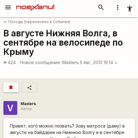
menu
search
more_vert
accessibility_new
Походы (перенесено в События)
arrow_back
В августе Нижняя Волга, в
сентябре на велосипеде по
Крыму
424
Новое сообщение:
Masterъ
5 Авг, 2013 19:14
visibility
arrow_downward
notifications_active
share
Masterъ
V
Автор
Привет, кого можно позвать? Зову матроса (даму) в
августе на байдарке на Нижнюю Волгу и в сентябре