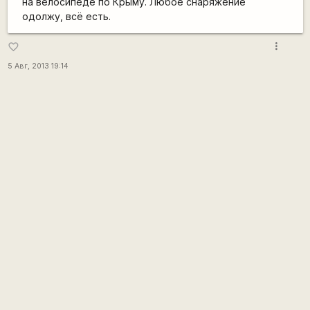
на велосипеде по Крыму. Любое снаряжение
одолжу, всё есть.
more_vert
favorite_border
5 Авг, 2013 19:14