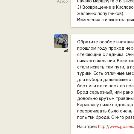
начало маршрута с В.Бакса
Автор
3) Возвращение в Кислово
желанию попутчиков)
Изменения с иллюстрация
Обратите особое внимание
прошлом году проход чере
aif
стекающие с ледника. Они
никакого желания. Возмож
стали искать там пути, а
турики. Есть отличные ме
для выбора дальнейшего п
борт или идти верх по пра
Брод серьезный, или рано
довольно крутым травяным
Каракаясу ниже водопада 
поворачивать было очень 
попытки брода. С н-го раз
Наш трек
http://www.gpsi