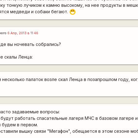
ку тонкую лучиком к камню высокому, на нее продукты в меш
ятся медведи и собаки бегают.
:D
ного
6 Апр, 2013 в 11:46
где вы ночевать собрались?
е скалы Ленца:
и несколько палаток возле скал Ленца в позапрошлом году, ко
часто задаваемые вопросы:
% будут работать спасательные лагеря МЧС в базовом лагере 
 будем в первом.
поставили вышку связи "Мегафон", обещается в этом сезоне мо