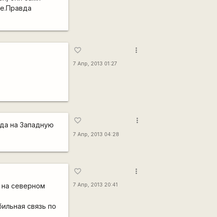
ке.Правда
more_vert
favorite_border
7 Апр, 2013 01:27
more_vert
favorite_border
гда на Западную
7 Апр, 2013 04:28
more_vert
favorite_border
и на северном
7 Апр, 2013 20:41
бильная связь по