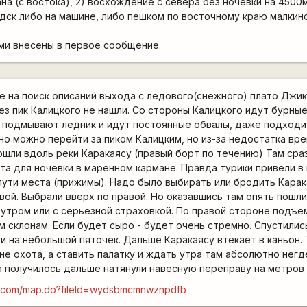
на (с востока), 2) восхождение с севера без ночевки на 4500м
дск либо на машине, либо пешком по восточному краю малкин
ми внесены в первое сообщение.
 на поиск описаний выхода с ледового(снежного) плато Джика
з пик Калицкого не нашли. Со стороны Калицкого идут бурные
 подмывают ледник и идут постоянные обвалы, даже подходит
но можно перейти за пиком Калицким, но из-за недостатка вр
 пошли вдоль реки Каракаясу (правый борт по течению) Там ср
ста для ночевки в маренном кармане. Правда турики привели 
ути места (прижимы). Надо было выбирать или бродить Карак
вой. Выбрали вверх по правой. Но оказавшись там опять пошли
 утром или с серьезной страховкой. По правой стороне подъем
 склонам. Если будет сыро - будет очень стремно. Спустились
и на небольшой пяточек. Дальше Каракаясу втекает в каньон. 
не охота, а ставить палатку и ждать утра там абсолютно негд
а получилось дальше натянули навесную переправу на метров 2
es.com/map.do?fileId=wydsbmcmnwznpdfb