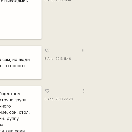
1 с выходами к
6 Апр, 2013 01:14
more_vert
favorite_border
о сам, но люди
6 Апр, 2013 11:46
ого горного
!
more_vert
favorite_border
ообществом
аточно групп
6 Апр, 2013 22:28
чного
ие, сон, стол,
ми.Группу
за
ся, они сами