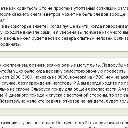
аете как ходиться? Это не проспект утоптаный сотнями и отг
 после свежего снега и ветров может не быть следов вообще,
ая.
 в высокогорье знаете? Когда лучше выйти, когда поворачива
у, сходите вначале сами, и я уверена вы поймете как много в
и в конце июня будет вести с севера опытный человек. Если 
оординаты.
им креплением, ботинки всякие разные могут быть. Ледорубы к
 чтобы ушко было куда веревку самостраховочную провесить. 
сот 2000-3000, ночевка на 3800, ночевка на 4700, чем не ак
 случае, без пережданий непогоды)? А вы всегда ходите по 
олько на склоне Эльбруса пойду для общей безопасности. А чт
е 4-дневного похода и спуска с восточной стороны, то это в
 действительно мало кто ходил и отчетов не найдете, будет тол
атизацию + у вас нет опыта. На высоте до 3-х км признаков го