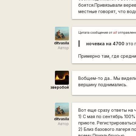
боятся.Привязывали верев
местные говорят, что вод
Цитата сообщения от
aif
отправлен
ditvasila
ночевка на 4700
это 
Автор
Примерно там, где средни
Вобщем-то да... Мы видел
вершину поднимались.
зверобой
Вот еще сразу ответы на 
1) С мая по сентябрь 100
ditvasila
приюте. Регистрироваться
Автор
2) Близ базового лагеря 
всему Приэльбрусью.