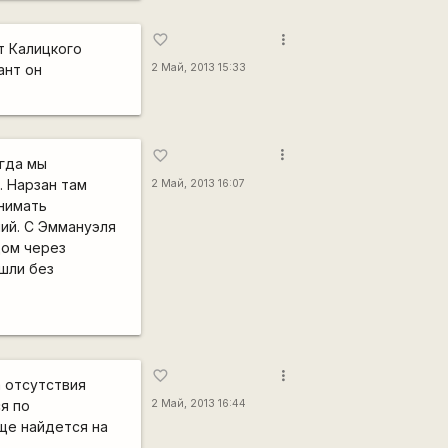
more_vert
favorite_border
т Калицкого
ант он
2 Май, 2013 15:33
more_vert
favorite_border
огда мы
. Нарзан там
2 Май, 2013 16:07
нимать
чий. С Эммануэля
дом через
ешли без
more_vert
favorite_border
а отсутствия
я по
2 Май, 2013 16:44
еще найдется на