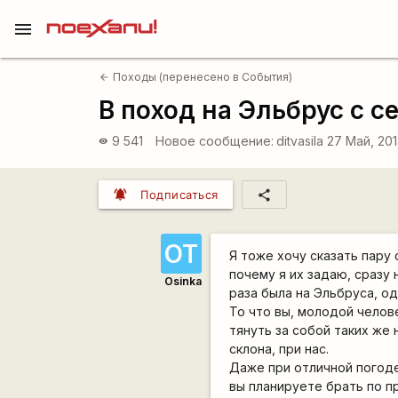
menu
Походы (перенесено в События)
arrow_back
В поход на Эльбрус с с
9 541
Новое сообщение:
ditvasila
27 Май, 201
visibility
notifications_active
share
Подписаться
ОТ
Я тоже хочу сказать пару
почему я их задаю, сразу 
Osinka
раза была на Эльбруса, од
То что вы, молодой челов
тянуть за собой таких же
склона, при нас.
Даже при отличной погоде
вы планируете брать по пр