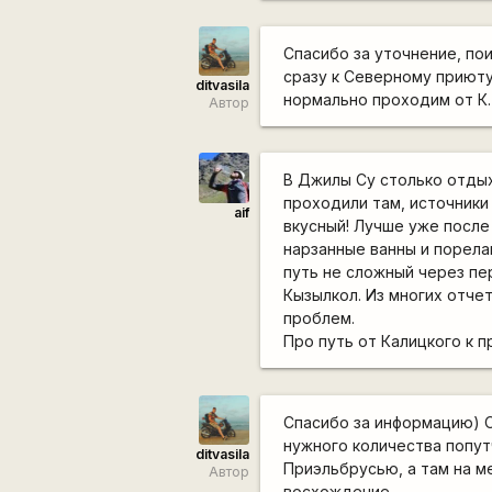
Спасибо за уточнение, по
сразу к Северному приюту
ditvasila
нормально проходим от К. 
Автор
В Джилы Су столько отдых
проходили там, источники
aif
вкусный! Лучше уже посл
нарзанные ванны и порела
путь не сложный через пе
Кызылкол. Из многих отче
проблем.
Про путь от Калицкого к п
Спасибо за информацию) О
нужного количества попут
ditvasila
Приэльбрусью, а там на м
Автор
восхождение.