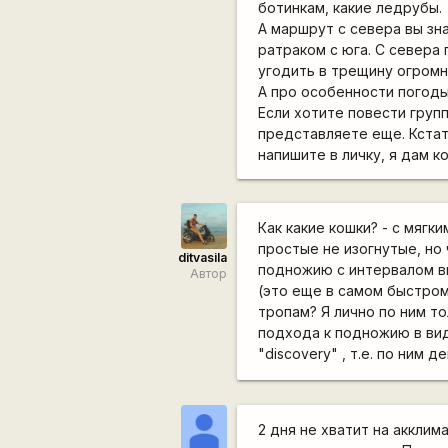
ботинкам, какие ледрубы.
А маршрут с севера вы зн
ратраком с юга. С севера
угодить в трещину огромн
А про особенности погоды
Если хотите повести групп
представляете еще. Кстат
напишите в личку, я дам к
Как какие кошки? - с мягк
простые не изогнутые, но
ditvasila
подножию с интервалом вы
Автор
(это еще в самом быстром
тропам? Я лично по ним т
подхода к подножию в вид
"discovery" , т.е. по ним
2 дня не хватит на акклим