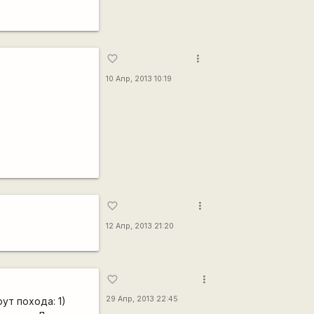
more_vert
favorite_border
10 Апр, 2013 10:19
more_vert
favorite_border
12 Апр, 2013 21:20
more_vert
favorite_border
29 Апр, 2013 22:45
т похода: 1)