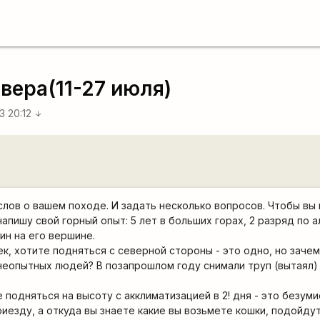
евера(11-27 июля)
3 20:12
arrow_downward
 слов о вашем походе. И задать несколько вопросов. Чтобы вы
напишу свой горный опыт: 5 лет в больших горах, 2 разряд по 
ин на его вершине.
ек, хотите подняться с северной стороны - это одно, но заче
 неопытных людей? В позапрошлом году снимали труп (вытаял)
 подняться на высоту с акклиматизацией в 2! дня - это безум
иезду, а откуда вы знаете какие вы возьмете кошки, подойдут