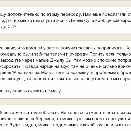
ищу дополнительно по этому переходу. Нам еще предлагали о
 идти, но мы хотим спуститься к Джилы Су, а вообще как вари
до С.п.?
ающих, что вряд ли у вас та получится ванны попринимать. К
 буквально были забиты телами и очереди. Попить если только
е выходите через малые Джылу Сы, там можно спокойно попри
ксировать. Правда нарзан на вкус там не очень и сильно воню
ревал 1А Балк-Баши. Могут только возникнуть проблемы с бро
тов следует, то переходят там только рано утром, но мы пер
риюту ничего сказать не могу.
чень хочется там побывать. Не хочется отменять поход из-з
чиков, если не соберемся, то может решим просто прогулятьс
есте будет видно, может подцепимся к какой группе или кто 