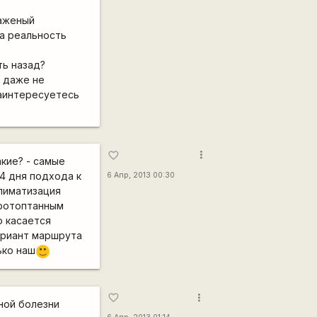
лаженый
 а реальность
ть назад?
ы даже не
заинтересуетесь
more_vert
favorite_border
акие? - самые
4 дня подхода к
6 Апр, 2013 00:30
климатизация
протоптанным
о касается
ариант маршрута
ько наш
:)
more_vert
favorite_border
рной болезни