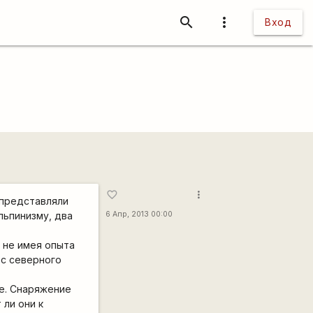
search
more_vert
Вход
more_vert
favorite_border
 представляли
альпинизму, два
6 Апр, 2013 00:00
м не имея опыта
 с северного
ие. Снаряжение
 ли они к