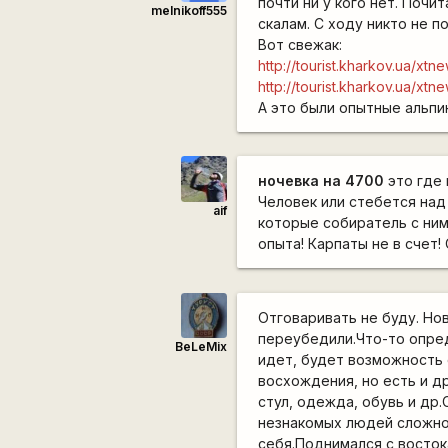
почти ни у кого нет. Почи
melnikoff555
скалам. С ходу никто не п
Вот свежак:
http://tourist.kharkov.ua/x
http://tourist.kharkov.ua/xtn
А это были опытные альпи
ночевка на 4700
это где 
Человек или стебется над
aif
которые собиратель с ним
опыта! Карпаты не в счет!
Отговаривать не буду. Но
переубедили.Что-то опред
BeLeMix
идет, будет возможность 
восхождения, но есть и д
стул, одежда, обувь и др
незнакомых людей сложно
себя.Поднимался с восток