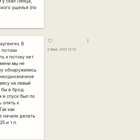
 у скал Ленца,
ского ущелья (по
more_vert
favorite_border
угенгез. В
 потоки
2 Май, 2013 12:13
ь к потоку нет
емени мы не
азу обнаружились
в неоднозначное
аясу на левый
 бы в брод.
 и спуск был по
 опять к
Так как
е начали делать
5 и т.п.