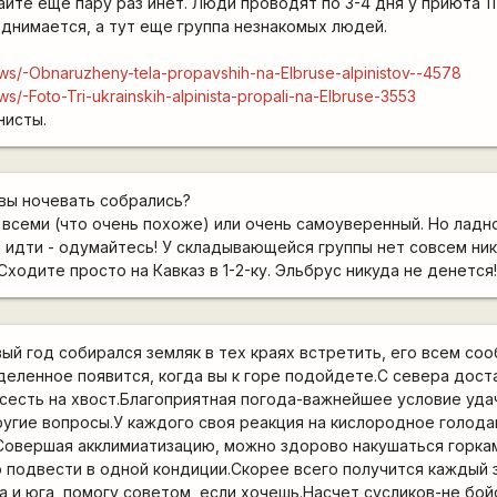
тайте еще пару раз инет. Люди проводят по 3-4 дня у приюта 1
однимается, а тут еще группа незнакомых людей.
tnews/-Obnaruzheny-tela-propavshih-na-Elbruse-alpinistov--4578
ews/-Foto-Tri-ukrainskih-alpinista-propali-na-Elbruse-3553
нисты.
вы ночевать собрались?
 всеми (что очень похоже) или очень самоуверенный. Но ладн
 идти - одумайтесь! У складывающейся группы нет совсем ник
 Сходите просто на Кавказ в 1-2-ку. Эльбрус никуда не денется
вый год собирался земляк в тех краях встретить, его всем с
еленное появится, когда вы к горе подойдете.С севера дост
сесть на хвост.Благоприятная погода-важнейшее условие уда
ругие вопросы.У каждого своя реакция на кислородное голодан
.Совершая акклимиатизацию, можно здорово накушаться горка
 подвести в одной кондиции.Скорее всего получится каждый 
а и юга, помогу советом, если хочешь.Насчет сусликов-не бой