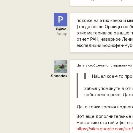
P
похоже на этих каноэ и м
(тогда возле Оршицы он б
P@vel
этих материалов раньше п
Автор
отчет РАН, наверное Лени
экспедиции Борисфен-Рубо
Цитата сообщения от
отправленно
Shoorick
Нашел кое-что про
Забыл упомянуть в отч
собственно реке. Даже 
Да, с точки зрения водно
Вот еще дополнительные м
Несколько статей и фотог
https://sites.google.com/sit