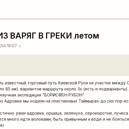
ИЗ ВАРЯГ В ГРЕКИ летом
014 19:07
arrow_downward
ть известный торговый путь Киевской Руси на участке между 
о 85 км). вариантов маршрута около 3х (есть и подварианты).
я научная экспедиция "БОРИСФЕН-РУБОН".
по Адровке мы ходили на пластиковых Таймырах-до сих пор ес
тично. реки адровка, оршица, зеленуха, серокоротня, лучеса 
тся много идти волоками, быть привычным к воде и не бояться
я)