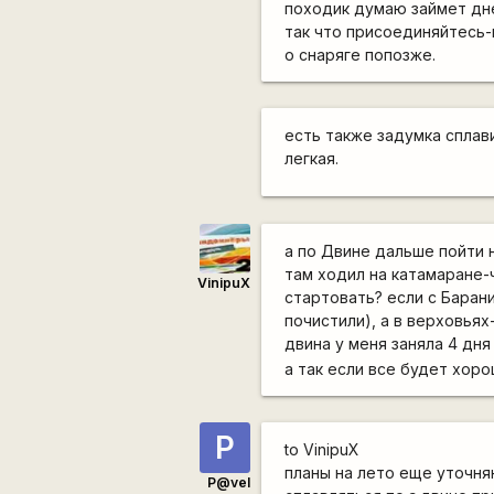
походик думаю займет дней
так что присоединяйтесь-
о снаряге попозже.
есть также задумка сплав
легкая.
а по Двине дальше пойти 
там ходил на катамаране-ч
VinipuX
стартовать? если с Баран
почистили), а в верховьях
двина у меня заняла 4 дн
а так если все будет хор
P
to VinipuX
планы на лето еще уточня
P@vel