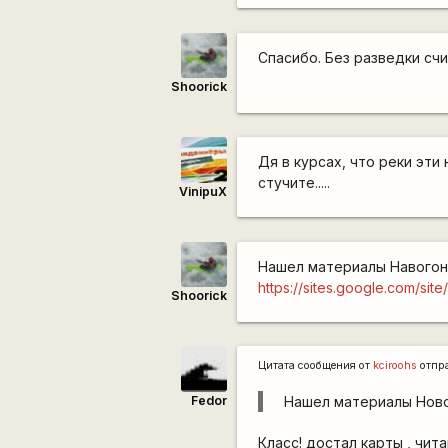
Спасибо. Без разведки сч
Shoorick
Дя в курсах, что реки эти
стучите.....
VinipuX
Нашел материалы Навогон
https://sites.google.com/sit
Shoorick
Цитата сообщения от
kciroohs
отпр
Fedor
Нашел материалы Ново
Класс! достал карты , чит