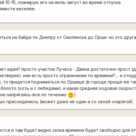
 10-15, планирую его на июль-август во время отпуска.
вместе веселее.
иться на байде по Днепру от Смоленска до Орши. но это друг
нет идеи? просто участок Лучеса - Двина достаточно прост (д
етверке). или есть просто ограничение по времени?.... и отк
и, то придется подниматься по Оршице (в городе проще-ее т
-болото (хоть и с лебедями). и какая средняя ходовая скорост
я не напрягаясь-все по течению
)
:)
ошо присоеденюсь (может даже не один и со своей снарягой)
ются и там будет видно скока времени будет свободно для эт