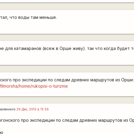
итал, что воды там меньше.
 не для катамаранов (всеж в Орше живу). так что когда будет 
ского про экспедиции по следам древних маршрутов из Орши:
e/filmorsha/home/rukopisi-o-turizme
авленного
26 Дек, 2012 в 15:56
гонского про экспедиции по следам древних маршрутов из О
аю