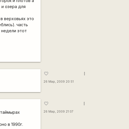
торок и плотов а
 и озера для
 в верховьях это
блись). часть
 недели этот
more_vert
favorite_border
26 Мар, 2009 20:51
more_vert
favorite_border
х таймырах
26 Мар, 2009 21:07
но в 1990г.