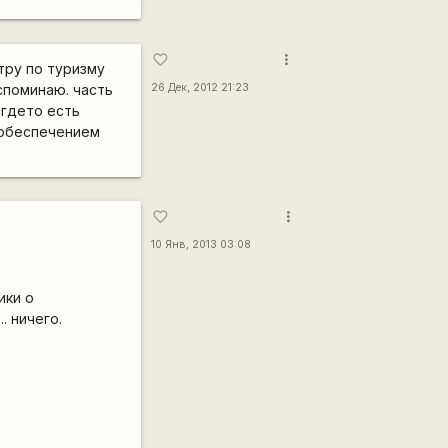
more_vert
favorite_border
тру по туризму
споминаю. часть
26 Дек, 2012 21:23
 гдето есть
 обеспечением
more_vert
favorite_border
10 Янв, 2013 03:08
ики о
. ничего.