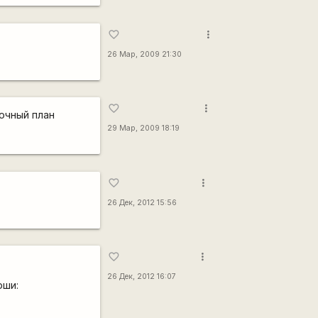
more_vert
favorite_border
26 Мар, 2009 21:30
more_vert
favorite_border
точный план
29 Мар, 2009 18:19
more_vert
favorite_border
26 Дек, 2012 15:56
more_vert
favorite_border
26 Дек, 2012 16:07
рши: