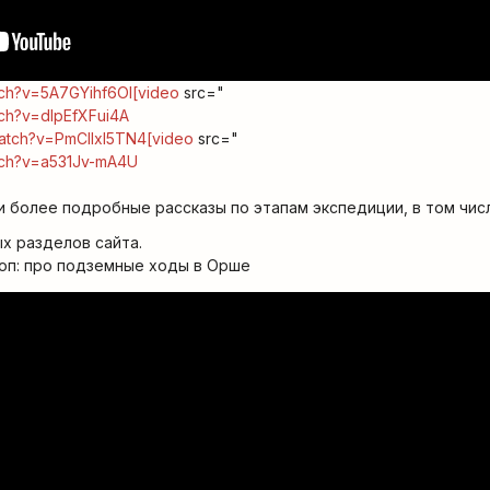
tch?v=5A7GYihf6OI[video
src="
tch?v=dlpEfXFui4A
watch?v=PmCIIxI5TN4[video
src="
tch?v=a531Jv-mA4U
 и более подробные рассказы по этапам экспедиции, в том чис
ых разделов сайта.
оп: про подземные ходы в Орше