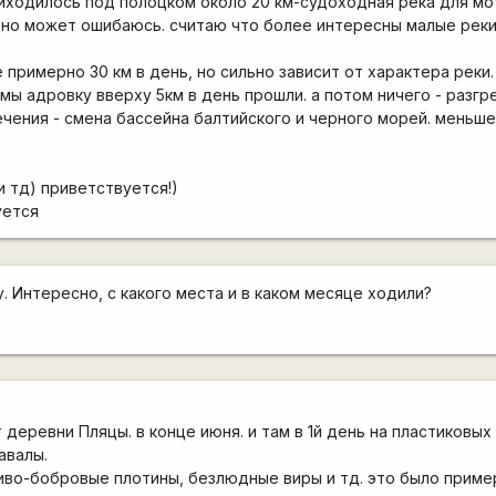
риходилось под полоцком около 20 км-судоходная река для мо
 но может ошибаюсь. считаю что более интересны малые реки
примерно 30 км в день, но сильно зависит от характера реки.
мы адровку вверху 5км в день прошли. а потом ничего - разгре
чения - смена бассейна балтийского и черного морей. меньше
и тд) приветствуется!)
уется
. Интересно, с какого места и в каком месяце ходили?
 деревни Пляцы. в конце июня. и там в 1й день на пластиковы
авалы.
иво-бобровые плотины, безлюдные виры и тд. это было пример