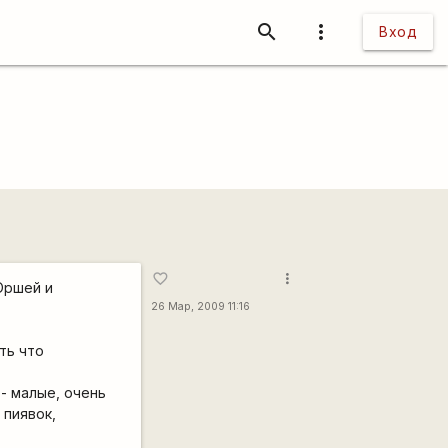
search
more_vert
Вход
more_vert
favorite_border
Оршей и
26 Мар, 2009 11:16
ть что
- малые, очень
 пиявок,