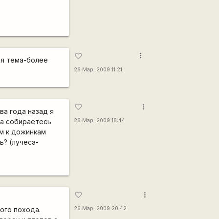
more_vert
favorite_border
ая тема-более
26 Мар, 2009 11:21
more_vert
favorite_border
ва года назад я
уда собираетесь
26 Мар, 2009 18:44
ам к дожинкам
ь? (лучеса-
more_vert
favorite_border
ого похода.
26 Мар, 2009 20:42