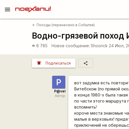
menu
Походы (перенесено в События)
arrow_back
Водно-грязевой поход 
8 785
Новое сообщение:
Shoorick
24 Июл, 2
visibility
notifications_active
share
Подписаться
P
вот задумка есть повтори
Витебском (по прямой окол
P@vel
в конце 1980-х была така
Автор
по части этого маршрута 
вспомнить!
короче места знакомые час
малые в верховьях! приде
приключений не оберешьс