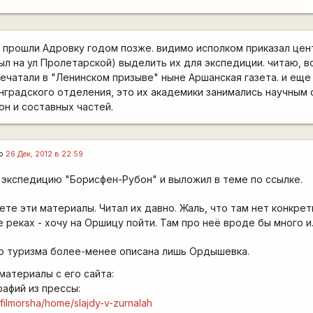
ы прошли Адровку годом позже. видимо исполком приказал цен
ыл на ул Пролетарской) выделить их для экспедиции. читаю, в
ечатали в "Ленинском призыве" ныне Аршанская газета. и еще
нградского отделения, это их академики занимались научным
н и составных частей.
го
26 Дек, 2012 в 22:59
 экспедицию "Борисфен-Рубон" и выложил в теме по ссылке.
ете эти материалы. Читал их давно. Жаль, что там нет конкрет
реках - хочу на Оршицу пойти. Там про неё вроде бы много и..
го туризма более-менее описана лишь Ордышевка.
атериалы с его сайта:
рафий из прессы:
e/filmorsha/home/slajdy-v-zurnalah