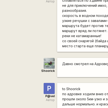
сплавляться по з.двине п
Автор
не для приключений имхо,
разнообразия.
скорость в водном походе 
узкие речушки с завалами-
маршрута будет против те
маршрут вряд ли потянет.
реки не катамаранные!
со своей снарягой (байда 
место старта еще планир
Давно смотрел на Адровку
Shoorick
P
to Shoorick
по адровке ходили вниз от
P@vel
прошли около 5км-узко и з
Автор
дальше нормально. и крас