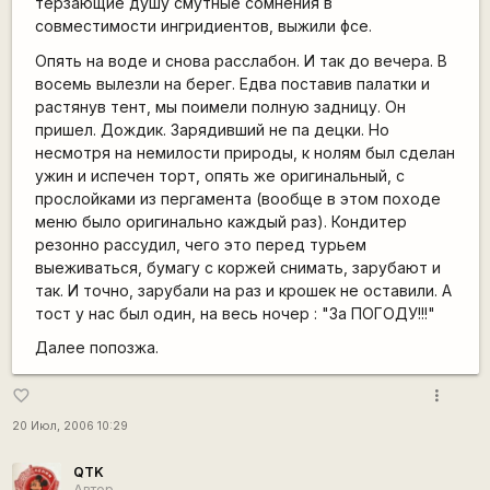
терзающие душу смутные сомнения в
совместимости ингридиентов, выжили фсе.
Опять на воде и снова расслабон. И так до вечера. В
восемь вылезли на берег. Едва поставив палатки и
растянув тент, мы поимели полную задницу. Он
пришел. Дождик. Зарядивший не па децки. Но
несмотря на немилости природы, к нолям был сделан
ужин и испечен торт, опять же оригинальный, с
прослойками из пергамента (вообще в этом походе
меню было оригинально каждый раз). Кондитер
резонно рассудил, чего это перед турьем
выеживаться, бумагу с коржей снимать, зарубают и
так. И точно, зарубали на раз и крошек не оставили. А
тост у нас был один, на весь ночер : "За ПОГОДУ!!!"
Далее попозжа.
more_vert
favorite_border
20 Июл, 2006 10:29
QTK
Автор