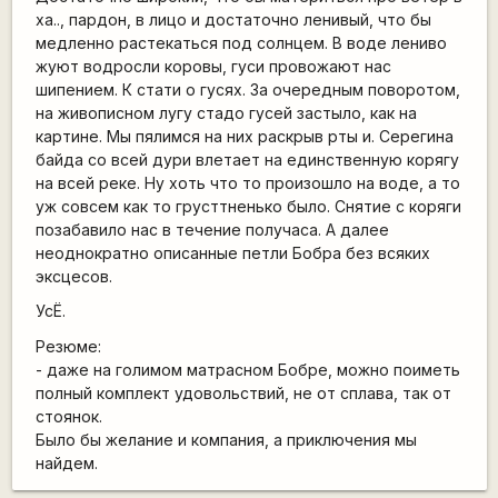
ха.., пардон, в лицо и достаточно ленивый, что бы
медленно растекаться под солнцем. В воде лениво
жуют водросли коровы, гуси провожают нас
шипением. К стати о гусях. За очередным поворотом,
на живописном лугу стадо гусей застыло, как на
картине. Мы пялимся на них раскрыв рты и. Серегина
байда со всей дури влетает на единственную корягу
на всей реке. Ну хоть что то произошло на воде, а то
уж совсем как то грусттненько было. Снятие с коряги
позабавило нас в течение получаса. А далее
неоднократно описанные петли Бобра без всяких
эксцесов.
УсЁ.
Резюме:
- даже на голимом матрасном Бобре, можно поиметь
полный комплект удовольствий, не от сплава, так от
стоянок.
Было бы желание и компания, а приключения мы
найдем.