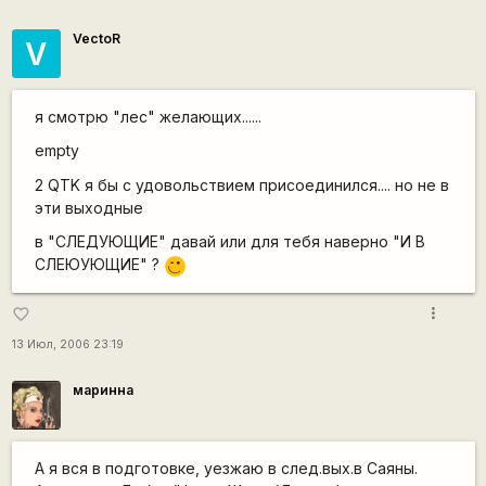
VectoR
V
я смотрю "лес" желающих......
empty
2 QTK я бы с удовольствием присоединился.... но не в
эти выходные
в "СЛЕДУЮЩИЕ" давай или для тебя наверно "И В
СЛЕЮУЮЩИЕ" ?
;)
more_vert
favorite_border
13 Июл, 2006 23:19
маринна
А я вся в подготовке, уезжаю в след.вых.в Саяны.