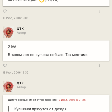
;D
more_vert
favorite_border
19 Июл, 2006 15:05
QTK
Автор
2 IVA
В таком кол-ве супчика небыло. Так местами.
more_vert
favorite_border
19 Июл, 2006 19:32
QTK
Автор
Цитата сообщения от
отправленного
19 Июл, 2006 в 01:26
Кувшинки прячутся от дождя...