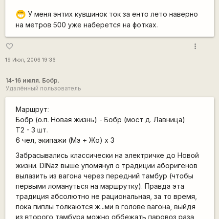
У меня энтих кувшинок ток за енто лето наверно
;D
на метров 500 уже наберется на фотках.
more_vert
favorite_border
19 Июл, 2006 19:36
14-16 июля. Бобр.
Удалённый пользователь
Маршрут:
Бобр (о.п. Новая жизнь) - Бобр (мост д. Лавница)
Т2 - 3 шт.
6 чел, экипажи (Мэ + Жо) х 3
Забрасывались классически на электричке до Новой
жизни. DINaz выше упомянул о традиции аборигенов
вылазить из вагона через передний тамбур (чтобы
первыми ломануться на маршрутку). Правда эта
традиция абсолютно не рациональная, за то время,
пока пиплы толкаются ж...ми в голове вагона, выйдя
из второго тамбура можно оббежать паровоз раза