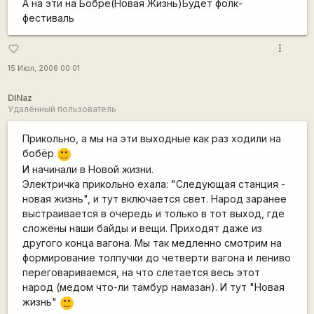
А на эти на Бобре(Новая Жизнь)Будет фолк-
фестиваль
more_vert
favorite_border
15 Июл, 2006 00:01
DINaz
Удалённый пользователь
Прикольно, а мы на эти выходные как раз ходили на
бобёр
:)
И начинали в Новой жизни.
Электричка прикольно ехала: "Следующая станция -
новая жизнь", и тут включается свет. Народ заранее
выстраивается в очередь и только в тот выход, где
сложены наши байды и вещи. Приходят даже из
другого конца вагона. Мы так медленно смотрим на
формирование толпучки до четверти вагона и лениво
переговариваемся, на что слетается весь этот
народ (медом что-ли тамбур намазан). И тут "Новая
жизнь"
:)