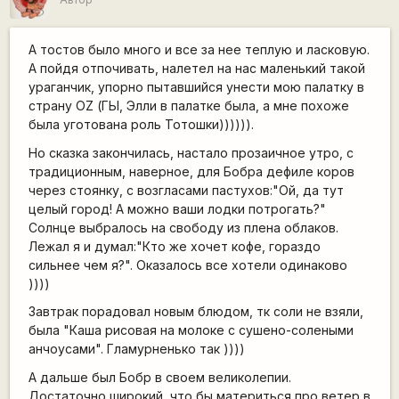
А тостов было много и все за нее теплую и ласковую.
А пойдя отпочивать, налетел на нас маленький такой
ураганчик, упорно пытавшийся унести мою палатку в
страну OZ (ГЫ, Элли в палатке была, а мне похоже
была уготована роль Тотошки)))))).
Но сказка закончилась, настало прозаичное утро, с
традиционным, наверное, для Бобра дефиле коров
через стоянку, с возгласами пастухов:"Ой, да тут
целый город! А можно ваши лодки потрогать?"
Солнце выбралось на свободу из плена облаков.
Лежал я и думал:"Кто же хочет кофе, гораздо
сильнее чем я?". Оказалось все хотели одинаково
))))
Завтрак порадовал новым блюдом, тк соли не взяли,
была "Каша рисовая на молоке с сушено-солеными
анчоусами". Гламурненько так ))))
А дальше был Бобр в своем великолепии.
Достаточно широкий, что бы материться про ветер в