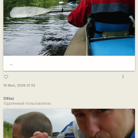
...
more_vert
favorite_border
19 Июл, 2006 01:33
DINaz
Удалённый пользователь