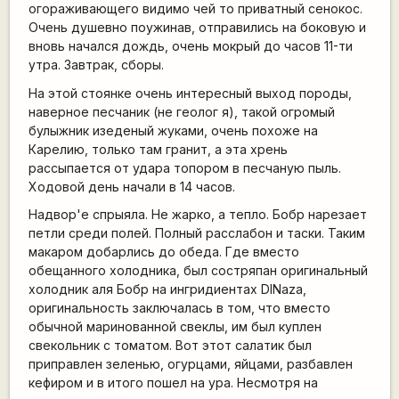
огораживающего видимо чей то приватный сенокос.
Очень душевно поужинав, отправились на боковую и
вновь начался дождь, очень мокрый до часов 11-ти
утра. Завтрак, сборы.
На этой стоянке очень интересный выход породы,
наверное песчаник (не геолог я), такой огромый
булыжник изеденый жуками, очень похоже на
Карелию, только там гранит, а эта хрень
рассыпается от удара топором в песчаную пыль.
Ходовой день начали в 14 часов.
Надвор'е спрыяла. Не жарко, а тепло. Бобр нарезает
петли среди полей. Полный расслабон и таски. Таким
макаром добарлись до обеда. Где вместо
обещанного холодника, был состряпан оригинальный
холодник аля Бобр на ингридиентах DINazа,
оригинальность заключалась в том, что вместо
обычной маринованной свеклы, им был куплен
свекольник с томатом. Вот этот салатик был
приправлен зеленью, огурцами, яйцами, разбавлен
кефиром и в итого пошел на ура. Несмотря на