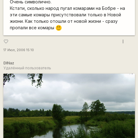
Очень символично.
Кстати, сколько народ пугал комарами на Бобре - на
эти самые комары присутствовали только в Новой
жизни. Как только отошли от новой жизни - сразу
пропали все комары
:)
more_vert
favorite_border
17 Июл, 2006 15:10
DINaz
Удалённый пользователь