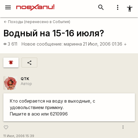
menu
search
more_vert
accessibility_new
Походы (перенесено в События)
arrow_back
Водный на 15-16 июля?
3 611
Новое сообщение:
маринна
21 Июл, 2006 01:36
visibility
arrow_downward
notifications_active
share
QTK
Автор
Кто собирается на воду в выходные, с
удовольствием примкну.
Пишите в асю или 6210996
more_vert
favorite_border
11 Июл, 2006 15:39