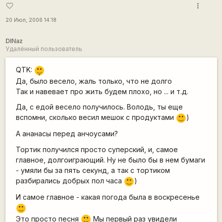
more_vert
favorite_border
20 Июл, 2006 14:18
DINaz
Удалённый пользователь
|-)
QTK:
_)
Да, было весело, жаль только, что не долго
Так и навевает про жить будем плохо, но ... и т.д.
Да, с едой весело получилось. Володь, ты еще
вспомни, сколько весил мешок с продуктами
)
:)
А ананасы перед анчоусами?
Тортик получился просто суперский, и, самое
главное, долгоиграющий. Ну не было бы в нем бумаги
- умяли бы за пять секунд, а так с тортиком
разбирались добрых пол часа
)
:)
И самое главное - какая погода была в воскресенье
:)
Это просто песня
Мы первый раз увидели
:)