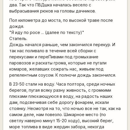
два. Так что ПВДшка началась весело с
выбрасывания рюков на головы дачников.
Пол километра до моста, по высокой траве после
дождя.
"Я иду по росе ... (далее по тексту)"
Стапель.
Дождь начался раньше, чем закончился перекур. И
так нас поливало в течение всей сборки с
перекусами и переПивами под громыхание
паровозов и раскаты грома, которые не пугали
комаров, желавших сожрать нас, живьем под
репелентным соусом. К полночи дождь закончился.
В 23-50 стали на воду. Часа полтора, среди ночных
берегов, пугая всяку разну живность, с громкими
плюхами плюхающуюся в воду, на радость наших
дам, подсвечивая себе дорогу фонарем, искали
стоянку. Несмотря на то, что ночью все не так, как на
самом деле, нам повезло. Шикарное место (по
светлу наверно минут 15-20 ходу), высокий берег,
море топлива в виде жердин забора, некогда