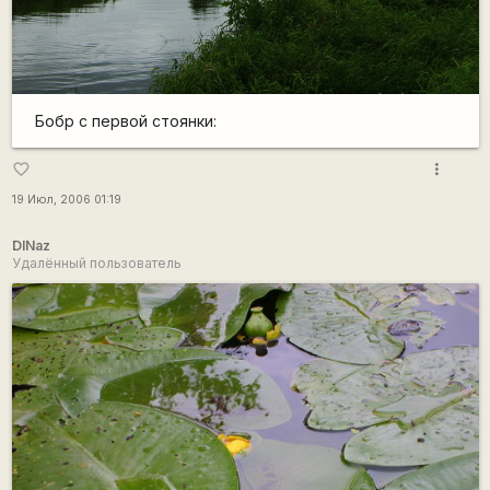
Бобр с первой стоянки:
more_vert
favorite_border
19 Июл, 2006 01:19
DINaz
Удалённый пользователь