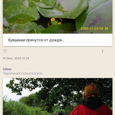
Кувшинки прячутся от дождя...
more_vert
favorite_border
19 Июл, 2006 01:26
DINaz
Удалённый пользователь