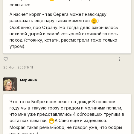
солнышко...
А насчет коряг - так Серега может навскидку
рассказать еще пару таких моментов
)
:)
Особенно, про Страчу. Но тогда дело закончилось
нехилой дырой и самой козырной стоянкой за весь
поход (стоянку, кстати, рассмотрели тоже только
утром).
more_vert
favorite_border
20 Июл, 2006 17:11
маринна
Что-то на Бобре всем везет на дожди.В прошлом
году мы в такуую грозу с градом и молниями попали,
что мне уже представлялись 4 обгоревших трупика в
остатках палатки.
А Саня еще и издевался.
:D
Мокрая такая речка-Бобр, не говоря уже, что бобры
ваще казлы