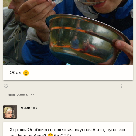
Обед
:)
more_vert
favorite_border
19 Июл, 2006 01:57
маринна
Хороши!Особливо посленняя, вкусная.А что, супа, как
на Наче не було?
(to QTK)