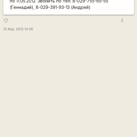
по 11.05.2012. Звонить по тел. 8-029-755-65-55
(Геннадий), 8-029-391-93-13 (Андрей)
more_vert
favorite_border
21 Апр, 2012 13:06