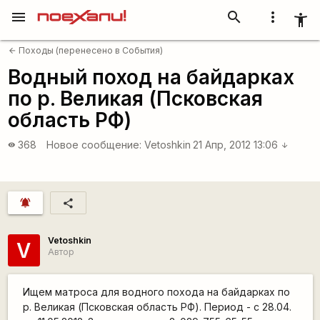
menu
search
more_vert
accessibility_new
Походы (перенесено в События)
arrow_back
Водный поход на байдарках
по р. Великая (Псковская
область РФ)
368
Новое сообщение:
Vetoshkin
21 Апр, 2012 13:06
visibility
arrow_downward
notifications_active
share
Vetoshkin
V
Автор
Ищем матроса для водного похода на байдарках по
р. Великая (Псковская область РФ). Период - с 28.04.