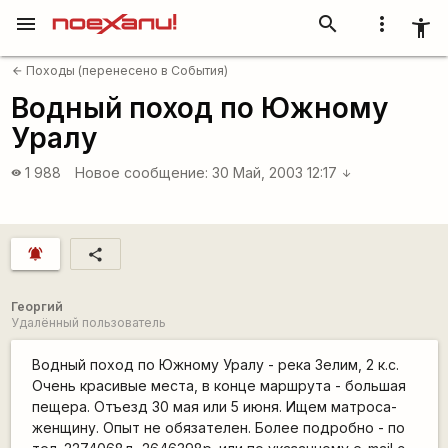
menu
search
more_vert
accessibility_new
Походы (перенесено в События)
arrow_back
Водный поход по Южному
Уралу
1 988
Новое сообщение:
30 Май, 2003 12:17
visibility
arrow_downward
notifications_active
share
Георгий
Удалённый пользователь
Водный поход по Южному Уралу - река Зелим, 2 к.с.
Очень красивые места, в конце маршрута - большая
пещера. Отъезд 30 мая или 5 июня. Ищем матроса-
женщину. Опыт не обязателен. Более подробно - по