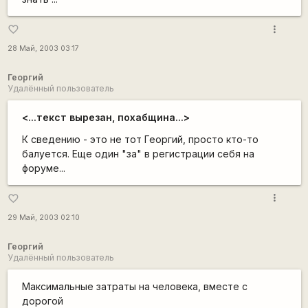
more_vert
favorite_border
28 Май, 2003 03:17
Георгий
Удалённый пользователь
<...текст вырезан, похабщина...>
К сведению - это не тот Георгий, просто кто-то
балуется. Еще один "за" в регистрации себя на
форуме...
more_vert
favorite_border
29 Май, 2003 02:10
Георгий
Удалённый пользователь
Максимальные затраты на человека, вместе с
дорогой