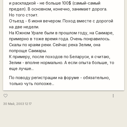
и раскладкой - не больше 100$ (самый-самый
предел). В основном, конечно, занимает дорога.
Но того стоит.
Отьезд - 6 июня вечером. Поход вместе с дорогой
на две недели.
На Южном Урале были в прошлом году, на Сакмаре,
примерно в тоже время года. Очень понравилось.
Скалы по краям реки. Сейчас река Зелим, она
попроще Сакмары.
К примеру, после походов по Беларуси, я считаю,
Зелим - вполне нормально. А если опыта больше, то
еще лучше...
По поводу регистрации на форуме - обязательно,
только чуть попозже...
more_vert
favorite_border
30 Май, 2003 12:17