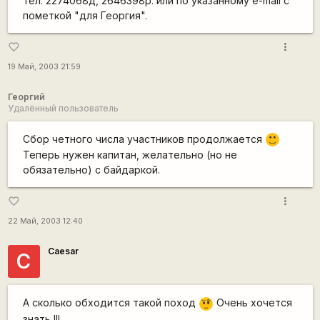
тел. 2274068д, 2646398р. или по указанному e-mail с
пометкой "для Георгия".
more_vert
favorite_border
19 Май, 2003 21:59
Георгий
Удалённый пользователь
Сбор четного числа участников продолжается
:)
Теперь нужен капитан, желательно (но не
обязательно) с байдаркой.
more_vert
favorite_border
22 Май, 2003 12:40
Caesar
C
А сколько обходится такой поход
Очень хочется
???
знать !!!