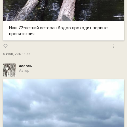
Наш 72-летний ветеран бодро проходит первые
препятствия
more_vert
favorite_border
6 Июн, 2017 16:38
ассоль
Автор