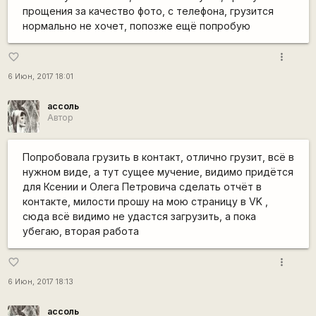
прощения за качество фото, с телефона, грузится
нормально не хочет, попозже ещё попробую
more_vert
favorite_border
6 Июн, 2017 18:01
ассоль
Автор
Попробовала грузить в контакт, отлично грузит, всё в
нужном виде, а тут сущее мучение, видимо придётся
для Ксении и Олега Петровича сделать отчёт в
контакте, милости прошу на мою страницу в VK ,
сюда всё видимо не удастся загрузить, а пока
убегаю, вторая работа
more_vert
favorite_border
6 Июн, 2017 18:13
ассоль