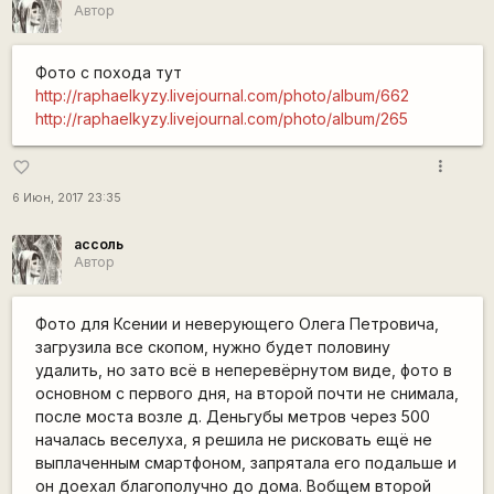
Автор
Фото с похода тут
http://raphaelkyzy.livejournal.com/photo/album/662
http://raphaelkyzy.livejournal.com/photo/album/265
more_vert
favorite_border
6 Июн, 2017 23:35
ассоль
Автор
Фото для Ксении и неверующего Олега Петровича,
загрузила все скопом, нужно будет половину
удалить, но зато всё в неперевёрнутом виде, фото в
основном с первого дня, на второй почти не снимала,
после моста возле д. Деньгубы метров через 500
началась веселуха, я решила не рисковать ещё не
выплаченным смартфоном, запрятала его подальше и
он доехал благополучно до дома. Вобщем второй