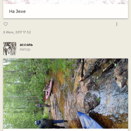
На Зехе
more_vert
favorite_border
6 Июн, 2017 17:52
ассоль
Автор