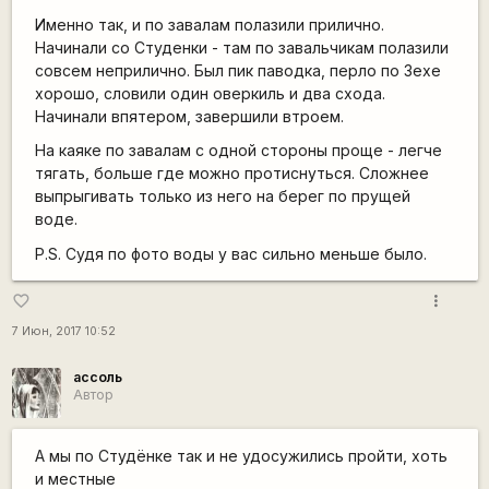
Именно так, и по завалам полазили прилично.
Начинали со Студенки - там по завальчикам полазили
совсем неприлично. Был пик паводка, перло по Зехе
хорошо, словили один оверкиль и два схода.
Начинали впятером, завершили втроем.
На каяке по завалам с одной стороны проще - легче
тягать, больше где можно протиснуться. Сложнее
выпрыгивать только из него на берег по прущей
воде.
P.S. Судя по фото воды у вас сильно меньше было.
more_vert
favorite_border
7 Июн, 2017 10:52
ассоль
Автор
А мы по Студёнке так и не удосужились пройти, хоть
и местные