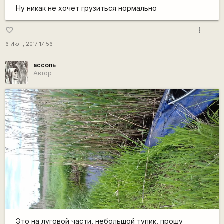
Ну никак не хочет грузиться нормально
more_vert
favorite_border
6 Июн, 2017 17:56
ассоль
Автор
Это на луговой части, небольшой тупик, прошу