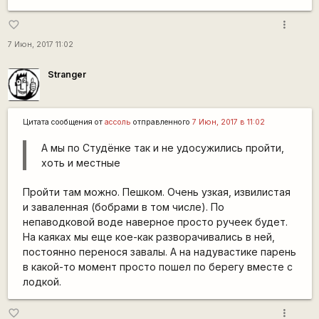
more_vert
favorite_border
7 Июн, 2017 11:02
Stranger
Цитата сообщения от
ассоль
отправленного
7 Июн, 2017 в 11:02
А мы по Студёнке так и не удосужились пройти,
хоть и местные
Пройти там можно. Пешком. Очень узкая, извилистая
и заваленная (бобрами в том числе). По
непаводковой воде наверное просто ручеек будет.
На каяках мы еще кое-как разворачивались в ней,
постоянно перенося завалы. А на надувастике парень
в какой-то момент просто пошел по берегу вместе с
лодкой.
more_vert
favorite_border