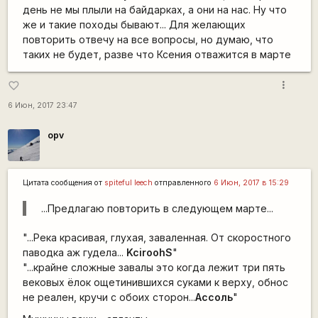
день не мы плыли на байдарках, а они на нас. Ну что
же и такие походы бывают... Для желающих
повторить отвечу на все вопросы, но думаю, что
таких не будет, разве что Ксения отважится в марте
more_vert
favorite_border
6 Июн, 2017 23:47
opv
Цитата сообщения от
spiteful leech
отправленного
6 Июн, 2017 в 15:29
...Предлагаю повторить в следующем марте...
"...Река красивая, глухая, заваленная. От скоростного
паводка аж гудела...
KciroohS
"
"...крайне сложные завалы это когда лежит три пять
вековых ёлок ощетинившихся суками к верху, обнос
не реален, кручи с обоих сторон...
Ассоль
"