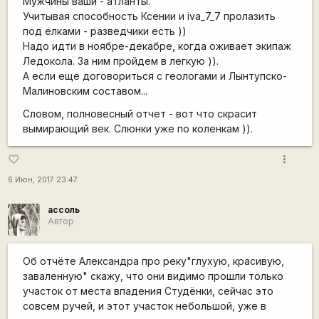
Мужчины ваши - атланты.
Учитывая способность Ксении и iva_7_7 пролазить
под елками - разведчики есть ))
Надо идти в ноябре-декабре, когда оживает экипаж
Ледокола. За ним пройдем в легкую )).
А если еще договориться с геологами и Лынтупско-
Малиновским составом...
Словом, полновесный отчет - вот что скрасит
вымирающий век. Слюнки уже по коленкам )).
more_vert
favorite_border
6 Июн, 2017 23:47
ассоль
Автор
Об отчёте Александра про реку"глухую, красивую,
заваленную" скажу, что они видимо прошли только
участок от места впадения Студёнки, сейчас это
совсем ручей, и этот участок небольшой, уже в