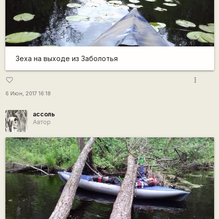
Зеха на выходе из Заболотья
more_vert
favorite_border
6 Июн, 2017 16:18
ассоль
Автор