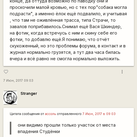
конце, да оттуда возможно по паводку они и
проскочили малой кровью, но с тех пор"собака могла
подрасти", а именно ёлок ещё подвалило, и учитывая
, что там не оживлённая трасса, типа Страчи, то
завалов поприбавилось.Снимал ещё Вася Шкиндер,
на фотик, когда встречусь с ним и скину себе его
фотки, то добавлю ещё.Я понимаю, что отчёт
скукоженный, но это проблемы форума, в контакт и в
журнал нормально грузятся, а тут два часа билась
вчера и всё равно не смогла нормально выложить.
more_vert
favorite_border
7 Июн, 2017 09:03
Stranger
Цитата сообщения от
ассоль
отправленного
7 Июн, 2017 в 09:03
они видимо прошли только участок от места
впадения Студёнки