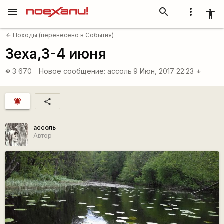
menu
search
more_vert
accessibility_new
Походы (перенесено в События)
arrow_back
Зеха,3-4 июня
3 670
Новое сообщение:
ассоль
9 Июн, 2017 22:23
visibility
arrow_downward
notifications_active
share
ассоль
Автор