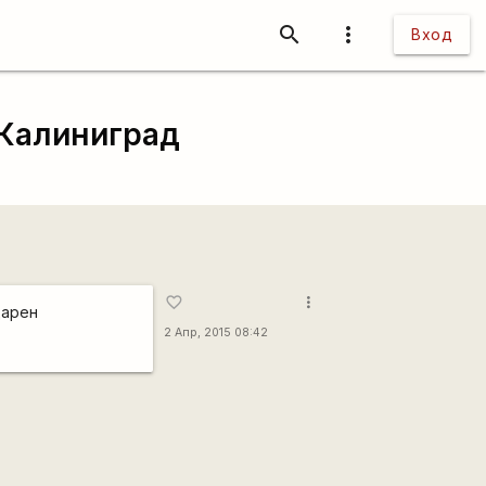
search
more_vert
Вход
Калиниград
more_vert
favorite_border
дарен
2 Апр, 2015 08:42