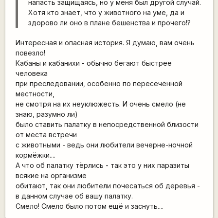
напасть защищаясь, но у меня был другой случай.
Хотя кто знает, что у животного на уме, да и
здорово ли оно в плане бешенства и прочего!?
Интересная и опасная история. Я думаю, вам очень
повезло!
Кабаны и кабанихи - обычно бегают быстрее
человека
при преследовании, особенно по пересечённой
местности,
не смотря на их неуклюжесть. И очень смело (не
знаю, разумно ли)
было ставить палатку в непосредственной близости
от места встречи
с животными - ведь они любители вечерне-ночной
кормёжки....
А что об палатку тёрлись - так это у них паразиты
всякие на организме
обитают, так они любители почесаться об деревья -
в данном случае об вашу палатку.
Смело! Смело было потом ещё и заснуть....