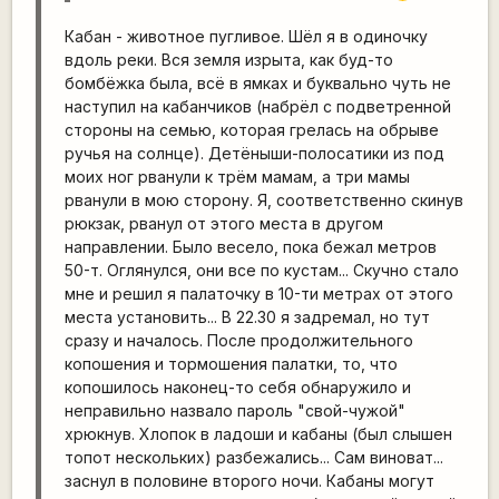
Кабан - животное пугливое. Шёл я в одиночку
вдоль реки. Вся земля изрыта, как буд-то
бомбёжка была, всё в ямках и буквально чуть не
наступил на кабанчиков (набрёл с подветренной
стороны на семью, которая грелась на обрыве
ручья на солнце). Детёныши-полосатики из под
моих ног рванули к трём мамам, а три мамы
рванули в мою сторону. Я, соответственно скинув
рюкзак, рванул от этого места в другом
направлении. Было весело, пока бежал метров
50-т. Оглянулся, они все по кустам... Скучно стало
мне и решил я палаточку в 10-ти метрах от этого
места установить... В 22.30 я задремал, но тут
сразу и началось. После продолжительного
копошения и тормошения палатки, то, что
копошилось наконец-то себя обнаружило и
неправильно назвало пароль "свой-чужой"
хрюкнув. Хлопок в ладоши и кабаны (был слышен
топот нескольких) разбежались... Сам виноват...
заснул в половине второго ночи. Кабаны могут