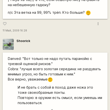
на небешенную гадюку?
|-)
п/с Эта ветка на 99, 99% трёп. Кто больше?
_)
more_vert
favorite_border
11 Май, 2009 16:28
Shoorick
Danved: "Вот только не надо путать паранойю с
трезвой оценкой рисков."
Cobra: "лучше всего золотая середина: не раздувать
мнимых угроз, но быть готовым к ним."
Все верно, уважаемые
:)
И не брать с собой в поход даже ножа это
тоже своеобразные понты.
Повторю: в оружии есть смысл, если умеешь им
пользоваться.