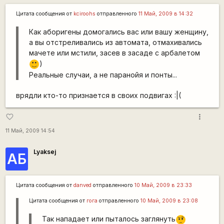
Цитата сообщения от
kciroohs
отправленного
11 Май, 2009 в 14:32
Как аборигены домогались вас или вашу женщину,
а вы отстреливались из автомата, отмахивались
мачете или мстили, засев в засаде с арбалетом
)
:)
Реальные случаи, а не паранойя и понты...
врядли кто-то признается в своих подвигах :|(
more_vert
favorite_border
11 Май, 2009 14:54
Lyaksej
АБ
Цитата сообщения от
danved
отправленного
10 Май, 2009 в 23:33
Цитата сообщения от
гога
отправленного
10 Май, 2009 в 23:08
Так нападает или пыталось заглянуть
???