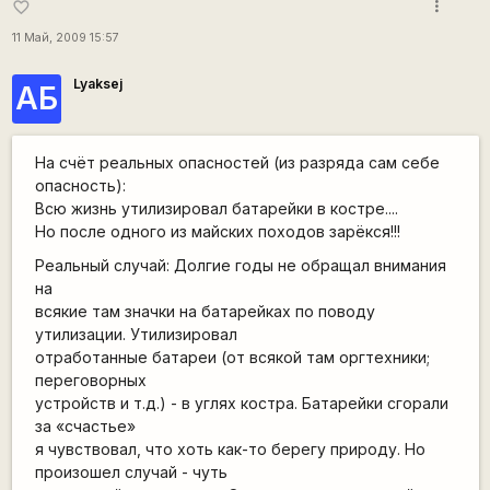
more_vert
favorite_border
11 Май, 2009 15:57
Lyaksej
АБ
На счёт реальных опасностей (из разряда сам себе
опасность):
Всю жизнь утилизировал батарейки в костре....
Но после одного из майских походов зарёкся!!!
Реальный случай: Долгие годы не обращал внимания
на
всякие там значки на батарейках по поводу
утилизации. Утилизировал
отработанные батареи (от всякой там оргтехники;
переговорных
устройств и т.д.) - в углях костра. Батарейки сгорали
за «счастье»
я чувствовал, что хоть как-то берегу природу. Но
произошел случай - чуть