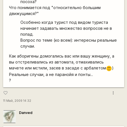
посоха?
Что понимается под "относительно большим
движущимся?"
Особенно когда турист под видом туриста
начинает задавать множество вопросов не в
попад.
Вопрос по теме (ко всем): интересны реальные
случаи.
Как аборигены домогались вас или вашу женщину, а
вы отстреливались из автомата, отмахивались
мачете или мстили, засев в засаде с арбалетом
)
:)
Реальные случаи, а не паранойя и понты...
?
more_vert
favorite_border
11 Май, 2009 14:32
Danved