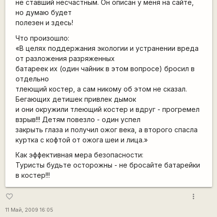
не ставший несчастным. Он описан у меня на сайте,
но думаю будет
полезен и здесь!
Что произошло:
«В целях поддержания экологии и устранении вреда
от разложения разряженных
батареек их (один чайник в этом вопросе) бросил в
отдельно
тлеющий костер, а сам никому об этом не сказал.
Бегающих детишек привлек дымок
и они окружили тлеющий костер и вдруг - прогремел
взрыв!!! Детям повезло - один успел
закрыть глаза и получил ожог века, а второго спасла
куртка с кофтой от ожога шеи и лица.»
Как эффективная мера безопасности:
Туристы будьте осторожны - не бросайте батарейки
в костер!!!
more_vert
favorite_border
11 Май, 2009 16:05