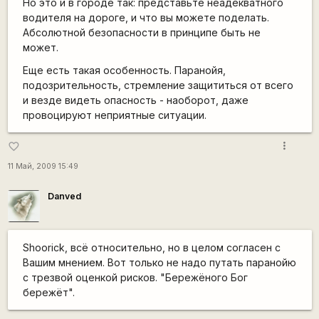
Но это и в городе так: представьте неадекватного
водителя на дороге, и что вы можете поделать.
Абсолютной безопасности в принципе быть не
может.
Еще есть такая особенность. Паранойя,
подозрительность, стремление защититься от всего
и везде видеть опасность - наоборот, даже
провоцируют неприятные ситуации.
more_vert
favorite_border
11 Май, 2009 15:49
Danved
Shoorick, всё относительно, но в целом согласен с
Вашим мнением. Вот только не надо путать паранойю
с трезвой оценкой рисков. "Бережёного Бог
бережёт".