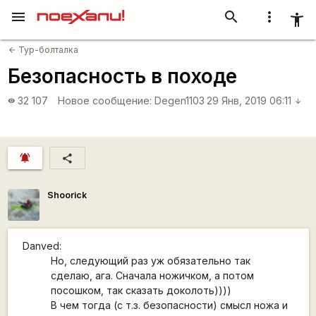
menu
search
more_vert
accessibility_new
Тур-болталка
arrow_back
Безопасность в походе
32 107
Новое сообщение:
Degen1103
29 Янв, 2019 06:11
visibility
arrow_downward
notifications_active
share
Shoorick
Danved:
Но, следующий раз уж обязательно так
сделаю, ага. Сначала ножичком, а потом
посошком, так сказать доколоть))))
В чем тогда (с т.з. безопасности) смысл ножа и