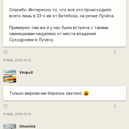
Спасибо. Интересно то, что всё это происходило
всего лишь в 23-х км от Витебска, на речке Лучёса.
Примерно там же и у нас была встреча с такими
свинюшками-недалеко от места впадения
Суходровки в Лучесу.
more_vert
favorite_border
11 Май, 2009 15:12
VinipuX
Только мирная-им березок хватило
|-))
more_vert
favorite_border
11 Май, 2009 15:13
Shoorick