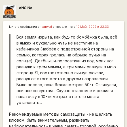
eNGiNe
Цитата сообщения от
danved
отправленного
10 Май, 2009 в 23:33
Вся земля изрыта, как буд-то бомбёжка была, всё
в ямках и буквально чуть не наступил на
кабанчиков (набрёл с подветренной стороны на
семью, которая грелась на обрыве ручья на
солнце). Детёныши-полосатики из под моих ног
рванули к трём мамам, а три мамы рванули в мою
сторону. Я, соответственно скинув рюкзак,
рванул от этого места в другом направлении.
Было весело, пока бежал метров 50-т. Оглянулся,
они все по кустам... Скучно стало мне и решил я
палаточку в 10-ти метрах от этого места
установить...
Рекомендуемые методы самозащиты - не щелкать
клювом, быть внимательным, развивать
наблюдательность и чаще думать головой, особенно