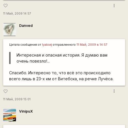
more_vert
favorite_border
11 Май, 2009 14:57
Danved
Цитата сообщения от
lyaksej
отправленного
11 Май, 2009 в 14:57
Интересная и опасная история. Я думаю вам
очень повезло!...
Спасибо. Интересно то, что всё это происходило
всего лишь в 23-х км от Витебска, на речке Лучёса.
more_vert
favorite_border
11 Май, 2009 15:01
VinipuX