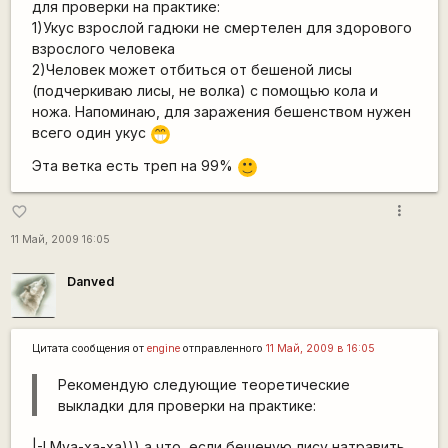
для проверки на практике:
1)Укус взрослой гадюки не смертелен для здорового
взрослого человека
2)Человек может отбиться от бешеной лисы
(подчеркиваю лисы, не волка) с помощью кола и
ножа. Напоминаю, для заражения бешенством нужен
всего один укус
;D
Эта ветка есть треп на 99%
:)
more_vert
favorite_border
11 Май, 2009 16:05
Danved
Цитата сообщения от
engine
отправленного
11 Май, 2009 в 16:05
Рекомендую следующие теоретические
выкладки для проверки на практике:
|-I Муа-ха-ха))) а что, если бешеную лису натравить