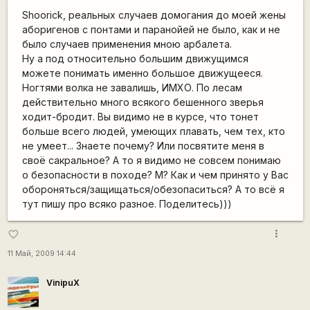
Shoorick, реальных случаев домогания до моей жены
аборигенов с понтами и паранойей не было, как и не
было случаев применения мною арбалета.
Ну а под относительно большим движущимся
можете понимать именно большое движущееся.
Ногтями волка не завалишь, ИМХО. По лесам
действительно много всякого бешенного зверья
ходит-бродит. Вы видимо не в курсе, что тонет
больше всего людей, умеющих плавать, чем тех, кто
не умеет... Знаете почему? Или посвятите меня в
своё сакральное? А то я видимо не совсем понимаю
о безопасности в походе? М? Как и чем принято у Вас
обороняться/защищаться/обезопаситься? А то всё я
тут пишу про всяко разное. Поделитесь)))
more_vert
favorite_border
11 Май, 2009 14:44
VinipuX