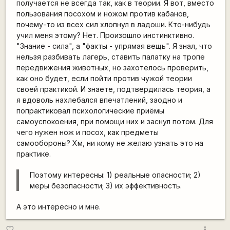
получается не всегда так, как в теории. Я вот, вместо
пользования посохом и ножом против кабанов,
почему-то из всех сил хлопнул в ладоши. Кто-нибудь
учил меня этому? Нет. Произошло инстинктивно.
"Знание - сила", а "факты - упрямая вещь". Я знал, что
нельзя разбивать лагерь, ставить палатку на тропе
передвижения животных, но захотелось проверить,
как оно будет, если пойти против чужой теории
своей практикой. И знаете, подтвердилась теория, а
я вдоволь нахлебался впечатлений, заодно и
попрактиковал психологические приёмы
самоуспокоения, при помощи них и заснул потом. Для
чего нужен нож и посох, как предметы
самообороны? Хм, ни кому не желаю узнать это на
практике.
Поэтому интересны: 1) реальные опасности; 2)
меры безопасности; 3) их эффективность.
А это интересно и мне.
more_vert
favorite_border