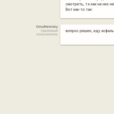
смотреть, т.к как на них н
Вот как-то так:
DimaMetelsky
вопрос решен, еду асфаль
Удалённый
пользователь