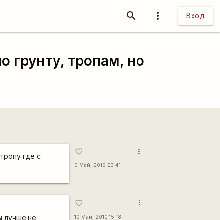
search
more_vert
Вход
о грунту, тропам, но
more_vert
favorite_border
тропу где с
9 Май, 2010 23:41
more_vert
favorite_border
ы лучше не
10 Май, 2010 15:18