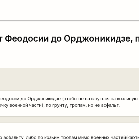
т Феодосии до Орджоникидзе, п
еодосии до Орджоникидзе (чтобы не наткнуться на козлиную 
чку военной части), по грунту, тропам, но не асфальт.
о асфальту, либо по козьим тропам мимо военных частей(карт