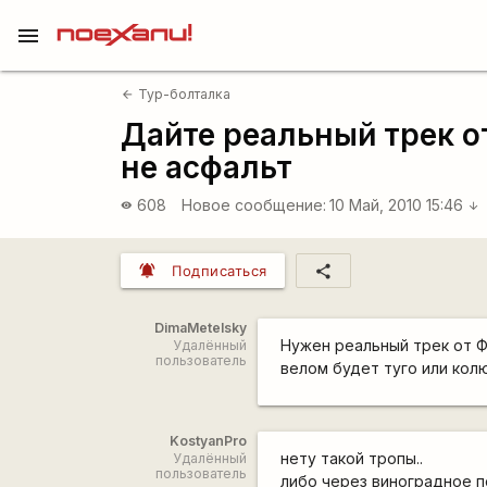
menu
Тур-болталка
arrow_back
Дайте реальный трек о
не асфальт
608
Новое сообщение:
10 Май, 2010 15:46
visibility
arrow_downward
notifications_active
share
Подписаться
DimaMetelsky
Нужен реальный трек от Ф
Удалённый
пользователь
велом будет туго или колю
KostyanPro
нету такой тропы..
Удалённый
пользователь
либо через виноградное п