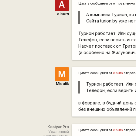
А
Цитата сообщения от
отправленно
elburs
А компания Турион, ко
Сайта turion.by уже нет
Турион работает. Или сущ
Телефон, если верить инт
Насчет поставок от Трито
(и особенно на Жилунович
M
Цитата сообщения от
elburs
отправ
Micolik
Турион работает. Или 
Телефон, если верить 
в феврале, в будний день 
без внешних объявлений 
KostyanPro
Цитата сообщения от
elburs
отправ
Удалённый
пользователь