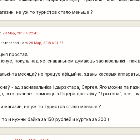
газин, не уж то туристов стало меньше ?
го
29 Мар, 2018 в 22:43
ar
отправленного
29 Мар, 2018 в 14:57
цыя простая.
існуе, покуль над яе існаваньнем думаюць заснавальнікі - пакід
алькі-та месяцаў не працуе афіцыйна, зданы касавыя аппараты
наў - ад заснавальніка і дырэктара, Сяргея. Яго можна па па
, і, што цікавае - замовіць з Піцера дастаўку "Трытона", але - ка
 магазин, не уж то туристов стало меньше ?
то и нужны байка за 150 рублей и куртка за 300 )