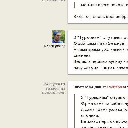
меньше всего похож на
Видится, очень верная фраз
З "Турыонам" сітуацыя пр
Фірма сама па сабе існуе, 
DzedFyodar
А сама крама ужо калькі-т
спынена.
Ведаю з першых вуснаў - а
часу злавіць, і, што цікава
KostyanPro
Цитата сообщения от
dzedfyodar
от
Удалённый
пользователь
З "Турыонам" сітуацыя
Фірма сама па сабе існ
А сама крама ужо каль
спынена.
Ведаю з першых вуснаў
ад часу злавіць, і, што