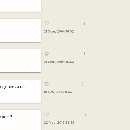
more_vert
favorite_border
21 Июн, 2004 16:52
more_vert
favorite_border
21 Июн, 2004 16:53
more_vert
favorite_border
о ценники на
10 Фев, 2005 11:44
more_vert
favorite_border
тает ?
22 Мар, 2018 22:38