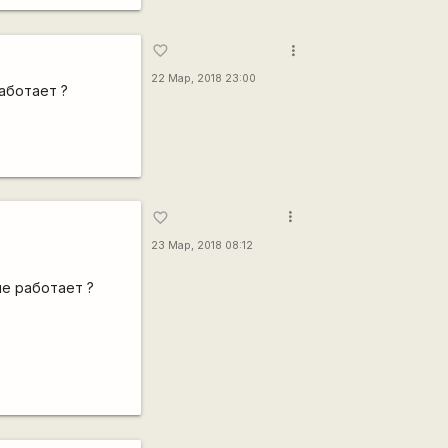
more_vert
favorite_border
22 Мар, 2018 23:00
аботает ?
more_vert
favorite_border
23 Мар, 2018 08:12
не работает ?