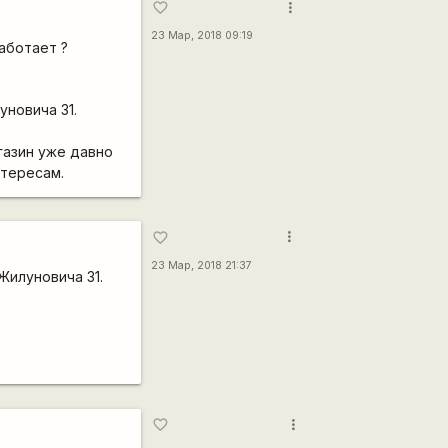
more_vert
favorite_border
23 Мар, 2018 09:19
аботает ?
уновича 31.
газин уже давно
нтересам.
more_vert
favorite_border
23 Мар, 2018 21:37
Жилуновича 31.
more_vert
favorite_border