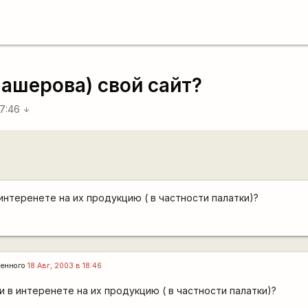
Машерова) свой сайт?
17:46
arrow_downward
 интеренете на их продукцию ( в частности палатки)?
ленного
18 Авг, 2003 в 18:46
и в интеренете на их продукцию ( в частности палатки)?