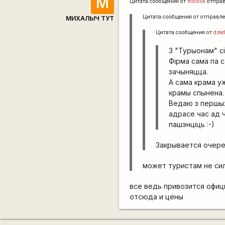
М
Цитата сообщения от
micolik
отпра
Цитата сообщения от
отправл
МИХАЛЫЧ ТУТ
Цитата сообщения от
dzed
З "Турыонам" с
Фірма сама па с
зачыняцца.
А сама крама у
крамы спынена.
Ведаю з першых
адрасе час ад ч
пашэнціць :-)
Закрывается очере
может туристам не силь
все ведь привозится офиц
отсюда и цены