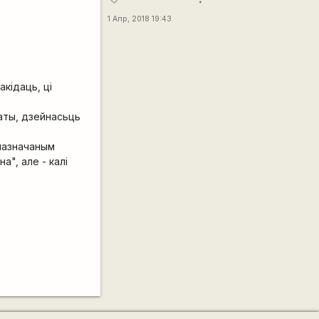
1 Апр, 2018 19:43
акідаць, ці
аты, дзейнасьць
 пазначаным
а", але - калі