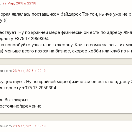
го
22 Мар, 2018 в 22:38
торая являлась поставшиком байдарок Тритон, нынче уже не р
у ((
ествует. Ну по крайней мере физически он есть по адресу Жил
ернету +375 17 2959394.
на попробуйте узнать по телефону. Как-то сомневаюсь - их ма
а) меньше всего похож на бизнес, скорее хобби или клуб по и
ленного
23 Мар, 2018 в 09:19
существует. Ну по крайней мере физически он есть по адресу 
интернету +375 17 2959394.
он был закрыт.
постоянно/временно.
ленного
23 Мар, 2018 в 09:19