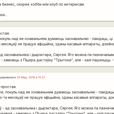
 бизнес, скорее хобби или клуб по интересам.
а...
остая.
покуль над яе існаваньнем думаюць заснавальнікі - пакідаць, ці
а месяцаў не працуе афіцыйна, зданы касавыя аппараты, дзейн
д заснавальніка і дырэктара, Сяргея. Яго можна па пазначаны
е - замовіць з Піцера дастаўку "Трытона", але - калі пашэнціць :-
правленного
29 Мар, 2018 в 14:57
 простая.
уе, покуль над яе існаваньнем думаюць заснавальнікі - пакідаць
кі-та месяцаў не працуе афіцыйна, зданы касавыя аппараты, д
 - ад заснавальніка і дырэктара, Сяргея. Яго можна па пазнач
 цікавае - замовіць з Піцера дастаўку "Трытона", але - калі пашэн