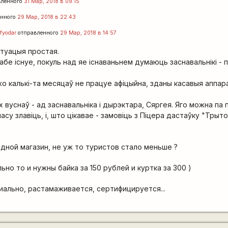
вленного
31 Мар, 2018 в 09:15
енного
29 Мар, 2018 в 22:43
fyodar
отправленного
29 Мар, 2018 в 14:57
ітуацыя простая.
абе існуе, покуль над яе існаваньнем думаюць заснавальнікі - п
жо калькі-та месяцаў не працуе афіцыйна, зданы касавыя аппар
 вуснаў - ад заснавальніка і дырэктара, Сяргея. Яго можна па
асу злавіць, і, што цікавае - замовіць з Піцера дастаўку "Трытон
дной магазин, не уж то туристов стало меньше ?
но то и нужны байка за 150 рублей и куртка за 300 )
иально, растамаживается, сертифицируется...