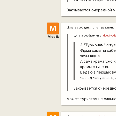
Закрывается очередной ма
M
Цитата сообщения от
отправленно
Цитата сообщения от
dzedfyod
Micolik
З "Турыонам" сітуа
Фірма сама па сабе 
зачыняцца.
А сама крама ужо к
крамы спынена.
Ведаю з першых вус
час ад часу злавіць
Закрывается очередной
может туристам не сильно 