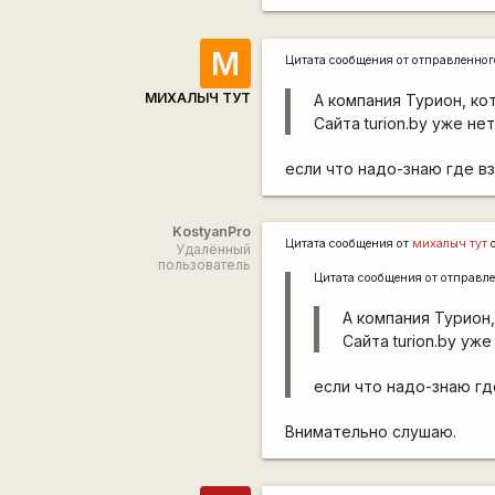
М
Цитата сообщения от
отправленно
МИХАЛЫЧ ТУТ
А компания Турион, ко
Сайта turion.by уже нет
если что надо-знаю где в
KostyanPro
Цитата сообщения от
михалыч тут
о
Удалённый
пользователь
Цитата сообщения от
отправл
А компания Турион
Сайта turion.by уже 
если что надо-знаю гд
Внимательно слушаю.