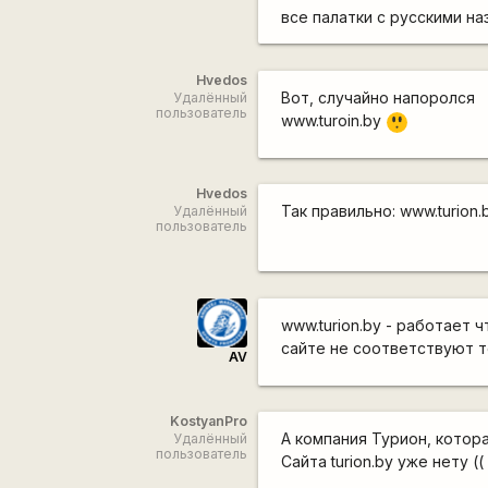
все палатки с русскими н
Hvedos
Вот, случайно напоролся
Удалённый
пользователь
www.turoin.by
:o
Hvedos
Так правильно: www.turion.
Удалённый
пользователь
www.turion.by - работает 
сайте не соответствуют т
AV
KostyanPro
А компания Турион, котор
Удалённый
пользователь
Сайта turion.by уже нету ((