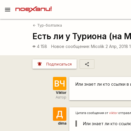
menu
Тур-болталка
arrow_back
Есть ли у Туриона (на 
4 158
Новое сообщение:
Micolik
2 Апр, 2018 
visibility
notifications_active
share
Подписаться
ВЧ
Или знает ли кто ссылки в
Viktor
Автор
Д
Цитата сообщения от
viktor
отправ
dima
Или знает ли кто ссылк