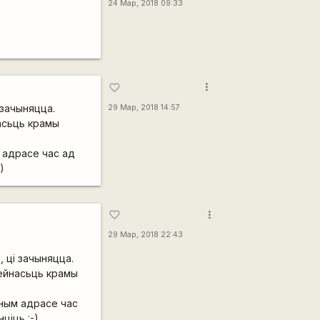
24 Мар, 2018 09:33
more_vert
favorite_border
 зачыняцца.
29 Мар, 2018 14:57
асьць крамы
м адрасе час ад
)
more_vert
favorite_border
29 Мар, 2018 22:43
, ці зачыняцца.
зейнасьць крамы
аным адрасе час
ціць :-)