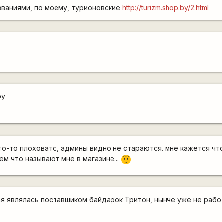
азваниями, по моему, турионовские
http://turizm.shop.by/2.html
by
что-то плоховато, админы видно не стараются. мне кажется чт
ем что называют мне в магазине...
:-/
ая являлась поставшиком байдарок Тритон, нынче уже не рабо