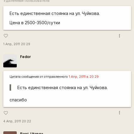
Удалённый пользователь
Есть единственная стоянка на ул. Чуйкова.
Цена в 2500-3500/сутки
more_vert
favorite_border
1 Апр, 2011 20:29
Fedor
Цитата сообщения от
отправленного
1 Апр, 2011 в 20:29
Есть единственная стоянка на ул. Чуйкова.
спасибо
more_vert
favorite_border
4 Апр, 2011 20:22
Barri_Utanga