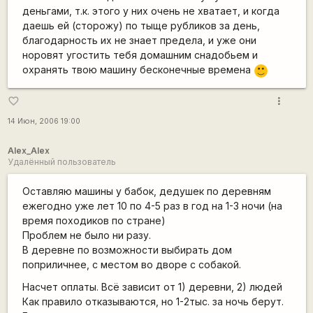
деньгами, т.к. этого у них очень не хватает, и когда
даешь ей (сторожу) по тыще рубликов за день,
благодарность их не знает предела, и уже они
норовят угостить тебя домашним снадобьем и
охранять твою машину бесконечные времена
:)
more_vert
favorite_border
14 Июн, 2006 19:00
Alex_Alex
Удалённый пользователь
Оставляю машины у бабок, дедушек по деревням
ежегодно уже лет 10 по 4-5 раз в год на 1-3 ночи (на
время походиков по стране)
Проблем не было ни разу.
В деревне по возможности выбирать дом
поприличнее, с местом во дворе с собакой.
Насчет оплаты. Всё зависит от 1) деревни, 2) людей
Как правило отказываются, но 1-2тыс. за ночь берут.