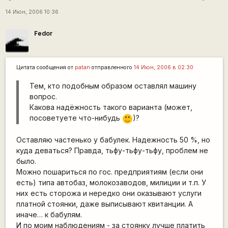
14 Июн, 2006 10:36
Fedor
Цитата сообщения от
patan
отправленного
14 Июн, 2006 в 02:30
Тем, кто подобным образом оставлял машину
вопрос.
Какова надёжность такого варианта (может,
посоветуете что-нибудь
)?
:)
Оставляю частенько у бабулек. Надежность 50 %, но
куда деваться? Правда, тьфу-тьфу-тьфу, проблем не
было.
Можно пошариться по гос. предприятиям (если они
есть) типа автобаз, молокозаводов, милиции и т.п. У
них есть сторожа и нередко они оказывают услуги
платной стоянки, даже выписывают квитанции. А
иначе… к бабулям.
И по моим наблюдениям - за стоянку лучше платить