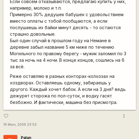
Если совсем отказываются, предлагаю купить у них,
например, молоко и т.п.
Примерно 30% дедушек бабушек с удовольствием
вместо оплаты с тобой пообщаются, а если
послушаешь их байки минут десять - то остаются
страшно довольные.
Был один случай в прошлом году на Немане в
деревне забыл название 5 км ниже по течению
Могильного по правому берегу - мужик заломил по 3
тыс за ночь на 4 ночи. В конце концов, сошлись на 6
за всё.
Реже оставляю в разных конторах-колхозах на
хоздворах. Оставляешь одному, забираешь у
другого. Каждый хочет бабок. А если на 3 дня? ведь
дежурят сторожа по пол-суток, и водку гасят
безбожно. И фактически, машина без присмотра.
more_vert
favorite_border
16 Июн, 2006 23:53
Patan