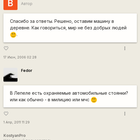
В
Автор
Спасибо за ответы. Решено, оставим машину в
деревне. Как говориться, мир не без добрых людей
.
:)
more_vert
favorite_border
17 Июн, 2006 02:28
Fedor
В Лепеле есть охраняемые автомобильные стоянки?
или как обычно - в милицию или мчс
:)
more_vert
favorite_border
1 Апр, 2011 11:29
KostyanPro