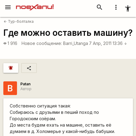
menu
search
more_vert
accessibility_new
Тур-болталка
arrow_back
Где можно оставить машину?
1 916
Новое сообщение:
Barri_Utanga
7 Апр, 2011 13:36
visibility
arrow_downward
notifications_active
share
Patan
В
Автор
Собственно ситуация такая:
Собираюсь с друзьями в пеший поход по
Городокским озёрам.
До места будем ехать на машине, оставить её
думаем в д. Холомерье у какой-нибудь бабушки.