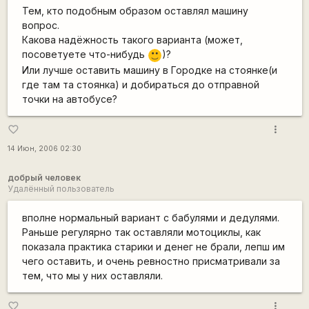
Тем, кто подобным образом оставлял машину
вопрос.
Какова надёжность такого варианта (может,
посоветуете что-нибудь
)?
:)
Или лучше оставить машину в Городке на стоянке(и
где там та стоянка) и добираться до отправной
точки на автобусе?
more_vert
favorite_border
14 Июн, 2006 02:30
добрый человек
Удалённый пользователь
вполне нормальный вариант с бабулями и дедулями.
Раньше регулярно так оставляли мотоциклы, как
показала практика старики и денег не брали, лепш им
чего оставить, и очень ревностно присматривали за
тем, что мы у них оставляли.
more_vert
favorite_border