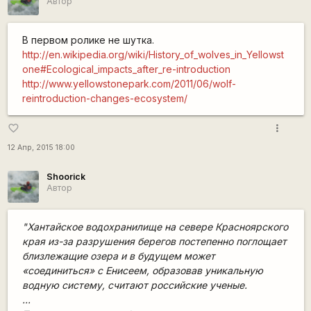
Автор
В первом ролике не шутка.
http://en.wikipedia.org/wiki/History_of_wolves_in_Yellowst
one#Ecological_impacts_after_re-introduction
http://www.yellowstonepark.com/2011/06/wolf-
reintroduction-changes-ecosystem/
more_vert
favorite_border
12 Апр, 2015 18:00
Shoorick
Автор
"Хантайское водохранилище на севере Красноярского
края из-за разрушения берегов постепенно поглощает
близлежащие озера и в будущем может
«соединиться» с Енисеем, образовав уникальную
водную систему, считают российские ученые.
...