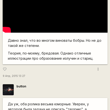
Давно знал, что во многом виноваты бобры. Но не до
такой же степени.
Теория, по-моему, бредовая. Однако отличные
иллюстрации про образование излучин и стариц.
more_vert
favorite_border
9 Апр, 2015 13:27
button
Да уж, оба ролика весьма юморные. Уверен, у
авторов была задача не описать "теорию", а