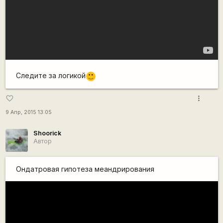
Следите за логикой
:)
more_vert
favorite_border
9 Апр, 2015 13:05
Shoorick
Автор
Ондатровая гипотеза меандрирования