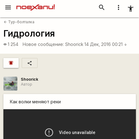
menu
search
more_vert
accessibility_new
Тур-болталка
arrow_back
Гидрология
1 254
Новое сообщение:
Shoorick
14 Дек, 2016 00:21
visibility
arrow_downward
notifications_active
share
Shoorick
Автор
Как волки меняют реки