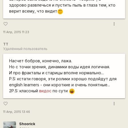
здорово развлечься и пустить пыль в глаза тем, кто
верит всему, что видит
:)
more_vert
favorite_border
11 Апр, 2015 11:23
TT
Удалённый пользователь
Насчет бобров, конечно, лажа.
Но с точки зрения, динамики воды идея логичная.
И про фракталы и старицы вполне нормально...
P.S: кстати говоря, эти ролики хорошо подойдут для
english learners - они короткие и очень понятные...
2P.S: классный
видос
по сути
|-))
more_vert
favorite_border
11 Апр, 2015 13:46
Shoorick