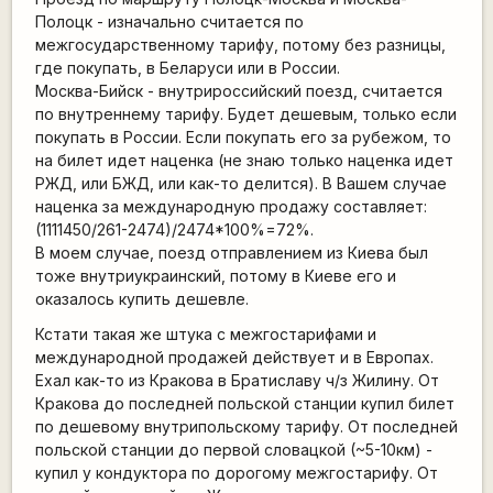
Полоцк - изначально считается по
межгосударственному тарифу, потому без разницы,
где покупать, в Беларуси или в России.
Москва-Бийск - внутрироссийский поезд, считается
по внутреннему тарифу. Будет дешевым, только если
покупать в России. Если покупать его за рубежом, то
на билет идет наценка (не знаю только наценка идет
РЖД, или БЖД, или как-то делится). В Вашем случае
наценка за международную продажу составляет:
(1111450/261-2474)/2474*100%=72%.
В моем случае, поезд отправлением из Киева был
тоже внутриукраинский, потому в Киеве его и
оказалось купить дешевле.
Кстати такая же штука с межгостарифами и
международной продажей действует и в Европах.
Ехал как-то из Кракова в Братиславу ч/з Жилину. От
Кракова до последней польской станции купил билет
по дешевому внутрипольскому тарифу. От последней
польской станции до первой словацкой (~5-10км) -
купил у кондуктора по дорогому межгостарифу. От