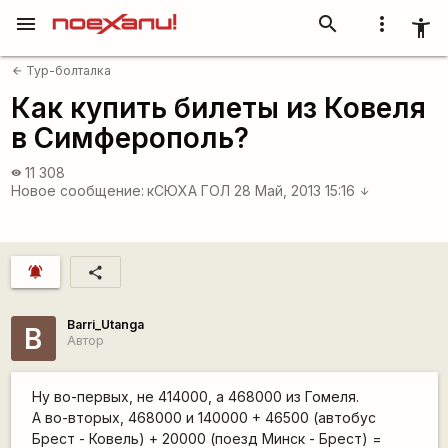
menu
search
more_vert
accessibility_new
Тур-болталка
arrow_back
Как купить билеты из Ковеля
в Симферополь?
11 308
visibility
Новое сообщение:
кСЮХА ГОЛ
28 Май, 2013 15:16
arrow_downward
notifications_active
share
Barri_Utanga
B
Автор
Ну во-первых, не 414000, а 468000 из Гомеля.
А во-вторых, 468000 и 140000 + 46500 (автобус
Брест - Ковель) + 20000 (поезд Минск - Брест) =