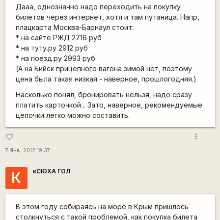
Дааа, однозначно надо переходить на покупку
билетов через интернет, хотя и там путаница. Напр,
плацкарта Москва-Барнаул стоит:
* на сайте РЖД 2716 руб
* на туту.ру 2912 руб
* на поезд.ру 2993 руб
(А на Бийск прицепного вагона зимой нет, поэтому
цена была такая низкая - наверное, прошлогодняя.)
Насколько понял, бронировать нельзя, надо сразу
платить карточкой... Зато, наверное, рекомендуемые
цепочки легко можно составить.
more_vert
favorite_border
7 Янв, 2012 19:37
кСЮХА ГОЛ
К
В этом году собираясь на море в Крым пришлось
столкнуться с такой проблемой, как покупка билета.