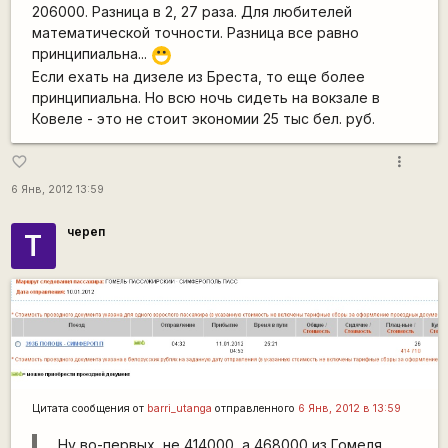
206000. Разница в 2, 27 раза. Для любителей
математической точности. Разница все равно
принципиальна...
:D
Если ехать на дизеле из Бреста, то еще более
принципиальна. Но всю ночь сидеть на вокзале в
Ковеле - это не стоит экономии 25 тыс бел. руб.
more_vert
favorite_border
6 Янв, 2012 13:59
череп
Т
Цитата сообщения от
barri_utanga
отправленного
6 Янв, 2012 в 13:59
Ну во-первых, не 414000, а 468000 из Гомеля.