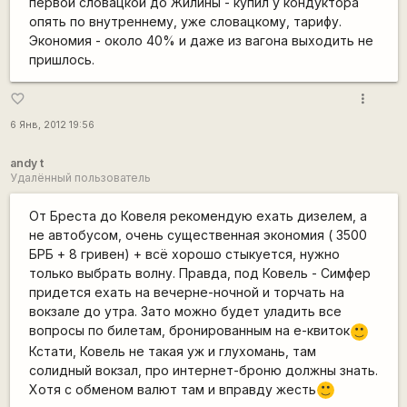
первой словацкой до Жилины - купил у кондуктора
опять по внутреннему, уже словацкому, тарифу.
Экономия - около 40% и даже из вагона выходить не
пришлось.
more_vert
favorite_border
6 Янв, 2012 19:56
andy t
Удалённый пользователь
От Бреста до Ковеля рекомендую ехать дизелем, а
не автобусом, очень существенная экономия ( 3500
БРБ + 8 гривен) + всё хорошо стыкуется, нужно
только выбрать волну. Правда, под Ковель - Симфер
придется ехать на вечерне-ночной и торчать на
вокзале до утра. Зато можно будет уладить все
вопросы по билетам, бронированным на е-квиток
:)
Кстати, Ковель не такая уж и глухомань, там
солидный вокзал, про интернет-броню должны знать.
Хотя с обменом валют там и вправду жесть
:)