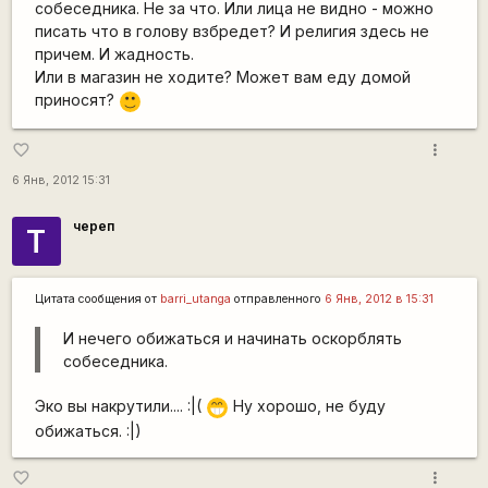
собеседника. Не за что. Или лица не видно - можно
писать что в голову взбредет? И религия здесь не
причем. И жадность.
Или в магазин не ходите? Может вам еду домой
приносят?
:)
more_vert
favorite_border
6 Янв, 2012 15:31
череп
Т
Цитата сообщения от
barri_utanga
отправленного
6 Янв, 2012 в 15:31
И нечего обижаться и начинать оскорблять
собеседника.
Эко вы накрутили.... :|(
Ну хорошо, не буду
;D
обижаться. :|)
more_vert
favorite_border