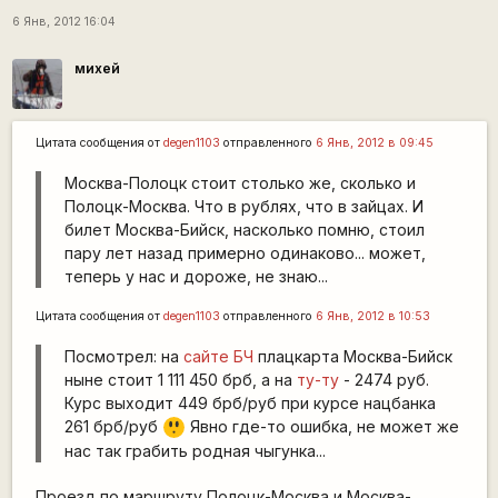
6 Янв, 2012 16:04
михей
Цитата сообщения от
degen1103
отправленного
6 Янв, 2012 в 09:45
Москва-Полоцк стоит столько же, сколько и
Полоцк-Москва. Что в рублях, что в зайцах. И
билет Москва-Бийск, насколько помню, стоил
пару лет назад примерно одинаково... может,
теперь у нас и дороже, не знаю...
Цитата сообщения от
degen1103
отправленного
6 Янв, 2012 в 10:53
Посмотрел: на
сайте БЧ
плацкарта Москва-Бийск
ныне стоит 1 111 450 брб, а на
ту-ту
- 2474 руб.
Курс выходит 449 брб/руб при курсе нацбанка
=8
261 брб/руб
Явно где-то ошибка, не может же
O
нас так грабить родная чыгунка...
Проезд по маршруту Полоцк-Москва и Москва-