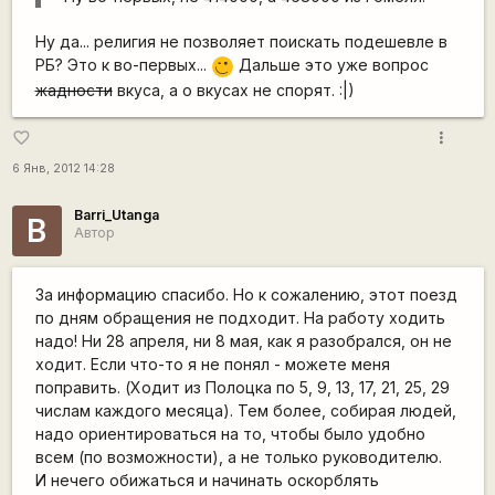
Ну да... религия не позволяет поискать подешевле в
РБ? Это к во-первых...
Дальше это уже вопрос
,-)
жадности
вкуса, а о вкусах не спорят. :|)
more_vert
favorite_border
6 Янв, 2012 14:28
Barri_Utanga
B
Автор
За информацию спасибо. Но к сожалению, этот поезд
по дням обращения не подходит. На работу ходить
надо! Ни 28 апреля, ни 8 мая, как я разобрался, он не
ходит. Если что-то я не понял - можете меня
поправить. (Ходит из Полоцка по 5, 9, 13, 17, 21, 25, 29
числам каждого месяца). Тем более, собирая людей,
надо ориентироваться на то, чтобы было удобно
всем (по возможности), а не только руководителю.
И нечего обижаться и начинать оскорблять