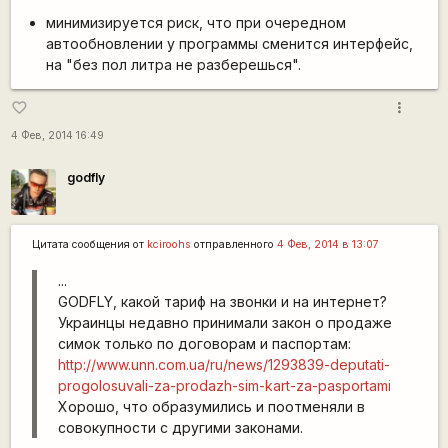
минимизируется риск, что при очередном
автообновлении у программы сменится интерфейс,
на "без пол литра не разберешься".
more_vert
favorite_border
4 Фев, 2014 16:49
godfly
Цитата сообщения от
kciroohs
отправленного
4 Фев, 2014 в 13:07
...
GODFLY, какой тариф на звонки и на интернет?
Украинцы недавно принимали закон о продаже
симок только по договорам и паспортам:
http://www.unn.com.ua/ru/news/1293839-deputati-
progolosuvali-za-prodazh-sim-kart-za-pasportami
Хорошо, что образумились и поотменяли в
совокупности с другими законами.