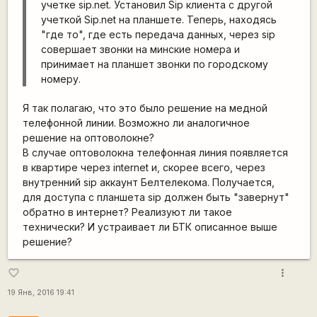
учетке sip.net. Установил Sip клиента с другой
учеткой Sip.net на планшете. Теперь, находясь
"где то", где есть передача данных, через sip
совершает звонки на минские номера и
принимает на планшет звонки по городскому
номеру.
Я так полагаю, что это было решение на медной
телефонной линии. Возможно ли аналогичное
решение на оптоволокне?
В случае оптоволокна телефонная линия появляется
в квартире через internet и, скорее всего, через
внутренний sip аккаунт Белтелекома. Получается,
для доступа с планшета sip должен быть "завернут"
обратно в интернет? Реализуют ли такое
технически? И устраивает ли БТК описанное выше
решение?
more_vert
favorite_border
19 Янв, 2016 19:41