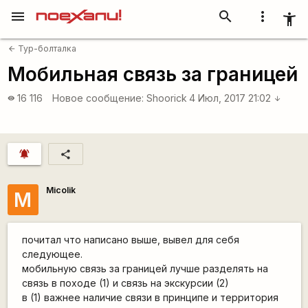
menu
search
more_vert
accessibility_new
Тур-болталка
arrow_back
Мобильная связь за границей
16 116
Новое сообщение:
Shoorick
4 Июл, 2017 21:02
visibility
arrow_downward
notifications_active
share
Micolik
M
почитал что написано выше, вывел для себя
следующее.
мобильную связь за границей лучше разделять на
связь в походе (1) и связь на экскурсии (2)
в (1) важнее наличие связи в принципе и территория