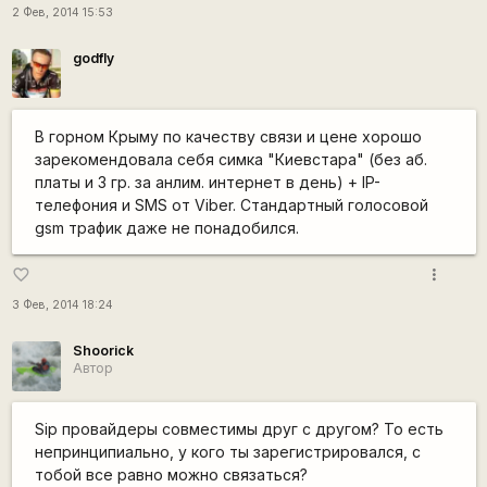
2 Фев, 2014 15:53
godfly
В горном Крыму по качеству связи и цене хорошо
зарекомендовала себя симка "Киевстара" (без аб.
платы и 3 гр. за анлим. интернет в день) + IP-
телефония и SMS от Viber. Стандартный голосовой
gsm трафик даже не понадобился.
more_vert
favorite_border
3 Фев, 2014 18:24
Shoorick
Автор
Sip провайдеры совместимы друг с другом? То есть
непринципиально, у кого ты зарегистрировался, с
тобой все равно можно связаться?