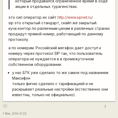
который продавался ограниченное время в ходе
акции в отдельных турагенствах.
это сип оператор их сайт
http://www.sipnet.ru/
sip это открытый стандарт, скайп же закрытый.
куча контор по различным ценам в различных странах
продадут прямой номер, работающий по данному
протоколу.
а по номерам. Российский мегафон дает доступ к
номеру через протокол SIP так, что пользователь
оператора не нуждается в в промежуточном
собственном оборудовании.
у нас БТК уже сделало то же самое под названием
Максифон
только фигню сделало с тарификацией и не
раскрывает реальные настройки (естественно они
известны, только не официально).
more_vert
favorite_border
1 Фев, 2014 21:22