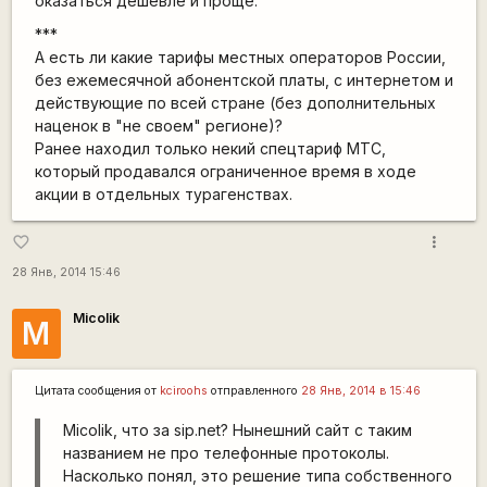
оказаться дешевле и проще.
***
А есть ли какие тарифы местных операторов России,
без ежемесячной абонентской платы, с интернетом и
действующие по всей стране (без дополнительных
наценок в "не своем" регионе)?
Ранее находил только некий спецтариф МТС,
который продавался ограниченное время в ходе
акции в отдельных турагенствах.
more_vert
favorite_border
28 Янв, 2014 15:46
Micolik
M
Цитата сообщения от
kciroohs
отправленного
28 Янв, 2014 в 15:46
Micolik, что за sip.net? Нынешний сайт с таким
названием не про телефонные протоколы.
Насколько понял, это решение типа собственного