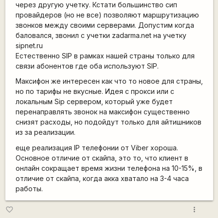
через другую учетку. Кстати большинство сип
провайдеров (но не все) позволяют маршрутизацию
звонков между своими серверами. Допустим когда
баловался, звонил с учетки zadarma.net на учетку
sipnet.ru
Естественно SIP в рамках нашей страны только для
связи абонентов где оба используют SIP.
Максифон же интересен как что то новое для страны,
но по тарифы не вкусные. Идея с прокси или с
локальным Sip сервером, который уже будет
перенаправлять звонок на максифон существенно
снизят расходы, но подойдут только для айтишников
из за реализации.
еще реализация IP телефонии от Viber хороша.
Основное отличие от скайпа, это то, что клиент в
онлайн сокращает время жизни телефона на 10-15%, в
отличие от скайпа, когда акка хватало на 3-4 часа
работы.
more_vert
favorite_border