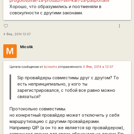
progolosuvali-za-prodazh-sim-kart-za-pasportami
Хорошо, что образумились и поотменяли в
совокупности с другими законами.
more_vert
favorite_border
4 Фев, 2014 13:07
Micolik
M
Цитата сообщения от
kciroohs
отправленного
4 Фев, 2014 в 13:07
Sip провайдеры совместимы друг с другом? То
есть непринципиально, у кого ты
зарегистрировался, с тобой все равно можно
связаться?
Протокольно совместимы.
но конкретный провайдер может отключить у себя
маршрутизацию с другими провайдерами.
Например QIP (а он то же является sip провайдером),
запрещает звонки для своих абонентов на других Sip