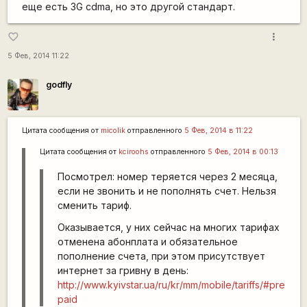
еще есть 3G cdma, но это другой стандарт.
more_vert
favorite_border
5 Фев, 2014 11:22
godfly
Цитата сообщения от
micolik
отправленного
5 Фев, 2014 в 11:22
Цитата сообщения от
kciroohs
отправленного
5 Фев, 2014 в 00:13
Посмотрел: номер теряется через 2 месяца,
если не звонить и не пополнять счет. Нельзя
сменить тариф.
Оказывается, у них сейчас на многих тарифах
отменена абонплата и обязательное
пополнение счета, при этом присутствует
интернет за гривну в день:
http://www.kyivstar.ua/ru/kr/mm/mobile/tariffs/#pre
paid