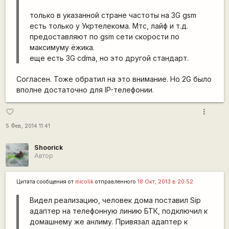
только в указанной стране частоты на 3G gsm
есть только у Укртелекома. Мтс, лайф и т.д.
предоставляют по gsm сети скорости по
максимуму ёжика.
еще есть 3G cdma, но это другой стандарт.
Согласен. Тоже обратил на это внимание. Но 2G было
вполне достаточно для IP-телефонии.
more_vert
favorite_border
5 Фев, 2014 11:41
Shoorick
Автор
Цитата сообщения от
micolik
отправленного
18 Окт, 2013 в 20:52
Видел реализацию, человек дома поставил Sip
адаптер на телефонную линию БТК, подключил к
домашнему же анлиму. Привязал адаптер к