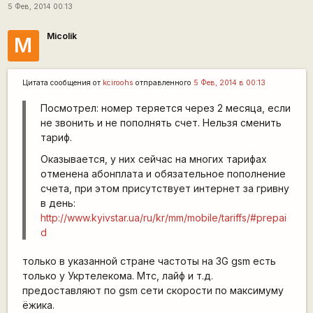
5 Фев, 2014 00:13
Micolik
M
Цитата сообщения от
kciroohs
отправленного
5 Фев, 2014 в 00:13
Посмотрел: номер теряется через 2 месяца, если
не звонить и не пополнять счет. Нельзя сменить
тариф.
Оказывается, у них сейчас на многих тарифах
отменена абонплата и обязательное пополнение
счета, при этом присутствует интернет за гривну
в день:
http://www.kyivstar.ua/ru/kr/mm/mobile/tariffs/#prepai
d
только в указанной стране частоты на 3G gsm есть
только у Укртелекома. Мтс, лайф и т.д.
предоставляют по gsm сети скорости по максимуму
ёжика.