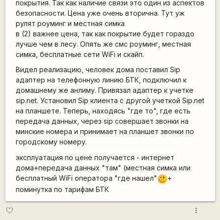
покрытия. Так как наличие связи это один из аспектов
безопасности. Цена уже очень вторична. Тут уж
рулят роуминг и местная симка
в (2) важнее цена, так как покрытие будет гораздо
лучше чем в лесу. Опять же смс роуминг, местная
симка, бесплатные сети WiFi и скайп.
Видел реализацию, человек дома поставил Sip
адаптер на телефонную линию БТК, подключил к
домашнему же анлиму. Привязал адаптер к учетке
sip.net. Установил Sip клиента с другой учеткой Sip.net
на планшете. Теперь, находясь "где то", где есть
передача данных, через sip совершает звонки на
минские номера и принимает на планшет звонки по
городскому номеру.
эксплуатация по цене получается - интернет
дома+передача данных "там" (местная симка или
бесплатный WiFi оператора "где нашел"
+
;)
поминутка по тарифам БТК
more_vert
favorite_border