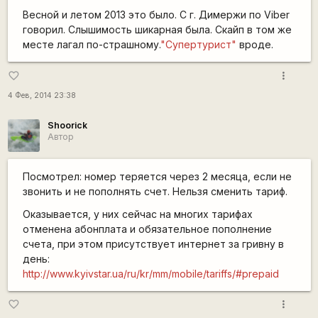
Весной и летом 2013 это было. С г. Димержи по Viber
говорил. Слышимость шикарная была. Скайп в том же
месте лагал по-страшному.
"Супертурист"
вроде.
more_vert
favorite_border
4 Фев, 2014 23:38
Shoorick
Автор
Посмотрел: номер теряется через 2 месяца, если не
звонить и не пополнять счет. Нельзя сменить тариф.
Оказывается, у них сейчас на многих тарифах
отменена абонплата и обязательное пополнение
счета, при этом присутствует интернет за гривну в
день:
http://www.kyivstar.ua/ru/kr/mm/mobile/tariffs/#prepaid
more_vert
favorite_border