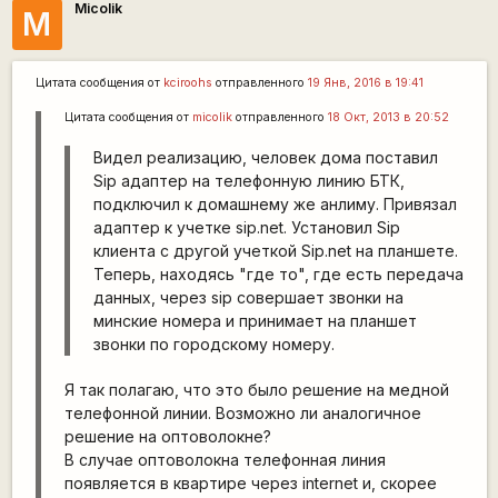
Micolik
M
Цитата сообщения от
kciroohs
отправленного
19 Янв, 2016 в 19:41
Цитата сообщения от
micolik
отправленного
18 Окт, 2013 в 20:52
Видел реализацию, человек дома поставил
Sip адаптер на телефонную линию БТК,
подключил к домашнему же анлиму. Привязал
адаптер к учетке sip.net. Установил Sip
клиента с другой учеткой Sip.net на планшете.
Теперь, находясь "где то", где есть передача
данных, через sip совершает звонки на
минские номера и принимает на планшет
звонки по городскому номеру.
Я так полагаю, что это было решение на медной
телефонной линии. Возможно ли аналогичное
решение на оптоволокне?
В случае оптоволокна телефонная линия
появляется в квартире через internet и, скорее