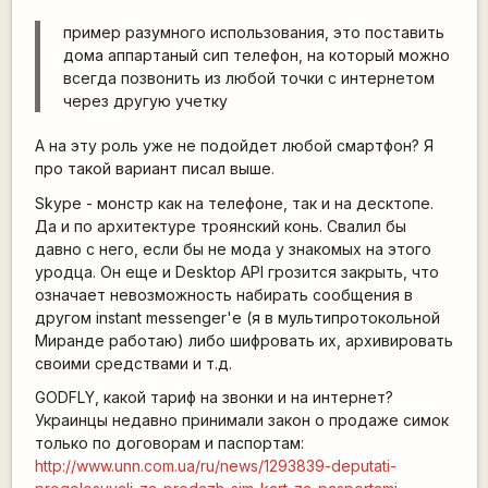
пример разумного использования, это поставить
дома аппартаный сип телефон, на который можно
всегда позвонить из любой точки с интернетом
через другую учетку
А на эту роль уже не подойдет любой смартфон? Я
про такой вариант писал выше.
Skype - монстр как на телефоне, так и на десктопе.
Да и по архитектуре троянский конь. Свалил бы
давно с него, если бы не мода у знакомых на этого
уродца. Он еще и Desktop API грозится закрыть, что
означает невозможность набирать сообщения в
другом instant messenger'е (я в мультипротокольной
Миранде работаю) либо шифровать их, архивировать
своими средствами и т.д.
GODFLY, какой тариф на звонки и на интернет?
Украинцы недавно принимали закон о продаже симок
только по договорам и паспортам:
http://www.unn.com.ua/ru/news/1293839-deputati-