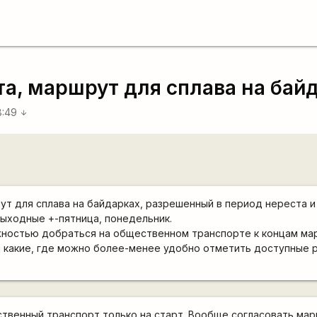
а, маршрут для сплава на бай
8:49
arrow_downward
 для сплава на байдарках, разрешенный в период нереста и 
ыходные +-пятница, понедельник.
ностью добраться на общественном транспорте к концам мар
ы какие, где можно более-менее удобно отметить доступные р
ственный транспорт только на старт. Вообще согласовать мар