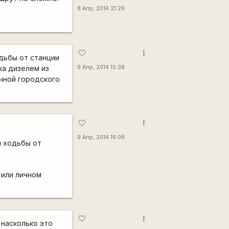
8 Апр, 2014 21:29
more_vert
favorite_border
одьбы от станции
ка дизелем из
9 Апр, 2014 15:38
ечной городского
more_vert
favorite_border
9 Апр, 2014 16:08
ин ходьбы от
 или личном
more_vert
favorite_border
 насколько это