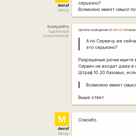
серьезно?
dwnsf
Возможно имеет смысл поп
Автор
KostyanPro
Цитата сообщения от
dwnsf
отправ
Удалённый
пользователь
А по Сервечу же сейча
это серьезно?
Разрешеные речки ишите 
Сервеч не входит даже в
Штраф 10..20 базовых, есл
Возможно имеет смысл
Выше ответ.
М
Спасибо
dwnsf
Автор