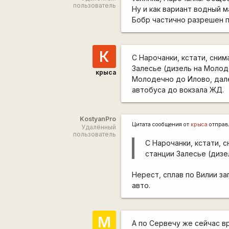
пользователь
Ну и как вариант водный м
Бобр частично разрешен п
К
С Нарочанки, кстати, сним
Залесье (дизель на Молод
крыса
Молодечно до Илово, дале
автобуса до вокзала ЖД.
KostyanPro
Цитата сообщения от
крыса
отправ
Удалённый
пользователь
С Нарочанки, кстати, с
станции Залесье (дизе
Нерест, сплав по Вилии за
авто.
М
А по Сервечу же сейчас в