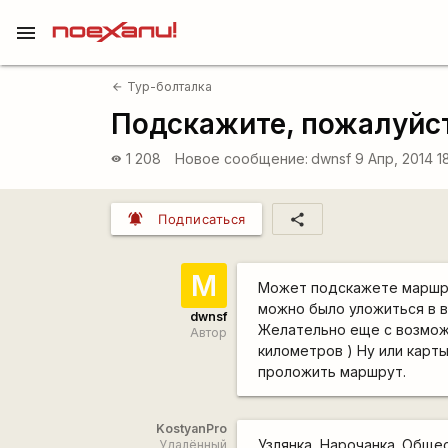
menu
Тур-болталка
arrow_back
Подскажите, пожалуйст
1 208
Новое сообщение:
dwnsf
9 Апр, 2014 1
visibility
notifications_active
share
Подписаться
М
Может подскажете маршрут
можно было уложиться в в
dwnsf
Желательно еще с возмож
Автор
километров ) Ну или карт
проложить маршрут.
KostyanPro
Узлянка, Нарочанка. Обще
Удалённый