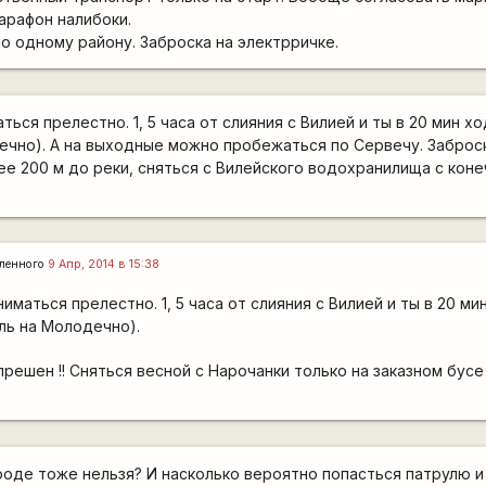
арафон налибоки.
о одному району. Заброска на электрричке.
аться прелестно. 1, 5 часа от слияния с Вилией и ты в 20 мин х
ечно). А на выходные можно пробежаться по Сервечу. Заброс
е 200 м до реки, сняться с Вилейского водохранилища с кон
ленного
9 Апр, 2014 в 15:38
ниматься прелестно. 1, 5 часа от слияния с Вилией и ты в 20 м
ль на Молодечно).
прешен !! Сняться весной с Нарочанки только на заказном бусе
роде тоже нельзя? И насколько вероятно попасться патрулю и