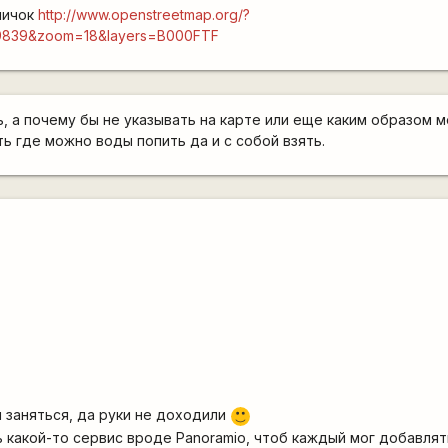
ничок
http://www.openstreetmap.org/?
09839&zoom=18&layers=B000FTF
, а почему бы не указывать на карте или еще каким образом м
ь где можно воды попить да и с собой взять.
 заняться, да руки не доходили
:)
 какой-то сервис вроде Panoramio, чтоб каждый мог добавлят