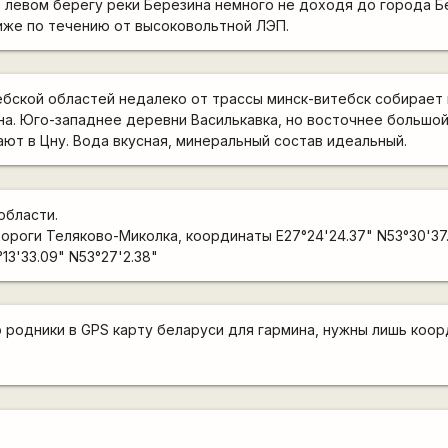
 левом берегу реки Березина немного не доходя до города Б
иже по течению от высоковольтной ЛЭП.
ебской областей недалеко от трассы минск-витебск собирает
на. Юго-западнее деревни Василькавка, но восточнее большо
ают в Цну. Вода вкусная, минеральный состав идеальный.
области.
 дороги Теляково-Миколка, координаты E27°24'24.37" N53°30'37.
°13'33.09" N53°27'2.38"
родники в GPS карту беларуси для гармина, нужны лишь коо