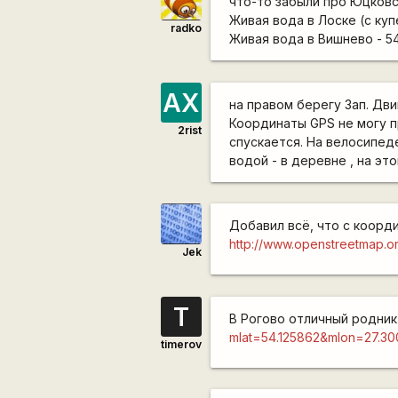
что-то забыли про Юцковск
Живая вода в Лоске (с куп
radko
Живая вода в Вишнево - 54
АХ
на правом берегу Зап. Дви
Координаты GPS не могу п
2rist
спускается. На велосипед
водой - в деревне , на эт
Добавил всё, что с коорди
http://www.openstreetmap.
Jek
T
В Рогово отличный родник
mlat=54.125862&mlon=27.
timerov