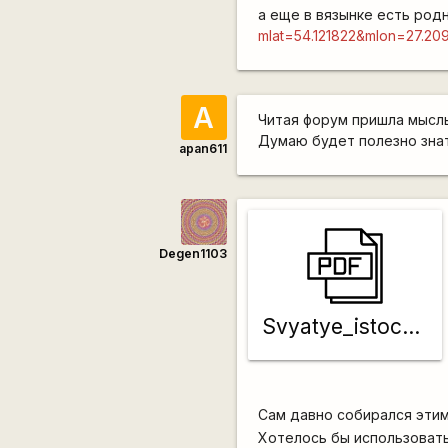
а еще в вязынке есть род
mlat=54.121822&mlon=27.2
A
Читая форум пришла мысль
Думаю будет полезно знат
apan611
Degen1103
Svyatye_istochniki_Belarusi
Сам давно собирался этим
Хотелось бы использовать