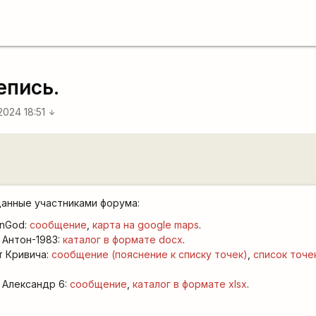
епись.
 2024 18:51
arrow_downward
данные участниками форума:
UnGod:
сообщение
,
карта на google maps
.
 Антон-1983:
каталог в формате docx
.
т Кривича:
сообщение (пояснение к списку точек)
,
список точе
 Александр 6:
сообщение
,
каталог в формате xlsx
.