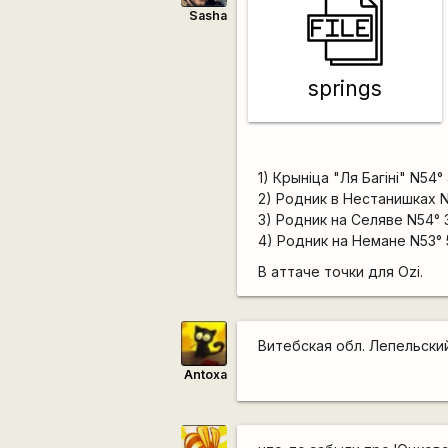
Sasha
springs
1) Крынiца "Ля Багiнi" N54°
2) Родник в Нестанишках N5
3) Родник на Селяве N54° 
4) Родник на Немане N53° 5
В аттаче точки для Ozi.
Витебская обл. Лепельский
Antoxa