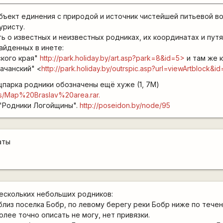
бъект единения с природой и источник чистейшей питьевой во
уристу.
 о известных и неизвестных родниках, их координатах и пут
айденных в инете:
ского края"
http://park.holiday.by/art.asp?park=8&id=5>
и там же 
ачанский" <
http://park.holiday.by/outrspic.asp?url=viewArtblock
цпарка родники обозначены ещё хуже (1, 7М)
ds/Map%20Braslav%20area.rar.
 "Родники Логойщины".
http://poseidon.by/node/95
аты
ескольких небольших родников:
близ поселка Бобр, по левому берегу реки Бобр ниже по тече
олее точно описать не могу, нет привязки.