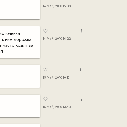
14 Май, 2010 15:38
more_vert
favorite_border
источника.
, к ним дорожка
14 Май, 2010 16:22
е часто ходят за
я.
more_vert
favorite_border
15 Май, 2010 10:17
more_vert
favorite_border
15 Май, 2010 13:43