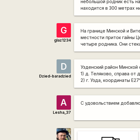
небольшой родник есть на
находится в 300 метрах н
G
На границе Минской и Вит
местности приток гайны Ц
glaz1234
четыре родника. Они стек
D
Узденский район Минской 
1) д. Теляково, справа от
Dzied-baradzied
2) г. Узда, координаты E27
А
С удовольствием добавлю 
Lesha_37