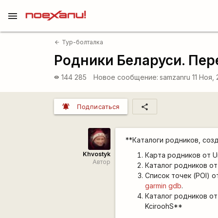
menu
Тур-болталка
arrow_back
Родники Беларуси. Пер
144 285
Новое сообщение:
samzanru
11 Ноя,
visibility
notifications_active
share
Подписаться
**Каталоги родников, соз
Khvostyk
Карта родников от 
Автор
Каталог родников от
Список точек (POI) о
garmin gdb
.
Каталог родников от
KciroohS**