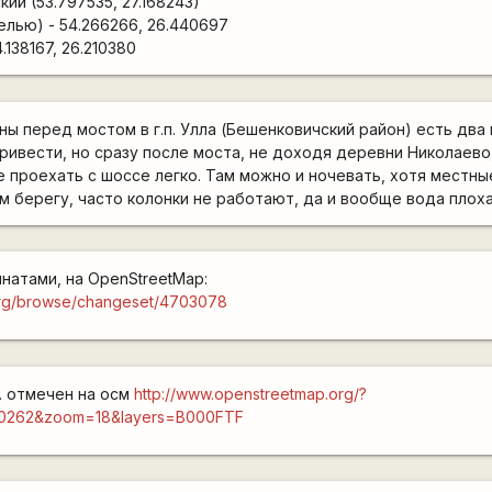
ий (53.797535, 27.168243)
елью) - 54.266266, 26.440697
.138167, 26.210380
ны перед мостом в г.п. Улла (Бешенковичский район) есть два 
ривести, но сразу после моста, не доходя деревни Николаево
е проехать с шоссе легко. Там можно и ночевать, хотя местны
ом берегу, часто колонки не работают, да и вообще вода плоха
натами, на OpenStreetMap:
org/browse/changeset/4703078
. отмечен на осм
http://www.openstreetmap.org/?
300262&zoom=18&layers=B000FTF