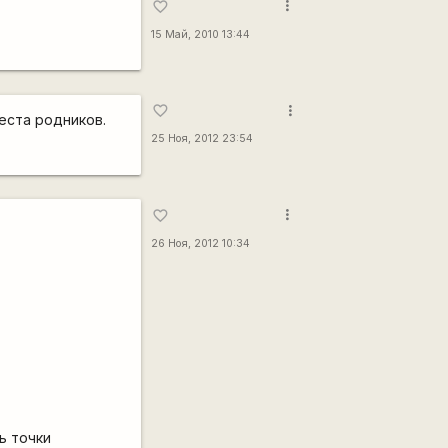
more_vert
favorite_border
15 Май, 2010 13:44
more_vert
favorite_border
еста родников.
25 Ноя, 2012 23:54
more_vert
favorite_border
26 Ноя, 2012 10:34
ь точки