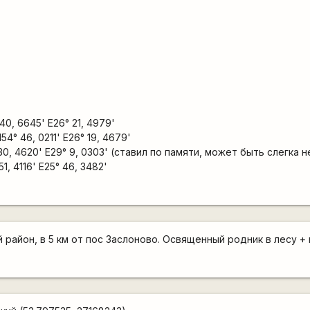
 40, 6645' E26° 21, 4979'
4° 46, 0211' E26° 19, 4679'
30, 4620' E29° 9, 0303' (ставил по памяти, может быть слегка 
1, 4116' E25° 46, 3482'
 район, в 5 км от пос Заслоново. Освященный родник в лесу +