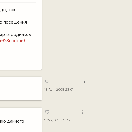
ды, так
ях посещения.
карта родников
&id=62&node=0
more_vert
favorite_border
18 Авг, 2008 23:01
more_vert
favorite_border
нию данного
1 Сен, 2008 13:17