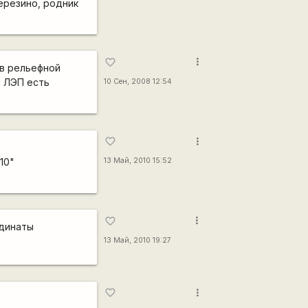
ерезино, родник
more_vert
favorite_border
 в рельефной
й ЛЭП есть
10 Сен, 2008 12:54
more_vert
favorite_border
10"
13 Май, 2010 15:52
more_vert
favorite_border
рдинаты
13 Май, 2010 19:27
more_vert
favorite_border