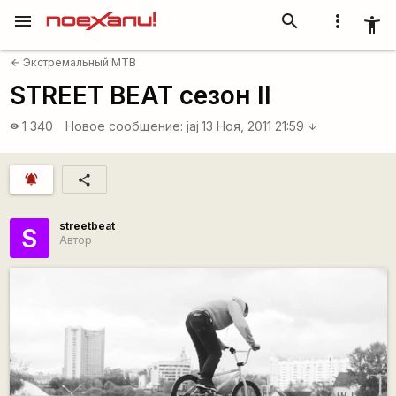
menu
search
more_vert
accessibility_new
Экстремальный MTB
arrow_back
STREET BEAT сезон II
1 340
Новое сообщение:
jaj
13 Ноя, 2011 21:59
visibility
arrow_downward
notifications_active
share
streetbeat
S
Автор