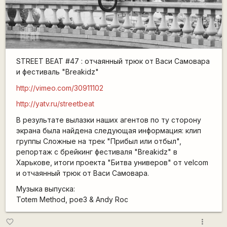
STREET BEAT #47 : отчаянный трюк от Васи Самовара
и фестиваль "Breakidz"
http://vimeo.com/30911102
http://yatv.ru/streetbeat
В результате вылазки наших агентов по ту сторону
экрана была найдена следующая информация: клип
группы Сложные на трек "Прибыл или отбыл",
репортаж с брейкинг фестиваля "Breakidz" в
Харькове, итоги проекта "Битва универов" от velcom
и отчаянный трюк от Васи Самовара.
Музыка выпуска:
Totem Method, poe3 & Andy Roc
more_vert
favorite_border