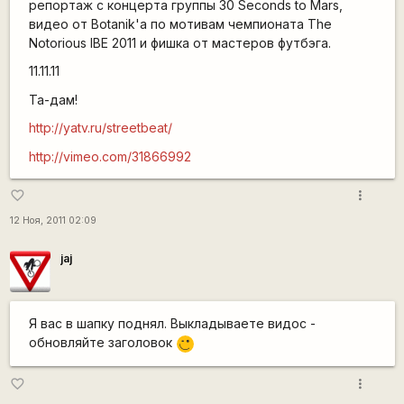
репортаж с концерта группы 30 Seconds to Mars,
видео от Botanik'а по мотивам чемпионата The
Notorious IBE 2011 и фишка от мастеров футбэга.
11.11.11
Та-дам!
http://yatv.ru/streetbeat/
http://vimeo.com/31866992
more_vert
favorite_border
12 Ноя, 2011 02:09
jaj
Я вас в шапку поднял. Выкладываете видос -
обновляйте заголовок
,-)
more_vert
favorite_border