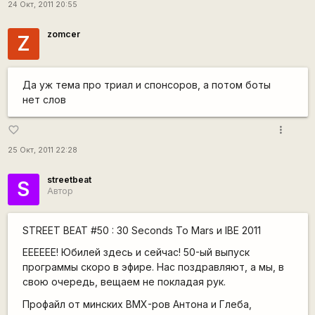
24 Окт, 2011 20:55
zomcer
Z
Да уж тема про триал и спонсоров, а потом боты
нет слов
more_vert
favorite_border
25 Окт, 2011 22:28
streetbeat
S
Автор
STREET BEAT #50 : 30 Seconds To Mars и IBE 2011
ЕЕЕЕЕЕ! Юбилей здесь и сейчас! 50-ый выпуск
программы скоро в эфире. Нас поздравляют, а мы, в
свою очередь, вещаем не покладая рук.
Профайл от минских BMX-ров Антона и Глеба,