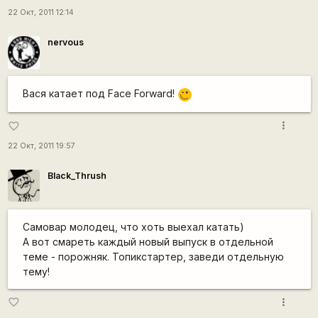
22 Окт, 2011 12:14
nervous
Вася катает под Face Forward!
,-)
more_vert
favorite_border
22 Окт, 2011 19:57
Black_Thrush
Самовар молодец, что хоть выехал катать)
А вот смареть каждый новый выпуск в отдельной
теме - порожняк. Топикстартер, заведи отдельную
тему!
more_vert
favorite_border