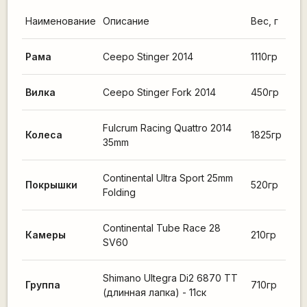
Наименование
Описание
Вес, г
Рама
Ceepo Stinger 2014
1110гр
Вилка
Ceepo Stinger Fork 2014
450гр
Fulcrum Racing Quattro 2014
Колеса
1825гр
35mm
Continental Ultra Sport 25mm
Покрышки
520гр
Folding
Continental Tube Race 28
Камеры
210гр
SV60
Shimano Ultegra Di2 6870 TT
Группа
710гр
(длинная лапка) - 11ск