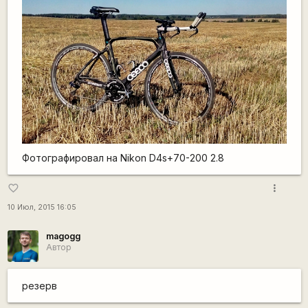
Фотографировал на Nikon D4s+70-200 2.8
more_vert
favorite_border
10 Июл, 2015 16:05
magogg
Автор
резерв