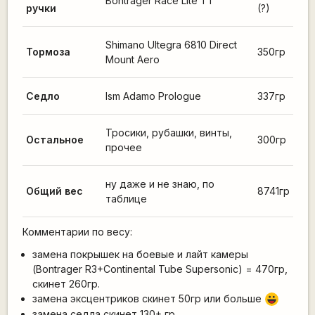
Bontrager Race Lite TT
ручки
(?)
Shimano Ultegra 6810 Direct
Тормоза
350гр
Mount Aero
Седло
Ism Adamo Prologue
337гр
Тросики, рубашки, винты,
Остальное
300гр
прочее
ну даже и не знаю, по
Общий вес
8741гр
таблице
Комментарии по весу:
замена покрышек на боевые и лайт камеры
(Bontrager R3+Continental Tube Supersonic) = 470гр,
скинет 260гр.
замена эксцентриков скинет 50гр или больше
|-))
замена седла скинет 130+ гр