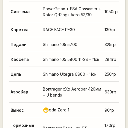
Power2max + FSA Gossamer +
Система
1050гр
Rotor Q-Rings Aero 53/39
Каретка
RACE FACE PF30
130гр
Педали
Shimano 105 5700
325гр
Кассета
Shimano 105 5800 11-28 - 11ск
284гр
Цепь
Shimano Ultegra 6800 - 11ск
250гр
Bontrager xXx Aerobar 420мм
Аэробар
630гр
+ J bends
eda Zero 1
Вынос
90гр
;D
Тормозные
170гр