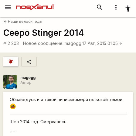
menu
search
more_vert
accessibility_new
Наши велосипеды
arrow_back
Ceepo Stinger 2014
2 203
Новое сообщение:
magogg
17 Авг, 2015 01:05
visibility
arrow_downward
notifications_active
share
magogg
Автор
Обзаведусь и я такой пиписькомерятельской темой
|-))
Шел 2014 год. Смеркалось.
==