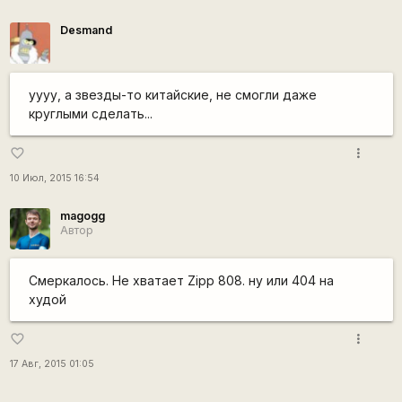
Desmand
уууу, а звезды-то китайские, не смогли даже
круглыми сделать...
more_vert
favorite_border
10 Июл, 2015 16:54
magogg
Автор
Смеркалось. Не хватает Zipp 808. ну или 404 на
худой
more_vert
favorite_border
17 Авг, 2015 01:05