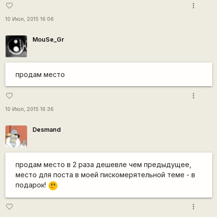
more_vert
favorite_border
10 Июл, 2015 16:06
MouSe_Gr
продам место
more_vert
favorite_border
10 Июл, 2015 16:36
Desmand
продам место в 2 раза дешевле чем предыдущее,
место для поста в моей пискомерятельной теме - в
\m
подарок!
/
more_vert
favorite_border