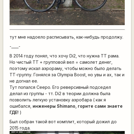
тут мне надоело расписывать, как-нибудь продолжу.
-____-
В 2014 году понял, что хочу Di2, что нужна ТТ рама.
Но чистый ТТ + групповой вел = самолет денег,
поэтому искал аэрораму, чтобы можно было делать
ТТ-группу. Гонялся за Olympia Boost, но увы и ах, так и
не догнал ее.
Тут попался Ceepo. Его реверсивный подседел
делал из группы - тт. Di2 в теории должна была
позволить легкую установку аэробара ( как я
ошибался,
инженеры Shimano, горите сами знаете
ГДЕ!
)
Был собран такой вот комплит, который дожил до
2015 года.