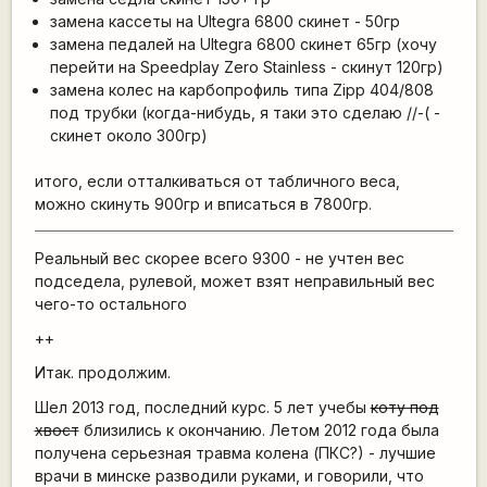
замена кассеты на Ultegra 6800 скинет - 50гр
замена педалей на Ultegra 6800 скинет 65гр (хочу
перейти на Speedplay Zero Stainless - скинут 120гр)
замена колес на карбопрофиль типа Zipp 404/808
под трубки (когда-нибудь, я таки это сделаю //-( -
скинет около 300гр)
итого, если отталкиваться от табличного веса,
можно скинуть 900гр и вписаться в 7800гр.
Реальный вес скорее всего 9300 - не учтен вес
подседела, рулевой, может взят неправильный вес
чего-то остального
++
Итак. продолжим.
Шел 2013 год, последний курс. 5 лет учебы
коту под
хвост
близились к окончанию. Летом 2012 года была
получена серьезная травма колена (ПКС?) - лучшие
врачи в минске разводили руками, и говорили, что