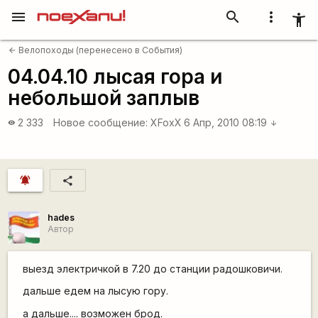
menu
search
more_vert
accessibility_new
Велопоходы (перенесено в События)
arrow_back
04.04.10 лысая гора и
небольшой заплыв
2 333
Новое сообщение:
XFoxX
6 Апр, 2010 08:19
visibility
arrow_downward
notifications_active
share
hades
Автор
выезд электричкой в 7.20 до станции радошковичи.
дальше едем на лысую гору.
а дальше.... возможен брод.