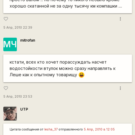
хорошо скатанной не за одну тысячу км компашки ....
more_vert
favorite_border
5 Апр, 2010 22:39
mitrofan
МЧ
кстати, всех кто хочет порассуждать насчет
водостойкости втулок можно сразу направлять к
Леше как к опытному товарищу
|-))
more_vert
favorite_border
5 Апр, 2010 23:53
UTP
Цитата сообщения от
lesha_37
отправленного
5 Апр, 2010 в 12:05