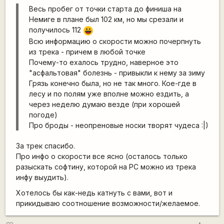
Весь пробег от точки старта до финиша на
Немиге в плане был 102 км, но мы срезали и
получилось 112
|-))
Всю информацию о скорости можно почерпнуть
из трека - причем в любой точке
Почему-то ехалось трудно, наверное это
"асфальтовая" болезнь - привыкли к нему за зиму
Грязь конечно была, но не так много. Кое-где в
лесу и по полям уже вполне можно ездить, а
через неделю думаю везде (при хорошей
погоде)
Про броды - неопреновые носки творят чудеса :|)
За трек спасибо.
Про инфо о скорости все ясно (осталось только
разыскать софтину, которой на PC можно из трека
инфу выудить).
Хотелось бы как-недь катнуть с вами, вот и
прикидываю соотношение возможности/желаемое.