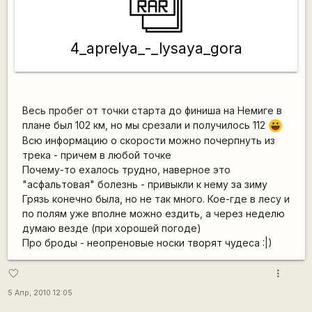
4_aprelya_-_lysaya_gora
Весь пробег от точки старта до финиша на Немиге в
плане был 102 км, но мы срезали и получилось 112
|-))
Всю информацию о скорости можно почерпнуть из
трека - причем в любой точке
Почему-то ехалось трудно, наверное это
"асфальтовая" болезнь - привыкли к нему за зиму
Грязь конечно была, но не так много. Кое-где в лесу и
по полям уже вполне можно ездить, а через неделю
думаю везде (при хорошей погоде)
Про броды - неопреновые носки творят чудеса :|)
more_vert
favorite_border
5 Апр, 2010 12:05