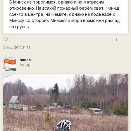
В Минск не торопимся, однако и не матрасим
откровенно. На всякий пожарный берём свет. Финиш
где-то в центре, на Немиге, однако на подъезде к
Минску со стороны Минского моря возможен распад
на группы.
more_vert
favorite_border
3 Апр, 2010 21:49
hades
Автор