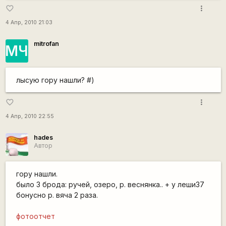
more_vert
favorite_border
4 Апр, 2010 21:03
mitrofan
МЧ
лысую гору нашли? #)
more_vert
favorite_border
4 Апр, 2010 22:55
hades
Автор
гору нашли.
было 3 брода: ручей, озеро, р. веснянка.. + у леши37
бонусно р. вяча 2 раза.
фотоотчет