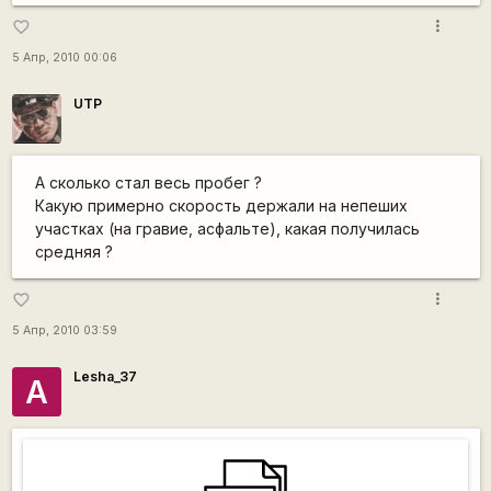
more_vert
favorite_border
5 Апр, 2010 00:06
UTP
А сколько стал весь пробег ?
Какую примерно скорость держали на непеших
участках (на гравие, асфальте), какая получилась
средняя ?
more_vert
favorite_border
5 Апр, 2010 03:59
Lesha_37
А