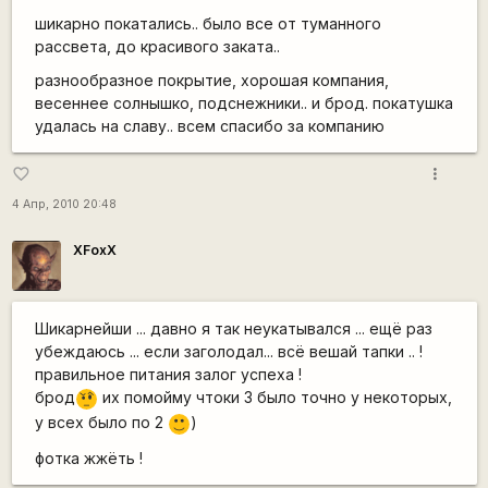
шикарно покатались.. было все от туманного
рассвета, до красивого заката..
разнообразное покрытие, хорошая компания,
весеннее солнышко, подснежники.. и брод. покатушка
удалась на славу.. всем спасибо за компанию
more_vert
favorite_border
4 Апр, 2010 20:48
XFoxX
Шикарнейши ... давно я так неукатывался ... ещё раз
убеждаюсь ... если заголодал... всё вешай тапки .. !
правильное питания залог успеха !
брод
их помойму чтоки 3 было точно у некоторых,
???
у всех было по 2
)
:)
фотка жжёть !