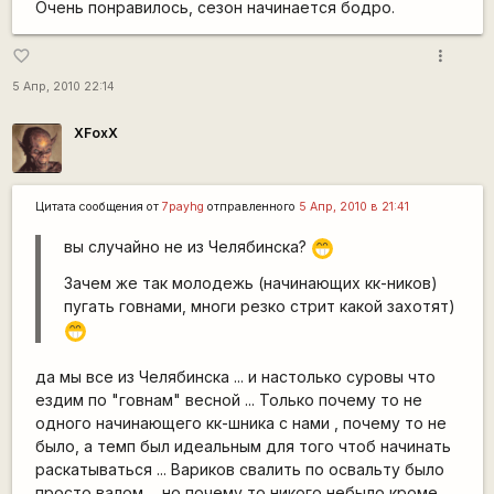
Очень понравилось, сезон начинается бодро.
more_vert
favorite_border
5 Апр, 2010 22:14
XFoxX
Цитата сообщения от
7payhg
отправленного
5 Апр, 2010 в 21:41
вы случайно не из Челябинска?
;D
Зачем же так молодежь (начинающих кк-ников)
пугать говнами, многи резко стрит какой захотят)
;D
да мы все из Челябинска ... и настолько суровы что
ездим по "говнам" весной ... Только почему то не
одного начинающего кк-шника с нами , почему то не
было, а темп был идеальным для того чтоб начинать
раскатываться ... Вариков свалить по освальту было
просто валом ... но почему то никого небыло кроме