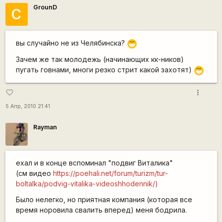
GrounD
С
вы случайно не из Челябинска?
;D
Зачем же так молодежь (начинающих кк-ников)
пугать говнами, многи резко стрит какой захотят)
;D
more_vert
favorite_border
5 Апр, 2010 21:41
Rаyman
ехал и в конце вспоминал "подвиг Виталика"
(см видео
https://poehali.net/forum/turizm/tur-
boltalka/podvig-vitalika-videoshhodennik/)
Было нелегко, но приятная компания (которая все
время норовила свалить вперед) меня бодрила.