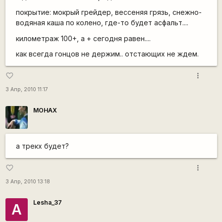
покрытие: мокрый грейдер, вессеняя грязь, снежно-
водяная каша по колено, где-то будет асфальт....
километраж 100+, а + сегодня равен....
как всегда гонцов не держим.. отстающих не ждем.
more_vert
favorite_border
3 Апр, 2010 11:17
MOHAX
а трекх будет?
more_vert
favorite_border
3 Апр, 2010 13:18
Lesha_37
А