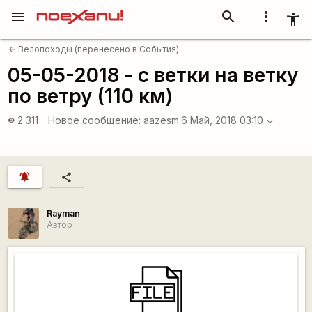
menu
search
more_vert
accessibility_new
Велопоходы (перенесено в События)
arrow_back
05-05-2018 - с ветки на ветку
по ветру (110 км)
2 311
Новое сообщение:
aazesm
6 Май, 2018 03:10
visibility
arrow_downward
notifications_active
share
Rаyman
Автор