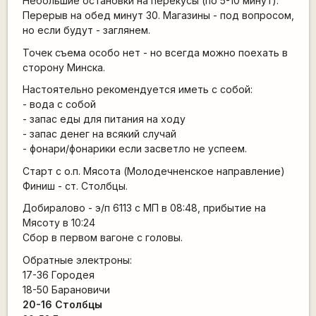
Небольшие остановки на перекусы (по 5-10 минут).
Перерыв на обед минут 30. Магазины - под вопросом,
но если будут - заглянем.
Точек съема особо нет - но всегда можно поехать в
сторону Минска.
Настоятельно рекомендуется иметь с собой:
- вода с собой
- запас еды для питания на ходу
- запас денег на всякий случай
- фонари/фонарики если засветло не успеем.
Старт с о.п. Мясота (Молодечненское направление)
Финиш - ст. Столбцы.
Добиралово - э/п 6113 с МП в 08:48, прибытие на
Мясоту в 10:24
Сбор в первом вагоне с головы.
Обратные электроны:
17-36 Городея
18-50 Барановичи
20-16 Столбцы