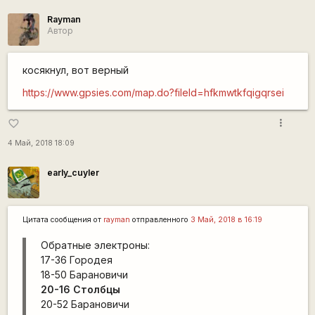
Rаyman
Автор
косякнул, вот верный
https://www.gpsies.com/map.do?fileId=hfkmwtkfqigqrsei
more_vert
favorite_border
4 Май, 2018 18:09
early_cuyler
Цитата сообщения от
rаyman
отправленного
3 Май, 2018 в 16:19
Обратные электроны:
17-36 Городея
18-50 Барановичи
20-16 Столбцы
20-52 Барановичи