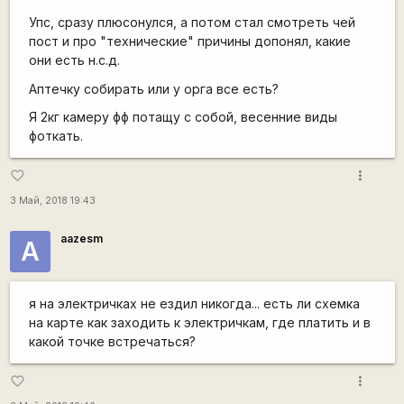
Упс, сразу плюсонулся, а потом стал смотреть чей
пост и про "технические" причины допонял, какие
они есть н.с.д.
Аптечку собирать или у орга все есть?
Я 2кг камеру фф потащу с собой, весенние виды
фоткать.
more_vert
favorite_border
3 Май, 2018 19:43
aazesm
А
я на электричках не ездил никогда... есть ли схемка
на карте как заходить к электричкам, где платить и в
какой точке встречаться?
more_vert
favorite_border