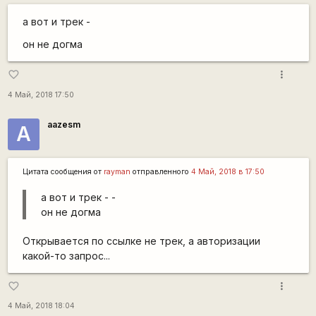
а вот и трек -
он не догма
more_vert
favorite_border
4 Май, 2018 17:50
aazesm
А
Цитата сообщения от
rаyman
отправленного
4 Май, 2018 в 17:50
а вот и трек - -
он не догма
Открывается по ссылке не трек, а авторизации
какой-то запрос...
more_vert
favorite_border
4 Май, 2018 18:04