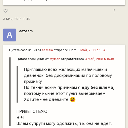
more_vert
favorite_border
3 Май, 2018 19:40
aazesm
А
Цитата сообщения от
aazesm
отправленного
3 Май, 2018 в 19:40
Цитата сообщения от
rаyman
отправленного
3 Май, 2018 в 16:19
Приглашаю всех желающих мальчишек и
девченок, без дискриминации по половому
признаку
По техническим причинам
я еду без шлема
,
поэтому нынче этот пункт вычеркиваем.
Хотите - не одевайте
|-))
ПРИВЕТСТВУЮ
Я +1
Шлем супруги могу одолжить, т.к. она не едет.