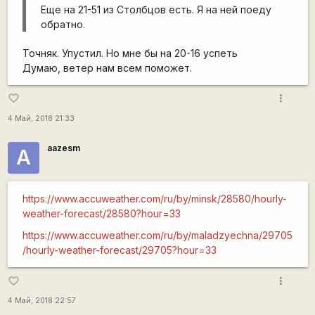
Еще на 21-51 из Столбцов есть. Я на ней поеду
обратно.
Точняк. Упустил. Но мне бы на 20-16 успеть
Думаю, ветер нам всем поможет.
more_vert
favorite_border
4 Май, 2018 21:33
aazesm
А
https://www.accuweather.com/ru/by/minsk/28580/hourly-
weather-forecast/28580?hour=33
https://www.accuweather.com/ru/by/maladzyechna/29705
/hourly-weather-forecast/29705?hour=33
more_vert
favorite_border
4 Май, 2018 22:57