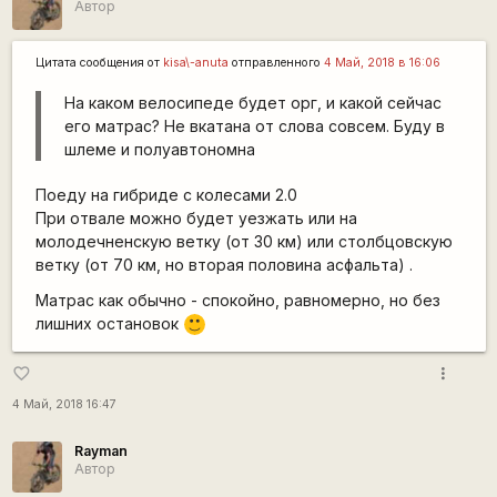
Автор
Цитата сообщения от
kisa\-anuta
отправленного
4 Май, 2018 в 16:06
На каком велосипеде будет орг, и какой сейчас
его матрас? Не вкатана от слова совсем. Буду в
шлеме и полуавтономна
Поеду на гибриде с колесами 2.0
При отвале можно будет уезжать или на
молодечненскую ветку (от 30 км) или столбцовскую
ветку (от 70 км, но вторая половина асфальта) .
Матрас как обычно - спокойно, равномерно, но без
лишних остановок
:)
more_vert
favorite_border
4 Май, 2018 16:47
Rаyman
Автор