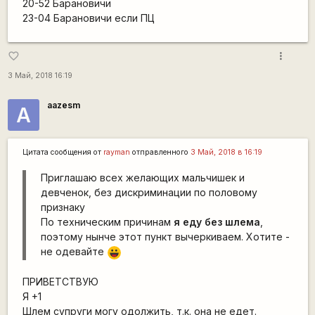
20-52 Барановичи
23-04 Барановичи если ПЦ
more_vert
favorite_border
3 Май, 2018 16:19
aazesm
А
Цитата сообщения от
rаyman
отправленного
3 Май, 2018 в 16:19
Приглашаю всех желающих мальчишек и
девченок, без дискриминации по половому
признаку
По техническим причинам
я еду без шлема
,
поэтому нынче этот пункт вычеркиваем. Хотите -
не одевайте
|-))
ПРИВЕТСТВУЮ
Я +1
Шлем супруги могу одолжить, т.к. она не едет.