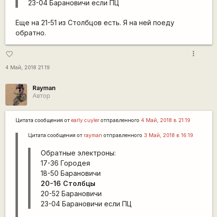
23-04 Барановичи если ПЦ
Еще на 21-51 из Столбцов есть. Я на ней поеду
обратно.
more_vert
favorite_border
4 Май, 2018 21:19
Rаyman
Автор
Цитата сообщения от
early cuyler
отправленного
4 Май, 2018 в 21:19
Цитата сообщения от
rаyman
отправленного
3 Май, 2018 в 16:19
Обратные электроны:
17-36 Городея
18-50 Барановичи
20-16 Столбцы
20-52 Барановичи
23-04 Барановичи если ПЦ