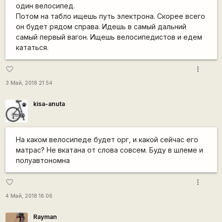
один велосипед.
Потом на табло ищешь путь электрона. Скорее всего
он будет рядом справа. Идешь в самый дальний
самый первый вагон. Ищешь велосипедистов и едем
кататься.
more_vert
favorite_border
3 Май, 2018 21:54
kisa-anuta
На каком велосипеде будет орг, и какой сейчас его
матрас? Не вкатана от слова совсем. Буду в шлеме и
полуавтономна
more_vert
favorite_border
4 Май, 2018 16:06
Rаyman