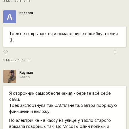
3 Май, 2018 19:46
aazesm
А
Трек не открывается и османд пишет ошибку чтения
(((
more_vert
favorite_border
3 Май, 2018 19:58
Rаyman
Автор
Я сторонник самообеспечения - берите всё себе
сами.
Трек экспортнула так САСпланета. Завтра прорисую
финишный и выложу.
По электричке - в кассу на улице у табло старого
вокзала говоришь так: До Мясоты один полный и