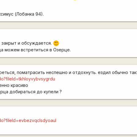
симус (Лобанка 94).
 закрыт и обсуждается.
:)
а можем встретиться в Озерце.
еться, поматрасить неспешно и отдохнуть. ездил обычно так
do?fileId=tkhloyvybvsygrdu
бенно красиво
ерца добираться до купели ?
do?fileId=evbezvqclsdyoaul