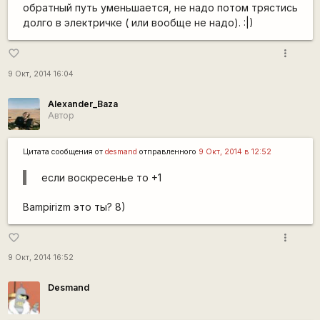
обратный путь уменьшается, не надо потом трястись
долго в электричке ( или вообще не надо). :|)
more_vert
favorite_border
9 Окт, 2014 16:04
Alexander_Baza
Автор
Цитата сообщения от
desmand
отправленного
9 Окт, 2014 в 12:52
если воскресенье то +1
Bampirizm это ты? 8)
more_vert
favorite_border
9 Окт, 2014 16:52
Desmand