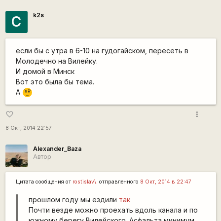
k2s
С
если бы с утра в 6-10 на гудогайском, пересеть в
Молодечно на Вилейку.
И домой в Минск
Вот это была бы тема.
А
???
more_vert
favorite_border
8 Окт, 2014 22:57
Alexander_Baza
Автор
Цитата сообщения от
rostislav\.
отправленного
8 Окт, 2014 в 22:47
прошлом году мы ездили
так
Почти везде можно проехать вдоль канала и по
южному берегу Вилейского. Асфальта минимум.