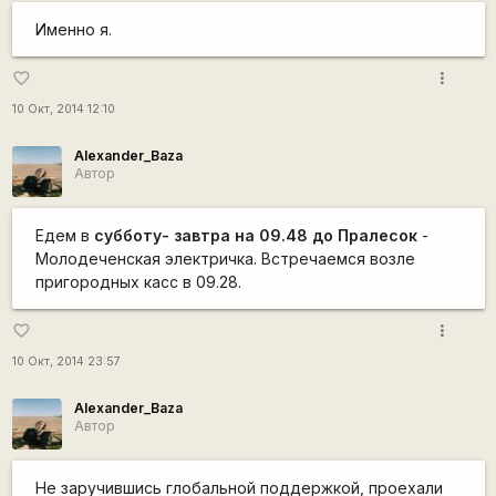
Именно я.
more_vert
favorite_border
10 Окт, 2014 12:10
Alexander_Baza
Автор
Едем в
субботу- завтра на 09.48 до Пралесок
-
Молодеченская электричка. Встречаемся возле
пригородных касс в 09.28.
more_vert
favorite_border
10 Окт, 2014 23:57
Alexander_Baza
Автор
Не заручившись глобальной поддержкой, проехали