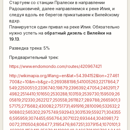
Стартуем со станции Пралески в направлении
Радошковичей, далее направляемся к реке Илия, и
следуя вдоль ее берегов прикатываем к Вилейскому
вдхр.
Планируется один привал на реке Илия. Обязательно
нужно успеть на
обратный дизель с Вилейки на
19.13
.
Разведка трека: 5%
Предварительный трек:
https://www.endomondo.com/routes/420967421
http://wikimapia.org/#lang=en&lat=54.394152&lon=27.461
700&z=10&m=b&gz=0;269388198;541005263;2217864;7
549;2250051;0;2336740;19879;2396392;47054;2462911;7
4982;2514410;101650;2530288;103159;2539730;159509;26
05819;212330;2622127;250558;2611827;289788;2665901;3
57175;2715682;430082;2751731;491916;2810096;532632;2
908802;565302;2975749;592943;3031539;559271;304355
6;595959;3074455;656764;3071022;693444;3040981;72
0072;3110504;806477;3195476;867251;3379154;1070101;3