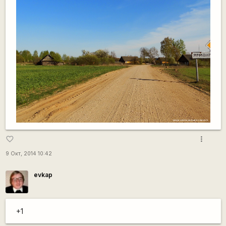
more_vert
favorite_border
9 Окт, 2014 10:42
evkap
+1