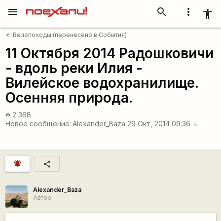
menu
search
more_vert
accessibility_new
Велопоходы (перенесено в События)
arrow_back
11 Октября 2014 Радошковичи
- вдоль реки Илия -
Вилейское водохранилище.
Осенняя природа.
2 368
visibility
Новое сообщение:
Alexander_Baza
29 Окт, 2014 09:36
arrow_downward
notifications_active
share
Alexander_Baza
Автор