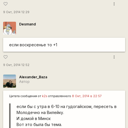
more_vert
favorite_border
9 Окт, 2014 12:29
Desmand
если воскресенье то +1
more_vert
favorite_border
9 Окт, 2014 12:52
Alexander_Baza
Автор
Цитата сообщения от
k2s
отправленного
8 Окт, 2014 в 22:57
если бы с утра в 6-10 на гудогайском, пересеть в
Молодечно на Вилейку.
И домой в Минск
Вот это была бы тема.