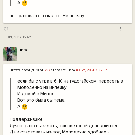
А
???
не... рановато-то как-то. Не потяну.
more_vert
favorite_border
9 Окт, 2014 15:42
Intik
Цитата сообщения от
k2s
отправленного
8 Окт, 2014 в 22:57
если бы с утра в 6-10 на гудогайском, пересеть в
Молодечно на Вилейку.
И домой в Минск
Вот это была бы тема.
А
???
Поддерживаю!
Лучше рано выезжать, так световой день длиннее.
Да и стартовать из-под Молодечно удобнее -