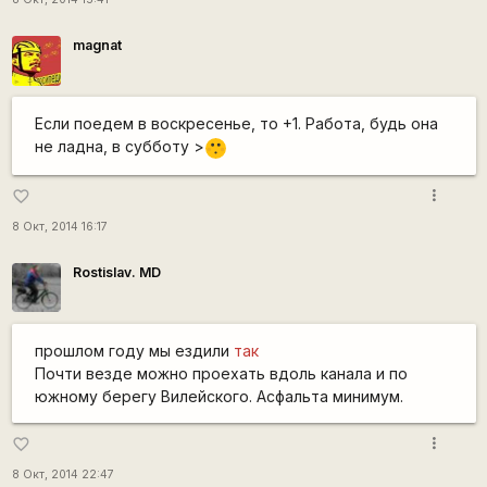
magnat
Если поедем в воскресенье, то +1. Работа, будь она
не ладна, в субботу >
:[
more_vert
favorite_border
8 Окт, 2014 16:17
Rostislav. MD
прошлом году мы ездили
так
Почти везде можно проехать вдоль канала и по
южному берегу Вилейского. Асфальта минимум.
more_vert
favorite_border
8 Окт, 2014 22:47