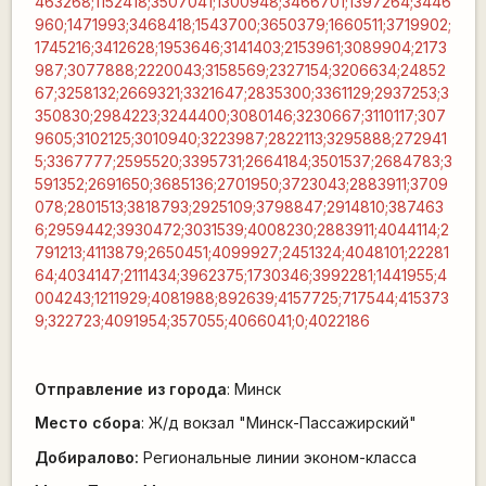
463268;1152418;3507041;1300948;3466701;1397264;3446
960;1471993;3468418;1543700;3650379;1660511;3719902;
1745216;3412628;1953646;3141403;2153961;3089904;2173
987;3077888;2220043;3158569;2327154;3206634;24852
67;3258132;2669321;3321647;2835300;3361129;2937253;3
350830;2984223;3244400;3080146;3230667;3110117;307
9605;3102125;3010940;3223987;2822113;3295888;272941
5;3367777;2595520;3395731;2664184;3501537;2684783;3
591352;2691650;3685136;2701950;3723043;2883911;3709
078;2801513;3818793;2925109;3798847;2914810;387463
6;2959442;3930472;3031539;4008230;2883911;4044114;2
791213;4113879;2650451;4099927;2451324;4048101;22281
64;4034147;2111434;3962375;1730346;3992281;1441955;4
004243;1211929;4081988;892639;4157725;717544;415373
9;322723;4091954;357055;4066041;0;4022186
Отправление из города
: Минск
Место сбора
: Ж/д вокзал "Минск-Пассажирский"
Добиралово:
Региональные линии эконом-класса