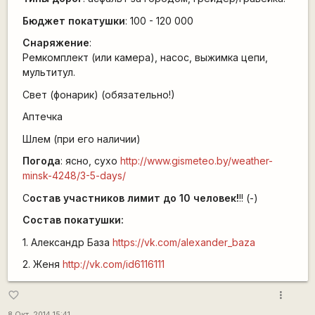
Бюджет покатушки
: 100 - 120 000
Снаряжение
:
Ремкомплект (или камера), насос, выжимка цепи,
мультитул.
Свет (фонарик) (обязательно!)
Аптечка
Шлем (при его наличии)
Погода
: ясно, сухо
http://www.gismeteo.by/weather-
minsk-4248/3-5-days/
С
остав участников лимит до 10 человек!
!! (-)
Состав покатушки:
1. Александр База
https://vk.com/alexander_baza
2. Женя
http://vk.com/id6116111
more_vert
favorite_border
8 Окт, 2014 15:41