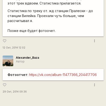
этот трек вдвоем. Статистика прилагается.
Статистика по треку от. жд станции Пралески - до
станции Вилейка. Проехали чуть больше, чем
рассчитывал я.
Позже еще будет фотоочет.
more_vert
favorite_border
12 Окт, 2014 12:02
Alexander_Baza
Автор
Фотоотчет
:
https://vk.com/album-11477366_204417706
more_vert
favorite_border
29 Окт, 2014 09:36