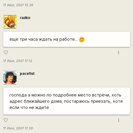
17 Июл, 2007 15:36
radko
еще три часа ждать на работе...
:'(
more_vert
favorite_border
17 Июл, 2007 17:12
pacefist
господа а можно по подробнее место встречи, хоть
адрес ближайшего дома, постараюсь приехать, хотя
если что не ждите
more_vert
favorite_border
17 Июл, 2007 17:28