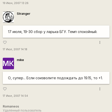
19 Июн, 2007 13:26
Stranger
17 июля, 19-30 сбор у ларька БГУ. Темп спокойный.
more_vert
favorite_border
17 Июл, 2007 14:18
mike
МК
О, супер... Если соизволите подождать до 19.15, то +1.
more_vert
favorite_border
17 Июл, 2007 14:54
Romaneos
Удалённый пользователь