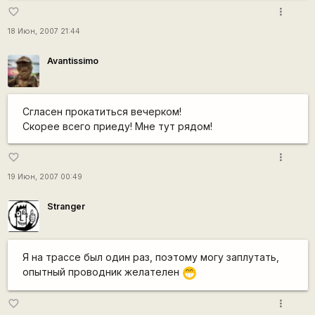
more_vert
favorite_border
18 Июн, 2007 21:44
Avantissimo
Сгласен прокатиться вечерком!
Скорее всего приеду! Мне тут рядом!
more_vert
favorite_border
19 Июн, 2007 00:49
Stranger
Я на трассе был один раз, поэтому могу заплутать,
опытный проводник желателен
;D
more_vert
favorite_border