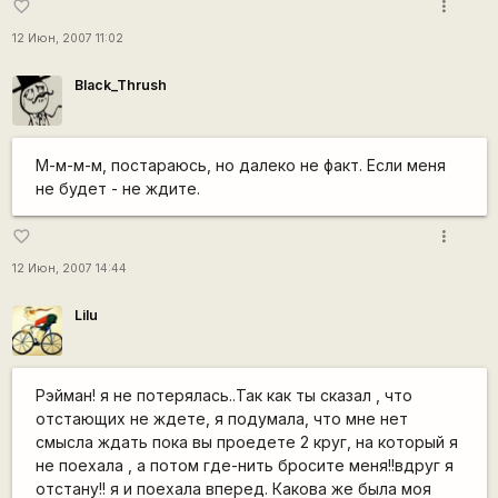
more_vert
favorite_border
12 Июн, 2007 11:02
Black_Thrush
М-м-м-м, постараюсь, но далеко не факт. Если меня
не будет - не ждите.
more_vert
favorite_border
12 Июн, 2007 14:44
Lilu
Рэйман! я не потерялась..Так как ты сказал ,
что
отстающих не ждете
, я подумала, что мне нет
смысла ждать пока вы проедете 2 круг, на который я
не поехала , а потом где-нить бросите меня!!вдруг я
отстану!! я и поехала вперед. Какова же была моя