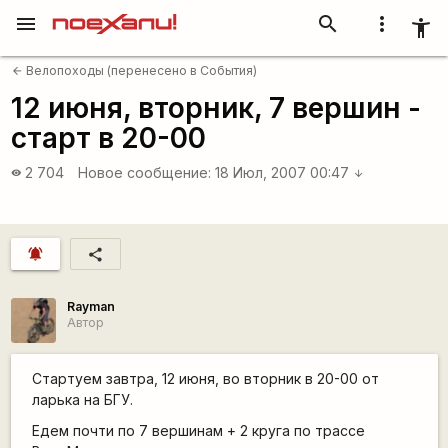
menu
search
more_vert
accessibility_new
Велопоходы (перенесено в События)
arrow_back
12 июня, вторник, 7 вершин -
старт в 20-00
2 704
Новое сообщение:
18 Июл, 2007 00:47
visibility
arrow_downward
notifications_active
share
Rаyman
Автор
Стартуем завтра, 12 июня, во вторник в 20-00 от
ларька на БГУ.
Едем почти по 7 вершинам + 2 круга по трассе