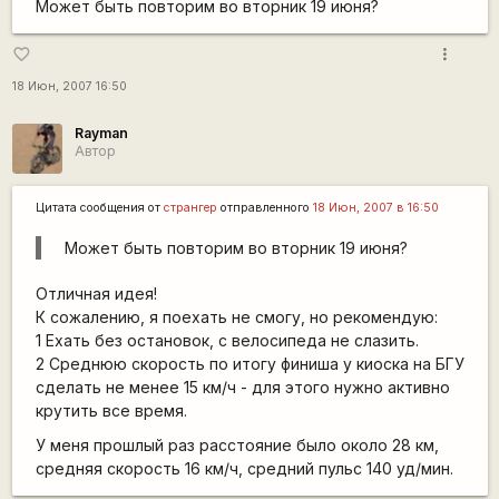
Может быть повторим во вторник 19 июня?
more_vert
favorite_border
18 Июн, 2007 16:50
Rаyman
Автор
Цитата сообщения от
странгер
отправленного
18 Июн, 2007 в 16:50
Может быть повторим во вторник 19 июня?
Отличная идея!
К сожалению, я поехать не смогу, но рекомендую:
1 Ехать без остановок, с велосипеда не слазить.
2 Среднюю скорость по итогу финиша у киоска на БГУ
сделать не менее 15 км/ч - для этого нужно активно
крутить все время.
У меня прошлый раз расстояние было около 28 км,
средняя скорость 16 км/ч, средний пульс 140 уд/мин.