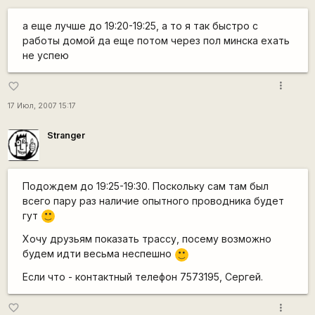
а еще лучше до 19:20-19:25, а то я так быстро с
работы домой да еще потом через пол минска ехать
не успею
more_vert
favorite_border
17 Июл, 2007 15:17
Stranger
Подождем до 19:25-19:30. Поскольку сам там был
всего пару раз наличие опытного проводника будет
гут
:)
Хочу друзьям показать трассу, посему возможно
будем идти весьма неспешно
:)
Если что - контактный телефон 7573195, Сергей.
more_vert
favorite_border