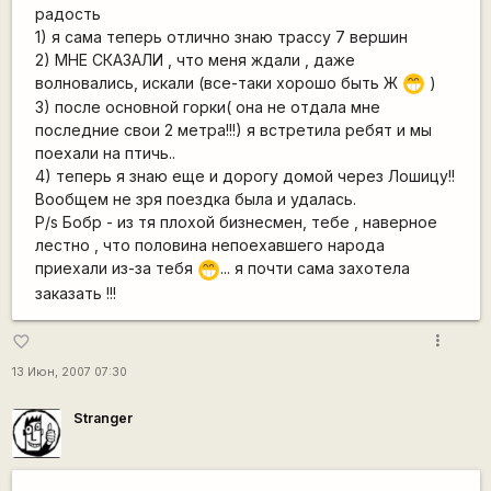
радость
1) я сама теперь отлично знаю трассу 7 вершин
2) МНЕ СКАЗАЛИ , что меня ждали , даже
волновались, искали (все-таки хорошо быть Ж
)
;D
3) после основной горки( она не отдала мне
последние свои 2 метра!!!) я встретила ребят и мы
поехали на птичь..
4) теперь я знаю еще и дорогу домой через Лошицу!!
Вообщем не зря поездка была и удалась.
P/s Бобр - из тя плохой бизнесмен, тебе , наверное
лестно , что половина непоехавшего народа
приехали из-за тебя
... я почти сама захотела
;D
заказать !!!
more_vert
favorite_border
13 Июн, 2007 07:30
Stranger