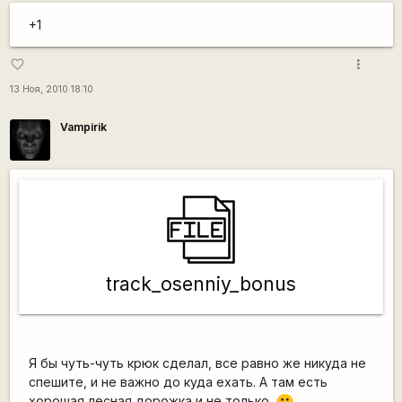
+1
more_vert
favorite_border
13 Ноя, 2010 18:10
Vampirik
track_osenniy_bonus
Я бы чуть-чуть крюк сделал, все равно же никуда не
спешите, и не важно до куда ехать. А там есть
хорошая лесная дорожка и не только.