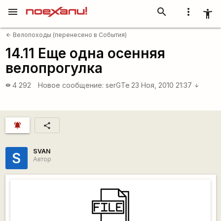
menu
search
more_vert
accessibility_new
Велопоходы (перенесено в События)
arrow_back
14.11 Еще одна осенняя
велопрогулка
4 292
Новое сообщение:
serGTe
23 Ноя, 2010 21:37
visibility
arrow_downward
notifications_active
share
SVAN
S
Автор