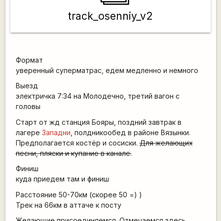
track_osenniy_v2
Формат
уверенный суперматрас, едем медленно и немного
Выезд
электричка 7:34 на Молодечно, третий вагон с
головы
Старт от жд станция Бояры, поздний завтрак в
лагере
Западни
, полдникообед в районе Вязынки.
Предполагается костёр и сосиcки.
Для желающих
песни, пляски и купание в канале.
Финиш
куда приедем там и финиш
Расстояние 50-70км (скорее 50 =) )
Трек на 66км в аттаче к посту
Желающие присоединяемся. Отмечаемся здесь.