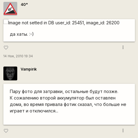
40°
да хаты. :-)
more_vert
favorite_border
14 Ноя, 2010 19:34
Vampirik
Пару фото для затравки, остальные будут позже.
К сожалению второй аккумулятор был оставлен
дома, во время привала фотик сказал, что больше не
играет и отключился...
more_vert
favorite_border