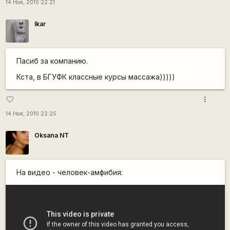
14 Ноя, 2010 22:21
Ikar
Пасиб за компанию.
Кста, в БГУФК классные курсы массажа)))))
more_vert
favorite_border
14 Ноя, 2010 22:25
Oksana NT
На видео - человек-амфибия: