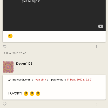
:)
more_vert
favorite_border
14 Ноя, 2010 23:40
Degen1103
Цитата сообщения от
vampirik
отправленного
14 Ноя, 2010 в 22:21
=8
=8
=8
ТОРУК?!!
O
O
O
more_vert
favorite_border