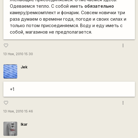
Одеваемся тепло. C собой иметь
обязательно
камеру/ремкомплект и фонарик. Совсем новички три
раза думаем о времени года, погоде и своих силах и
только потом присоединяемся. Воду и еду иметь с
собой, магазинов не предполагается.
more_vert
favorite_border
13 Ноя, 2010 15:30
Jek
+1
more_vert
favorite_border
13 Ноя, 2010 15:46
Ikar