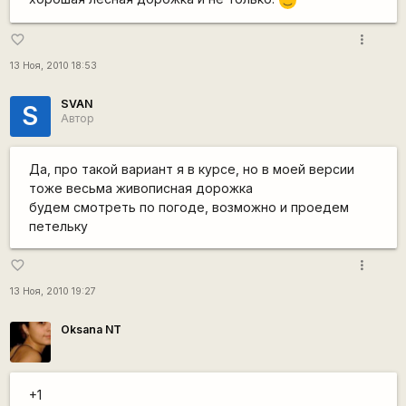
:)
more_vert
favorite_border
13 Ноя, 2010 18:53
SVAN
S
Автор
Да, про такой вариант я в курсе, но в моей версии
тоже весьма живописная дорожка
будем смотреть по погоде, возможно и проедем
петельку
more_vert
favorite_border
13 Ноя, 2010 19:27
Oksana NT
+1