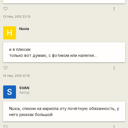
more_vert
favorite_border
13 Ноя, 2010 23:15
Nuxia
Н
и я плюсик
только вот думаю, с фотиком или налегке...
more_vert
favorite_border
14 Ноя, 2010 01:19
SVAN
S
Автор
Nuxia, спихни на кирилла эту почётную обязанность, у
него рюкзак большой
more_vert
favorite_border