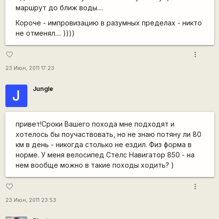
маршрут до ближ воды....
Короче - импровизацию в разумных пределах - никто
не отменял.... ))))
more_vert
favorite_border
23 Июн, 2011 17:23
Jungle
J
привет!Сроки Вашего похода мне подходят и
хотелось бы поучаствовать, но не знаю потяну ли 80
км в день - никогда столько не ездил. Физ форма в
норме. У меня велосипед Стелс Навигатор 850 - на
нем вообще можно в такие походы ходить? )
more_vert
favorite_border
23 Июн, 2011 23:53