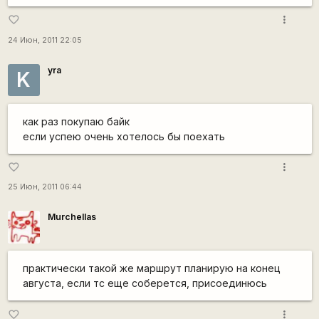
more_vert
favorite_border
24 Июн, 2011 22:05
yra
K
как раз покупаю байк
если успею очень хотелось бы поехать
more_vert
favorite_border
25 Июн, 2011 06:44
Murchellas
практически такой же маршрут планирую на конец
августа, если тс еще соберется, присоединюсь
more_vert
favorite_border