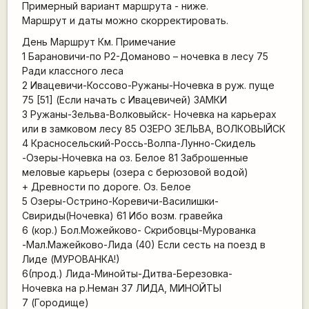
Примерный вариант маршрута - ниже.
Маршрут и даты можно скорректировать.
День Маршрут Км. Примечание
1 Барановичи-по Р2-Доманово – ночевка в лесу 75
Ради классного леса
2 Ивацевичи-Коссово-Ружаны-Ночевка в руж. пуще
75 [51] (Если начать с Ивацевичей) ЗАМКИ
3 Ружаны-Зельва-Волковыйск- Ночевка на карьерах
или в замковом лесу 85 ОЗЕРО ЗЕЛЬВА, ВОЛКОВЫЙСК
4 Красносельский-Россь-Волпа-Лунно-Скидель
-Озеры-Ночевка на оз. Белое 81 Заброшенные
меловые карьеры (озера с берюзовой водой)
+ Древности по дороге. Оз. Белое
5 Озеры-Острино-Коревичи-Василишки-
Свириды(Ночевка) 61 Ибо возм. гравейка
6 (кор.) Бол.Можейково- Скрибовцы-Мурованка
-Мал.Мажейково-Лида (40) Если сесть на поезд в
Лиде (МУРОВАНКА!)
6(прод.) Лида-Минойты-Дитва-Березовка-
Ночевка на р.Неман 37 ЛИДА, МИНОЙТЫ
7 (Городище)