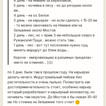
6 день - на немане за Березовкой,
5 день - ночевка в лесу - но до речушки около
км...
4 день - на оз. Белое
3 день - на карьерах - но если сделать + 15-20 км
- то можно заночевать на Немане или на
Зельвянке около Мостов
2 день - лес, но + прим. 5 км небольшое озеро в
Ружанской Пуще... можно стать там...
1 день - лес - вот тут посложнее нужно сущ.
менять маршрут до ближ воды....
Короче - импровизацию в разумных пределах -
никто не отменял.... ))))
по 3 дню. были там в прошлом году. На карьерах
делать нечего. Индустриальный пейзаж без
растительности и очень пыльно. Посмотреть как
достопримечательность стоит, особенно карьер
который разрабатвают и карьерный эксковатор, но
ночевать там неуютно. До Мостов я бы сказал 30-40
км. Но стоянка на Зельвянке того стоит
:)