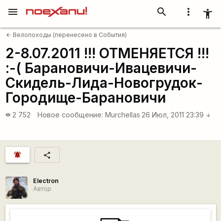
menu
search
more_vert
accessibility_new
Велопоходы (перенесено в События)
arrow_back
2-8.07.2011 !!! ОТМЕНЯЕТСЯ !!!
:-( Барановичи-Ивацевичи-
Скидель-Лида-Новогрудок-
Городище-Барановичи
2 752
Новое сообщение:
Murchellas
26 Июл, 2011 23:39
visibility
arrow_downward
notifications_active
share
Electron
Автор