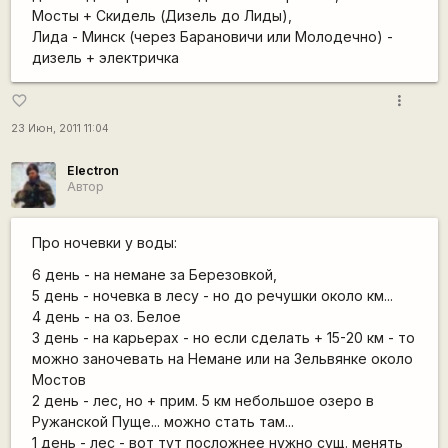
Мосты + Скидель (Дизель до Лиды),
Лида - Минск (через Барановичи или Молодечно) -
дизель + электричка
more_vert
favorite_border
23 Июн, 2011 11:04
Electron
Автор
Про ночевки у воды:
6 день - на немане за Березовкой,
5 день - ночевка в лесу - но до речушки около км...
4 день - на оз. Белое
3 день - на карьерах - но если сделать + 15-20 км - то
можно заночевать на Немане или на Зельвянке около
Мостов
2 день - лес, но + прим. 5 км небольшое озеро в
Ружанской Пуще... можно стать там...
1 день - лес - вот тут посложнее нужно сущ. менять