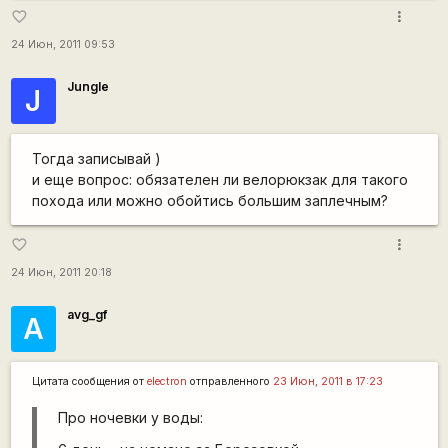
more_vert
favorite_border
24 Июн, 2011 09:53
Jungle
J
Тогда записывай )
и еще вопрос: обязателен ли велорюкзак для такого
похода или можно обойтись большим заплечным?
more_vert
favorite_border
24 Июн, 2011 20:18
avg_gf
А
Цитата сообщения от
electron
отправленного
23 Июн, 2011 в 17:23
Про ночевки у воды: