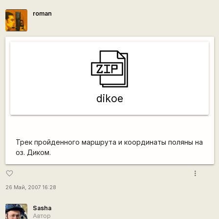
roman
dikoe
Трек пройденного маршрута и координаты поляны на
оз. Диком.
more_vert
favorite_border
26 Май, 2007 16:28
Sasha
Автор