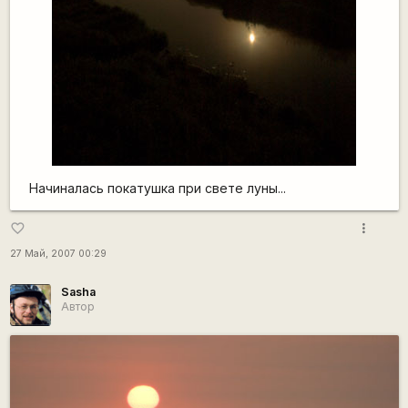
Начиналась покатушка при свете луны...
more_vert
favorite_border
27 Май, 2007 00:29
Sasha
Автор