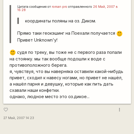
Цитата сообщения от
roman pro
отправленного
26 Май, 2007 в
16:28
координаты поляны на оз. Диком.
Прямо таки геокэшинг на Поехали получается
:)
Привет Unknown'у!
судя по треку, вы тоже не с первого раза попали
:)
на стоянку. мы так вообще подошли к воде с
противоположного берега.
я, чувствуя, что вы наверняка оставили какой-нибудь
привет, сходил к навесу ногами, но привет не нашёл,
а нашёл парня и девушку, которые как пить дать
схавали наши конфетки.
однако, людное место это оз.дикое...
more_vert
favorite_border
27 Май, 2007 14:23