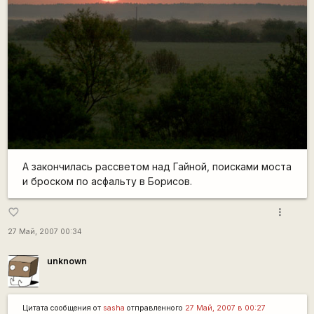
А закончилась рассветом над Гайной, поисками моста
и броском по асфальту в Борисов.
more_vert
favorite_border
27 Май, 2007 00:34
unknown
Цитата сообщения от
sasha
отправленного
27 Май, 2007 в 00:27