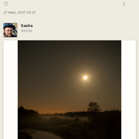
more_vert
favorite_border
27 Май, 2007 00:27
Sasha
Автор