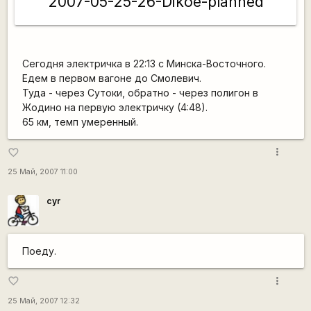
2007-05-25-26-Dikoe-planned
Сегодня электричка в 22:13 с Минска-Восточного.
Едем в первом вагоне до Смолевич.
Туда - через Сутоки, обратно - через полигон в
Жодино на первую электричку (4:48).
65 км, темп умеренный.
more_vert
favorite_border
25 Май, 2007 11:00
cyr
Поеду.
more_vert
favorite_border
25 Май, 2007 12:32