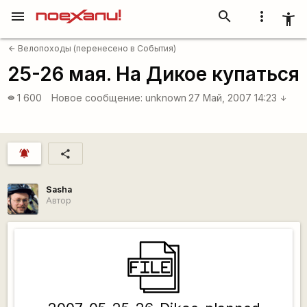
menu
search
more_vert
accessibility_new
Велопоходы (перенесено в События)
arrow_back
25-26 мая. На Дикое купаться
1 600
Новое сообщение:
unknown
27 Май, 2007 14:23
visibility
arrow_downward
notifications_active
share
Sasha
Автор