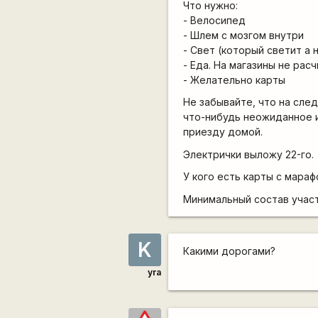
Что нужно:
- Велосипед
- Шлем с мозгом внутри
- Свет (который светит а 
- Еда. На магазины не рас
- Желательно карты
Не забывайте, что на сле
что-нибудь неожиданное и
приезду домой.
Электрички выложу 22-го.
У кого есть карты с мараф
Минимальный состав участн
K
Какими дорогами?
yra