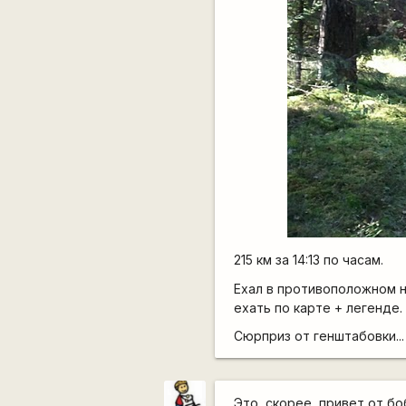
215 км за 14:13 по часам.
Ехал в противоположном 
ехать по карте + легенде.
Сюрприз от генштабовки...
Это, скорее, привет от бо