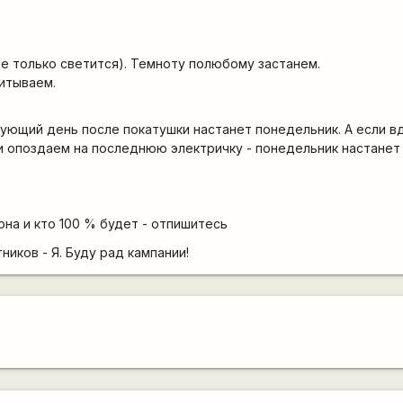
не только светится). Темноту полюбому застанем.
читываем.
дующий день после покатушки настанет понедельник. А если в
 опоздаем на последнюю электричку - понедельник настанет 
она и кто 100 % будет - отпишитесь
иков - Я. Буду рад кампании!