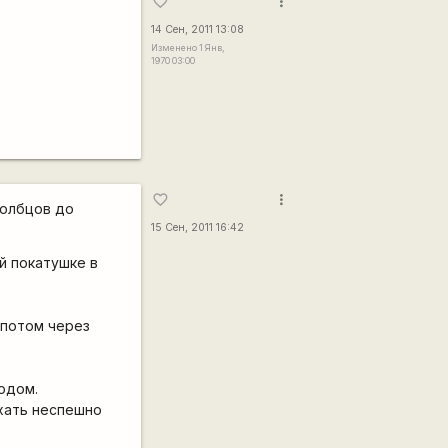
more_vert
favorite_border
14 Сен, 2011 13:08
Изменено 1 Янв,
1970 03:00
more_vert
favorite_border
толбцов до
15 Сен, 2011 16:42
й покатушке в
, потом через
ходом.
ехать неспешно