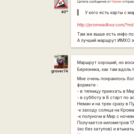
Цитата сообщения от
hlamer
отправ
40°
У кого есть карты с ма
http://promwadtour.com/?m
Там же выше есть инфо по
А лучший маршрут ИМХО э
Маршрут хороший, но вос
Березника, как там вдоль Н
grover74
Мне очень понраилось бо
формате :
- в тяпницу приехать в Ми
- в субботу в 8 старт по 
Неман и на трек сразу в П
-к заходу солнца на Кром
-к полуночи в Мир с ноче
Получается километров 17
(но без затупов) и втыкать