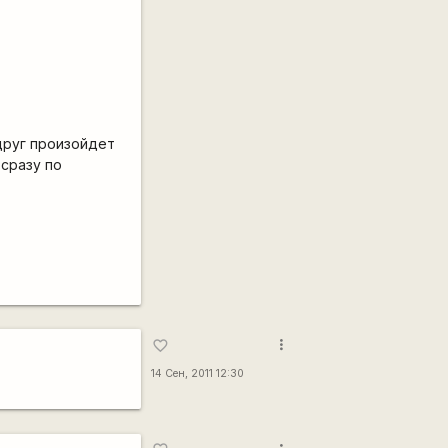
друг произойдет
сразу по
more_vert
favorite_border
14 Сен, 2011 12:30