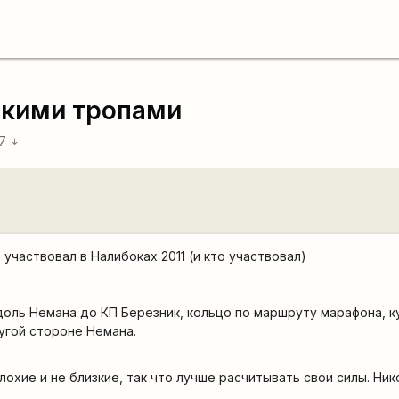
скими тропами
17
arrow_downward
е участвовал в Налибоках 2011 (и кто участвовал)
оль Немана до КП Березник, кольцо по маршруту марафона, к
угой стороне Немана.
лохие и не близкие, так что лучше расчитывать свои силы. Ник