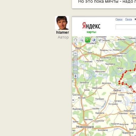
Но это пока мячты - надо
hlamer
Автор