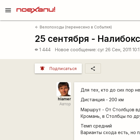
menu
Велопоходы (перенесено в События)
arrow_back
25 сентября - Налибок
1 444
Новое сообщение:
cyr
26 Сен, 2011 10:
visibility
notifications_active
share
Подписаться
Для тех, кто до сих пор н
hlamer
Дистанция - 200 км
Автор
Маршрут - От Столбцов вд
Кромань, в Столбцы по др
Темп средний
Варианты схода есть, но п