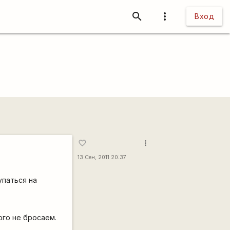
search
more_vert
Вход
more_vert
favorite_border
13 Сен, 2011 20:37
упаться на
ого не бросаем.