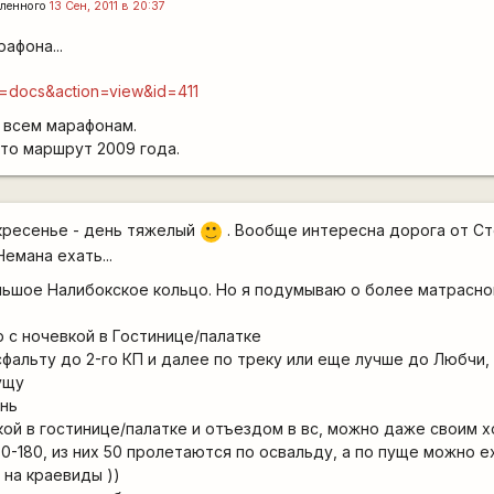
ленного
13 Сен, 2011 в 20:37
рафона...
d=docs&action=view&id=411
 всем марафонам.
то маршрут 2009 года.
кресенье - день тяжелый
. Вообще интересна дорога от С
:)
емана ехать...
льшое Налибокское кольцо. Но я подумываю о более матрасно
р с ночевкой в Гостинице/палатке
асфальту до 2-го КП и далее по треку или еще лучше до Любчи
ущу
ань
вкой в гостинице/палатке и отъездом в вс, можно даже своим 
0-180, из них 50 пролетаются по освальду, а по пуще можно 
 на краевиды ))