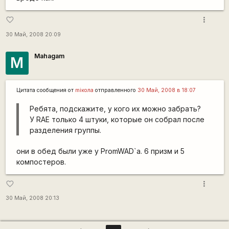
more_vert
favorite_border
30 Май, 2008 20:09
Mahagam
M
Цитата сообщения от
miкола
отправленного
30 Май, 2008 в 18:07
Ребята, подскажите, у кого их можно забрать?
У RAE только 4 штуки, которые он собрал после
разделения группы.
они в обед были уже у PromWAD`а. 6 призм и 5
компостеров.
more_vert
favorite_border
30 Май, 2008 20:13