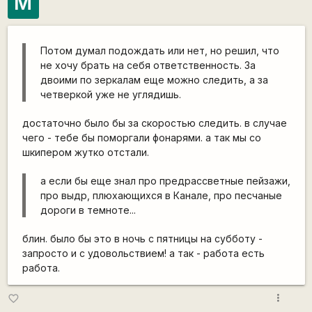
M
Потом думал подождать или нет, но решил, что
не хочу брать на себя ответственность. За
двоими по зеркалам еще можно следить, а за
четверкой уже не углядишь.
достаточно было бы за скоростью следить. в случае
чего - тебе бы поморгали фонарями. а так мы со
шкипером жутко отстали.
а если бы еще знал про предрассветные пейзажи,
про выдр, плюхающихся в Канале, про песчаные
дороги в темноте...
блин. было бы это в ночь с пятницы на субботу -
запросто и с удовольствием! а так - работа есть
работа.
more_vert
favorite_border