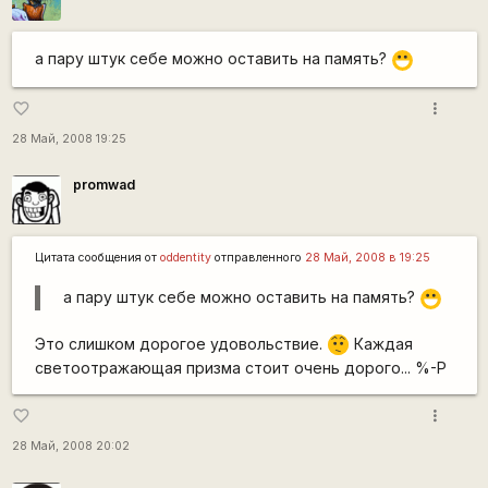
а пару штук себе можно оставить на память?
:D
more_vert
favorite_border
28 Май, 2008 19:25
promwad
Цитата сообщения от
oddentity
отправленного
28 Май, 2008 в 19:25
а пару штук себе можно оставить на память?
:D
Это слишком дорогое удовольствие.
Каждая
:-/
светоотражающая призма стоит очень дорого... %-P
more_vert
favorite_border
28 Май, 2008 20:02