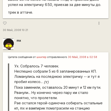
успел на электричку 6:50, приехав за две минуты до.
трек в аттаче.
more_vert
favorite_border
30 Май, 2008 10:21
mx
Цитата сообщения от
шкипер
отправленного
30 Май, 2008 в 02:58
Ух. Собралось 7 человек.
Неспешно собрали 5 из 6 запланированных КП.
Ломанулись на последнюю электричку -- и тут я
пробил колесо...
(Y)
Пока заменили, оставалось 20 минут и 12 км пути.
Рванули... Ну конечно через пару км стало
понятно, что пролетели.
Рае остался герой-одиночка собирать остальные
кп, mx и вампирик поматрасили на станцию