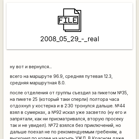
2008_05_29_-_real
ну вот и вернулся...
всего на маршруте 96.9, средняя путевая 12.3,
средняя маршрутная 8.0.
после отделения от группы съездил за пикетом №35,
на пикете 25 (который таки сперли) полтора часа
отдохнул у костерка и в 2:30 тронулся дальше. №44
взял в сумерках, а №92 искал уже засветло (ну его и
запрятали, как ни присматривался, вторую просеку
так и не увидел). №72 взялся без приключений, но
дальше поехал не по рекомендуемым гребеням, а
выскочил по колее на насыпь УЖД. В Красном даже