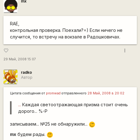
mx
RAE,
контрольная проверка. Поехали?=) Если ничего не
случится, то встречу на вокзале в Радошковичах.
more_vert
favorite_border
29 Май, 2008 15:07
radko
Автор
Цитата сообщения от
promwad
отправленного
28 Май, 2008 в 20:02
...
Каждая светоотражающая призма стоит очень
дорого... %-P
записываем... №25 не обнаружили...
,-)
mx
будем рады.
:)