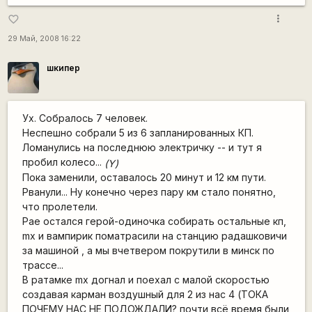
more_vert
favorite_border
29 Май, 2008 16:22
шкипер
Ух. Собралось 7 человек.
Неспешно собрали 5 из 6 запланированных КП.
Ломанулись на последнюю электричку -- и тут я
пробил колесо...
(Y)
Пока заменили, оставалось 20 минут и 12 км пути.
Рванули... Ну конечно через пару км стало понятно,
что пролетели.
Рае остался герой-одиночка собирать остальные кп,
mx и вампирик поматрасили на станцию радашковичи
за машиной , а мы вчетвером покрутили в минск по
трассе...
В ратамке mx догнал и поехал с малой скоростью
создавая карман воздушный для 2 из нас 4 (ТОКА
ПОЧЕМУ НАС НЕ ПОДОЖДАЛИ? почти всё время были