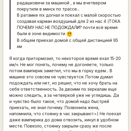
радашковичи за машиной , а мы вчетвером
покрутили в минск по трассе...
В ратамке mx догнал и поехал с малой скоростью
создавая карман воздушный для 2 из нас 4 (ТОКА
ПОЧЕМУ НАС НЕ ПОДОЖДАЛИ? почти всё время
были в зоне видимости
???
В общем приехал домой с общей дистанцией 95
км
Я когда притормозил, то некоторое время ехал 15-20
км/ч. Не мог понять, почему не догоняете, только
потом вампирик заметил, что мы в горку едем... В
машине это совсем не чувствуется. Потом думал
подождать или нет, но решил, что не хочу брать на
себя ответственность. За двоими по зеркалам еще
можно следить, а за четверкой уже не углядишь. Да
и чувство было такое, что домой надо быстрей
приехать, не знал почему. Позвонила жена,
напомнила, что стоянку в час закрывают=) Не поехал
даже вампирика до дома отвозить, кинул в удобном
месте. Повезло, стоянку закрыли сразу же после