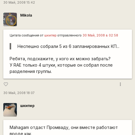
30 Май, 2008 15:42
Mikola
Цитата сообщения от
шкипер
отправленного
30 Май, 2008 в 02:58
Неспешно собрали 5 из 6 запланированных КП...
Ребята, подскажите, у кого их можно забрать?
У RAE только 4 штуки, которые он собрал после
разделения группы.
more_vert
favorite_border
30 Май, 2008 18:07
шкипер
Mahagam отдаст Промваду, они вместе работают
вроде как.