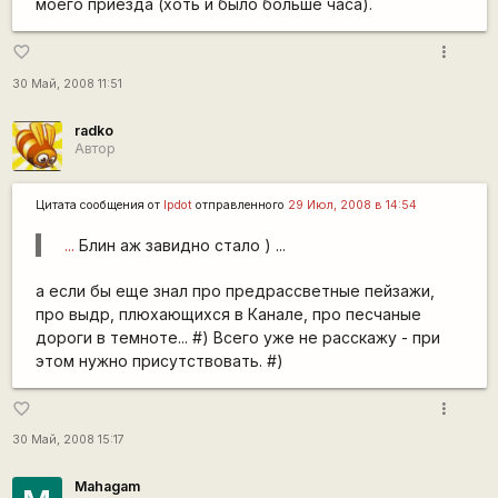
моего приезда (хоть и было больше часа).
more_vert
favorite_border
30 Май, 2008 11:51
radko
Автор
Цитата сообщения от
lpdot
отправленного
29 Июл, 2008 в 14:54
...
Блин аж завидно стало ) ...
а если бы еще знал про предрассветные пейзажи,
про выдр, плюхающихся в Канале, про песчаные
дороги в темноте... #) Всего уже не расскажу - при
этом нужно присутствовать. #)
more_vert
favorite_border
30 Май, 2008 15:17
Mahagam