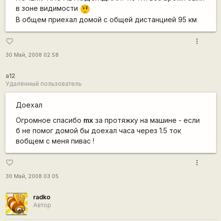
в зоне видимости
???
В общем приехал домой с общей дистанцией 95 км
more_vert
favorite_border
30 Май, 2008 02:58
a12
Удалённый пользователь
Доехал
Огромное спасибо
mx
за протяжку на машине - если
б не помог домой бы доехал часа через 1.5 ток
вобщем с меня пивас !
more_vert
favorite_border
30 Май, 2008 03:05
radko
Автор