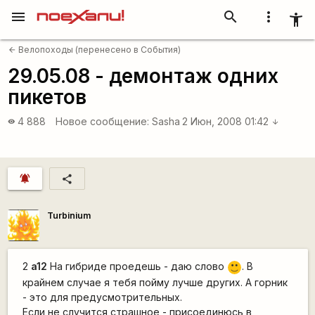
menu
search
more_vert
accessibility_new
Велопоходы (перенесено в События)
arrow_back
29.05.08 - демонтаж одних
пикетов
4 888
Новое сообщение:
Sasha
2 Июн, 2008 01:42
visibility
arrow_downward
notifications_active
share
Turbinium
2
a12
На гибриде проедешь - даю слово
. В
:)
крайнем случае я тебя пойму лучше других. А горник
- это для предусмотрительных.
Если не случится страшное - присоединюсь в