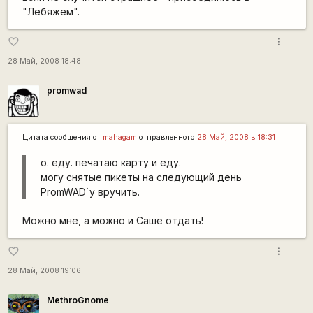
"Лебяжем".
more_vert
favorite_border
28 Май, 2008 18:48
promwad
Цитата сообщения от
mahagam
отправленного
28 Май, 2008 в 18:31
о. еду. печатаю карту и еду.
могу снятые пикеты на следующий день
PromWAD`у вручить.
Можно мне, а можно и Саше отдать!
more_vert
favorite_border
28 Май, 2008 19:06
MethroGnome