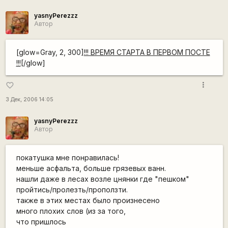
yasnyPerezzz
Автор
[glow=Gray, 2, 300]
!!! ВРЕМЯ СТАРТА В ПЕРВОМ ПОСТЕ
!!!
[/glow]
more_vert
favorite_border
3 Дек, 2006 14:05
yasnyPerezzz
Автор
покатушка мне понравилась!
меньше асфальта, больше грязевых ванн.
нашли даже в лесах возле цнянки где "пешком"
пройтись/пролезть/проползти.
также в этих местах было произнесено
много плохих слов (из за того,
что пришлось