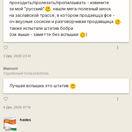
проходить/пролезать/пропалзывать - извините
за мой "русский"
. нашли мега-полезный киоск
;)
на заславской трассе, в котором продаецца фсе -
оч вкусные сосиски и разговорчивая продавщица
.
,-)
также испытали штатив бобра
(см. выше - заметте без вспышки
)
;)
more_vert
favorite_border
3 Дек, 2006 23:41
Mamont
Удалённый пользователь
Лучшая вспышка это штатив
:)
more_vert
favorite_border
4 Дек, 2006 07:19
hades