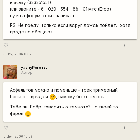
в аську (333351551)
или звоните - 8 - 029 - 554 - 88 - 01 мтс (Егор)
ну и на форум стоит написать
PS: Не поеду, только если вдруг дождь пойдет... хотя
вроде не обещают..
more_vert
favorite_border
3 Дек, 2006 02:29
yasnyPerezzz
Автор
Асфальтов можно и поменьше - трек примерный.
Раньше - вряд ли
, самому бы хотелось..
:-/
Тебе ли, Бобр, говорить о темноте? ...с твоей то
фарой
:)
more_vert
favorite_border
3 Дек, 2006 13:39