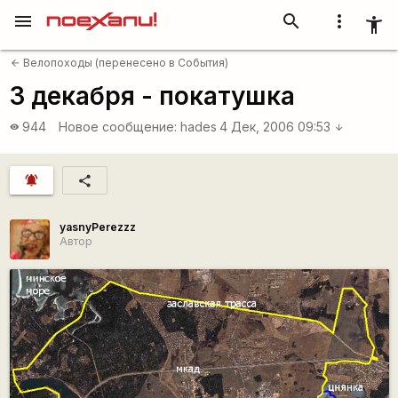
menu
search
more_vert
accessibility_new
Велопоходы (перенесено в События)
arrow_back
3 декабря - покатушка
944
Новое сообщение:
hades
4 Дек, 2006 09:53
visibility
arrow_downward
notifications_active
share
yasnyPerezzz
Автор