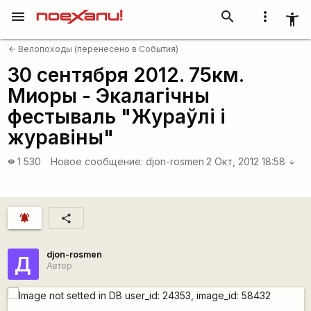
menu
search
more_vert
accessibility_new
Велопоходы (перенесено в События)
arrow_back
30 сентября 2012. 75км.
Миоры - Экалагічны
фестываль "Жураўлі і
журавіны"
1 530
Новое сообщение:
djon-rosmen
2 Окт, 2012 18:58
visibility
arrow_downward
notifications_active
share
djon-rosmen
Д
Автор