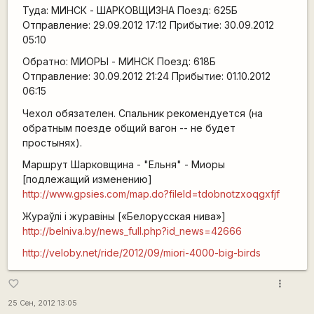
Туда: МИНСК - ШАРКОВЩИЗНА Поезд: 625Б
Отправление: 29.09.2012 17:12 Прибытие: 30.09.2012
05:10
Обратно: МИОРЫ - МИНСК Поезд: 618Б
Отправление: 30.09.2012 21:24 Прибытие: 01.10.2012
06:15
Чехол обязателен. Спальник рекомендуется (на
обратным поезде общий вагон -- не будет
простынях).
Маршрут Шарковщина - "Ельня" - Миоры
[подлежащий изменению]
http://www.gpsies.com/map.do?fileId=tdobnotzxoqgxfjf
Жураўлі і журавіны [«Белорусская нива»]
http://belniva.by/news_full.php?id_news=42666
http://veloby.net/ride/2012/09/miori-4000-big-birds
more_vert
favorite_border
25 Сен, 2012 13:05