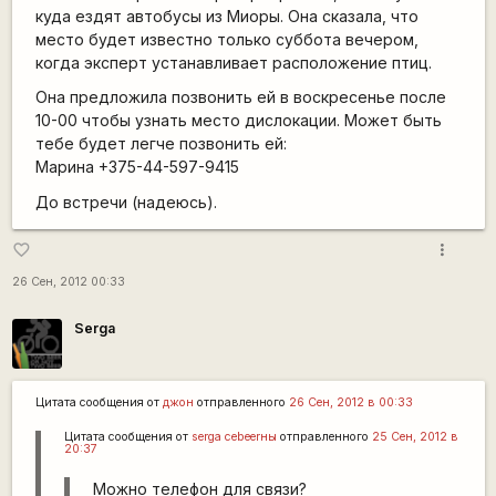
куда ездят автобусы из Миоры. Она сказала, что
место будет известно только суббота вечером,
когда эксперт устанавливает расположение птиц.
Она предложила позвонить ей в воскресенье после
10-00 чтобы узнать место дислокации. Может быть
тебе будет легче позвонить ей:
Марина +375-44-597-9415
До встречи (надеюсь).
more_vert
favorite_border
26 Сен, 2012 00:33
Serga
Цитата сообщения от
джон
отправленного
26 Сен, 2012 в 00:33
Цитата сообщения от
serga сеbeerны
отправленного
25 Сен, 2012 в
20:37
Можно телефон для связи?