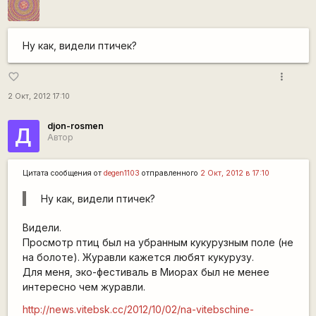
Ну как, видели птичек?
more_vert
favorite_border
2 Окт, 2012 17:10
djon-rosmen
Д
Автор
Цитата сообщения от
degen1103
отправленного
2 Окт, 2012 в 17:10
Ну как, видели птичек?
Видели.
Просмотр птиц был на убранным кукурузным поле (не
на болоте). Журавли кажется любят кукурузу.
Для меня, эко-фестиваль в Миорах был не менее
интересно чем журавли.
http://news.vitebsk.cc/2012/10/02/na-vitebschine-