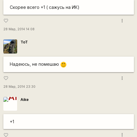
Скорее всего +1 ( сажусь на ИК)
more_vert
favorite_border
28 Мар, 2014 14:08
ToT
Надеюсь, не помешаю
:)
more_vert
favorite_border
28 Мар, 2014 23:30
Aike
+1
more_vert
favorite_border