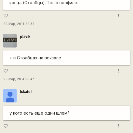
конца (Столбцы). Тел в профиле.
more_vert
favorite_border
29 Мар, 2014 22:34
plavik
+ в Столбцах на вокзале
more_vert
favorite_border
29 Мар, 2014 23:47
Iskatel
у кого есть еще один шлем?
more_vert
favorite_border