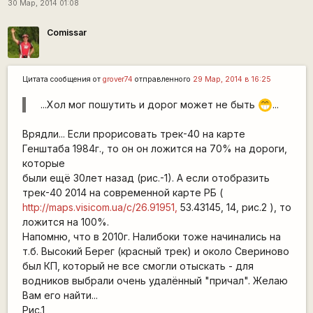
30 Мар, 2014 01:08
Comissar
Цитата сообщения от
grover74
отправленного
29 Мар, 2014 в 16:25
...Хол мог пошутить и дорог может не быть
...
;D
Врядли... Если прорисовать трек-40 на карте
Генштаба 1984г., то он он ложится на 70% на дороги,
которые
были ещё 30лет назад (рис.-1). А если отобразить
трек-40 2014 на современной карте РБ (
http://maps.visicom.ua/c/26.91951,
53.43145, 14, рис.2 ), то
ложится на 100%.
Напомню, что в 2010г. Налибоки тоже начинались на
т.б. Высокий Берег (красный трек) и около Свериново
был КП, который не все смогли отыскать - для
водников выбрали очень удалённый "причал". Желаю
Вам его найти...
Рис.1