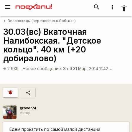
menu
search
more_vert
accessibility_new
Велопоходы (перенесено в События)
arrow_back
30.03(вс) Вкаточная
Налибокская. "Детское
кольцо". 40 км (+20
добиралово)
2 939
Новое сообщение:
Sn-tt
31 Мар, 2014 11:42
visibility
arrow_downward
notifications_active
share
grover74
Автор
Едем прокатить по самой малой дистанции