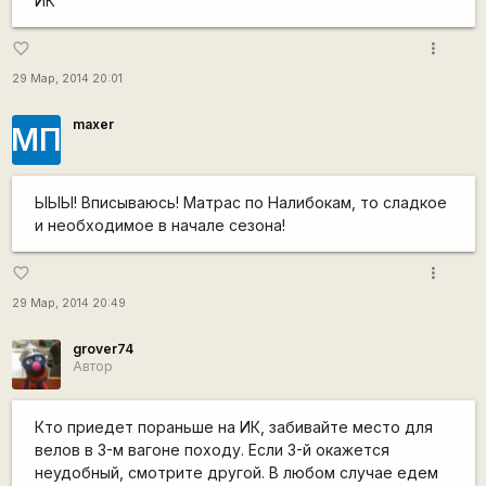
ИК
more_vert
favorite_border
29 Мар, 2014 20:01
maxer
МП
ЫЫЫ! Вписываюсь! Матрас по Налибокам, то сладкое
и необходимое в начале сезона!
more_vert
favorite_border
29 Мар, 2014 20:49
grover74
Автор
Кто приедет пораньше на ИК, забивайте место для
велов в 3-м вагоне походу. Если 3-й окажется
неудобный, смотрите другой. В любом случае едем