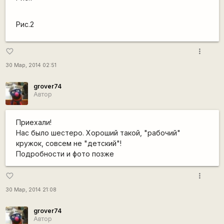
Рис.2
more_vert
favorite_border
30 Мар, 2014 02:51
grover74
Автор
Приехали!
Нас было шестеро. Хороший такой, "рабочий"
кружок, совсем не "детский"!
Подробности и фото позже
more_vert
favorite_border
30 Мар, 2014 21:08
grover74
Автор