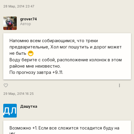
28 Мар, 2014 23:47
grover74
Автор
Напомню всем собирающимся, что треки
предварительные, Хол мог пошутить и дорог может
не быть
;D
Воду берите с собой, расположение колонок в этом
районе мне неизвестно.
По прогнозу завтра +9..11.
more_vert
favorite_border
29 Мар, 2014 16:25
Дашутка
ДЛ
Возможно +1. Если все сложится тосадится буду на