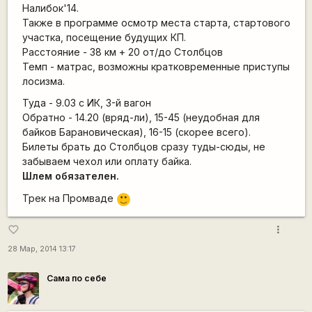
Налибок'14.
Также в программе осмотр места старта, стартового
участка, посещение будущих КП.
Расстояние - 38 км + 20 от/до Столбцов
Темп - матрас, возможны кратковременные приступы
лосизма.
Туда - 9.03 с ИК, 3-й вагон
Обратно - 14.20 (вряд-ли), 15-45 (неудобная для
байков Барановическая), 16-15 (скорее всего).
Билеты брать до Столбцов сразу туды-сюды, не
забываем чехол или оплату байка.
Шлем обязателен.
Трек на Промваде
:)
more_vert
favorite_border
28 Мар, 2014 13:17
Сама по себе