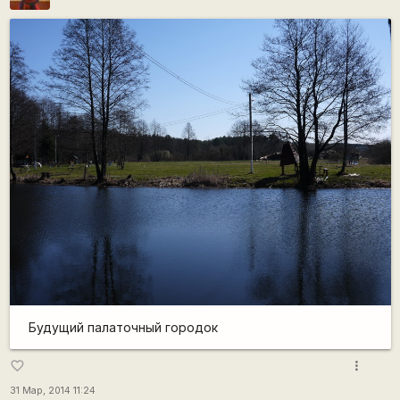
Будущий палаточный городок
more_vert
favorite_border
31 Мар, 2014 11:24