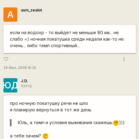
asm_zealot
A
если на водохр - то выйдет не меньше 80 км... не
слабо =) ночная покатушка среди недели как-то не
очень... либо темп спортивный...
more_vert
favorite_border
29 Июл, 2008 16:26
J.D.
ЮД
Автор
про ночную покатушку речи не шло
я планирую вернуться в тот же день
Юль, а темп и условия выживания скажешь
)))
???
а тебе зачем?
;)