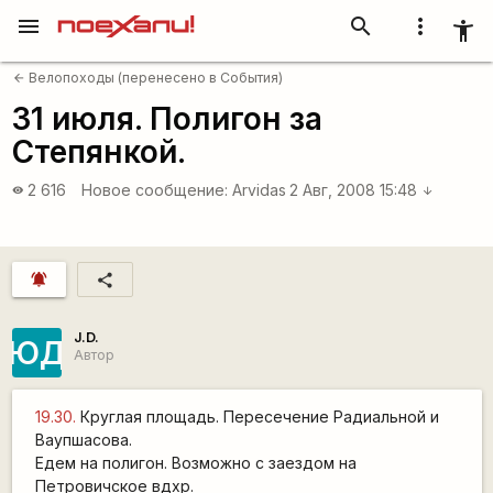
menu
search
more_vert
accessibility_new
Велопоходы (перенесено в События)
arrow_back
31 июля. Полигон за
Степянкой.
2 616
Новое сообщение:
Arvidas
2 Авг, 2008 15:48
visibility
arrow_downward
notifications_active
share
J.D.
ЮД
Автор
19.30.
Круглая площадь. Пересечение Радиальной и
Ваупшасова.
Едем на полигон. Возможно с заездом на
Петровичское вдхр.