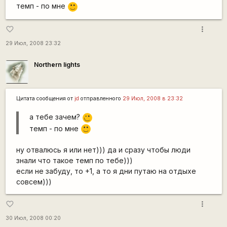
темп - по мне
:)
more_vert
favorite_border
29 Июл, 2008 23:32
Northern lights
Цитата сообщения от
jd
отправленного
29 Июл, 2008 в 23:32
а тебе зачем?
;)
темп - по мне
:)
ну отвалюсь я или нет))) да и сразу чтобы люди
знали что такое темп по тебе)))
если не забуду, то +1, а то я дни путаю на отдыхе
совсем)))
more_vert
favorite_border
30 Июл, 2008 00:20