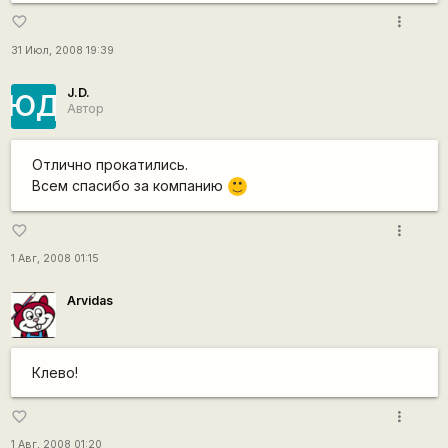
more_vert
favorite_border
31 Июл, 2008 19:39
J.D.
ЮД
Автор
Отлично прокатились.
Всем спасибо за компанию
:)
more_vert
favorite_border
1 Авг, 2008 01:15
Arvidas
Клево!
more_vert
favorite_border
1 Авг, 2008 01:20