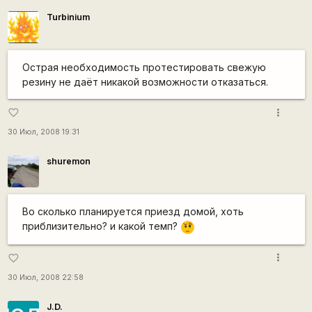
Turbinium
Острая необходимость протестировать свежую
резину не даёт никакой возможности отказаться.
more_vert
favorite_border
30 Июл, 2008 19:31
shuremon
Во сколько планируется приезд домой, хоть
приблизительно? и какой темп?
???
more_vert
favorite_border
30 Июл, 2008 22:58
J.D.