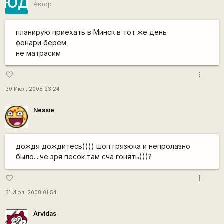
ЮД
Автор
планирую приехать в Минск в тот же день
фонари берем
не матрасим
more_vert
favorite_border
30 Июл, 2008 23:24
Nessie
дождя дождитесь)))) шоп грязюка и непролазно
было....че зря песок там сча гонять)))?
more_vert
favorite_border
31 Июл, 2008 01:54
Arvidas