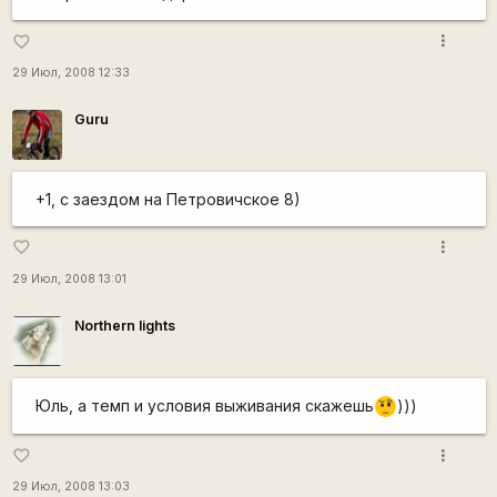
more_vert
favorite_border
29 Июл, 2008 12:33
Guru
+1, с заездом на Петровичское 8)
more_vert
favorite_border
29 Июл, 2008 13:01
Northern lights
Юль, а темп и условия выживания скажешь
)))
???
more_vert
favorite_border
29 Июл, 2008 13:03