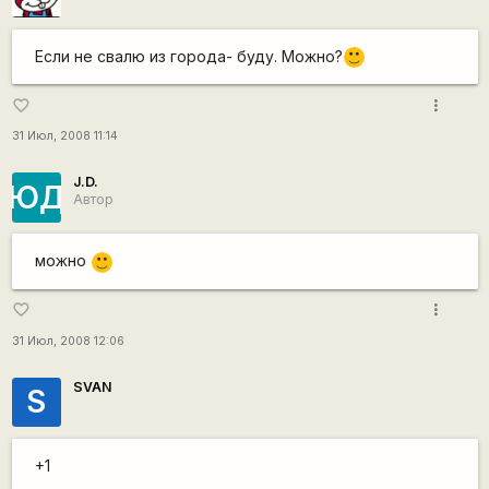
Если не свалю из города- буду. Можно?
:)
more_vert
favorite_border
31 Июл, 2008 11:14
J.D.
ЮД
Автор
можно
:)
more_vert
favorite_border
31 Июл, 2008 12:06
SVAN
S
+1