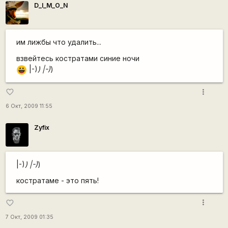
D_I_M_O_N
им лижбы что удалить...
взвейтесь
костратами
синие ночи
|-)
) |-)
)
|-))
more_vert
favorite_border
6 Окт, 2009 11:55
Zyfix
|-)
) |-)
)
костратаме - это пять!
more_vert
favorite_border
7 Окт, 2009 01:35