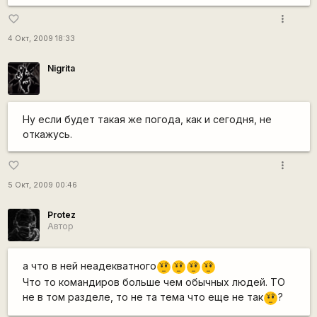
more_vert
favorite_border
4 Окт, 2009 18:33
Nigrita
Ну если будет такая же погода, как и сегодня, не
откажусь.
more_vert
favorite_border
5 Окт, 2009 00:46
Protez
Автор
а что в ней неадекватного
???
???
???
???
Что то командиров больше чем обычных людей. ТО
не в том разделе, то не та тема что еще не так
?
???