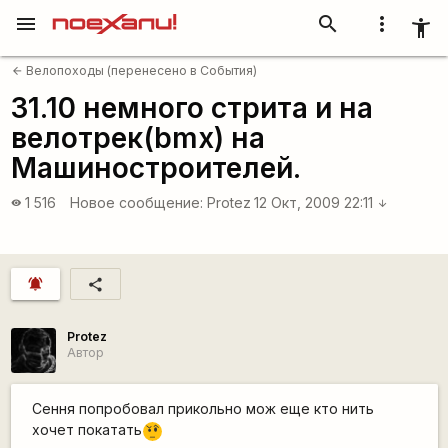
menu
search
more_vert
accessibility_new
Велопоходы (перенесено в События)
arrow_back
31.10 немного стрита и на
велотрек(bmx) на
Машиностроителей.
1 516
Новое сообщение:
Protez
12 Окт, 2009 22:11
visibility
arrow_downward
notifications_active
share
Protez
Автор
Сення попробовал прикольно мож еще кто нить
хочет покатать
???