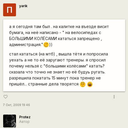
yarik
П
а я сегодня там был . на калитке на въезде висит
бумага, на неё написано - " на велосипедах с
БОЛЬШИМИ КОЛЁСАМИ кататься запрещено ,
администрация."
))
;)
стал кататься (на мтб) , вышла тётя и попросила
уехать а не то её заругают тренеры. я спросил
почему нельзя с "большими колёсами" катать?
сказала что точно не знает но её будуь ругать.
разрешила покатать 15 минут пока тренер не
пришёл... странные дела творятся
:-/
|-))
more_vert
favorite_border
7 Окт, 2009 19:46
Protez
Автор