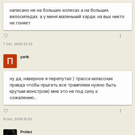
написано не на больших колесах а на больших
велосипедах. а у меня маленький хэрди. на вых никто
не гоняет
more_vert
favorite_border
7 Окт, 2009 20:02
yarik
П
ну да, наверное я перепутал ) трасса кклассная
правда чтобы прыгать все трамплики нужно быть
крутым монстром) мне это не под силу к
сожалению...
more_vert
favorite_border
8 Окт, 2009 16:00
Protez