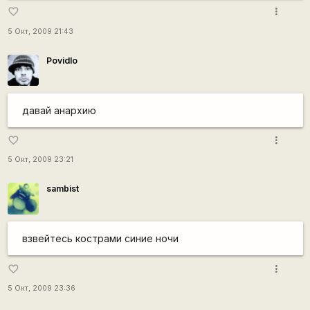
more_vert
favorite_border
5 Окт, 2009 21:43
Povidlo
давай анархию
more_vert
favorite_border
5 Окт, 2009 23:21
sambist
взвейтесь кострами синие ночи
more_vert
favorite_border
5 Окт, 2009 23:36