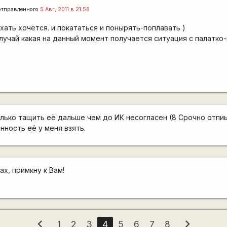
тправленного
5 Авг, 2011 в 21:58
ехать хочется. и покататься и понырять-поплавать )
случай какая на данный момент получается ситуация с палатко
олько тащить её дальше чем до ИК несогласен (8 Срочно отпи
нность её у меня взять.
чах, примкну к Вам!
chevron_left
chevron_right
1
2
3
4
5
6
7
8