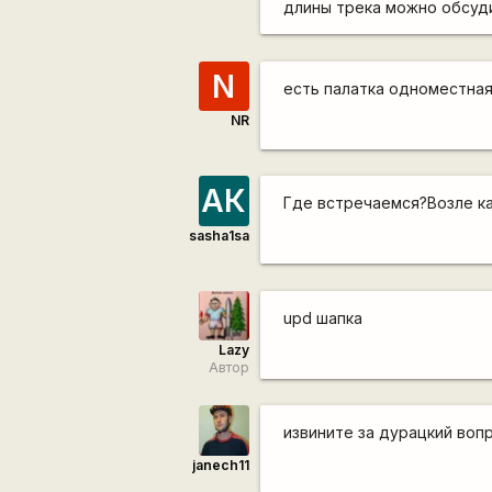
длины трека можно обсуди
N
есть палатка одноместна
NR
АК
Где встречаемся?Возле ка
sasha1sa
upd шапка
Lazy
Автор
извините за дурацкий вопр
janech11