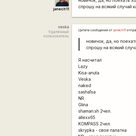
новичок, да, но поехать х
спрошу на всякий случай 
janech11
veska
Цитата сообщения от
janech11
отпр
Удалённый
пользователь
новичок, да, но поехат
спрошу на всякий случ
Я насчитал
Lazy
Kisa-anuta
Veska
naked
sasha1sa
NR
Glina
shaman.sh 2чел.
allexx65
KOMPASS 2чел.
skrypka - своя палатка