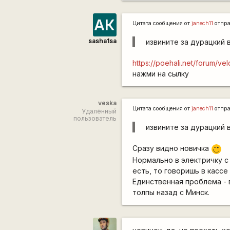
АК
Цитата сообщения от
janech11
отпр
sasha1sa
извините за дурацкий 
https://poehali.net/forum/ve
нажми на сылку
veska
Цитата сообщения от
janech11
отпр
Удалённый
пользователь
извините за дурацкий 
Сразу видно новичка
;)
Нормально в электричку с 
есть, то говоришь в кассе
Единственная проблема - 
толпы назад с Минск.