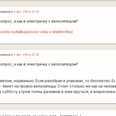
авленного
5 Авг, 2011 в 21:32
вопрос, а как в электричку с велосипедом?
lo/velo-boltalka/provoz-vela-v-elektrichke/
авленного
5 Авг, 2011 в 21:32
вопрос, а как в электричку с велосипедом?
велом, нормально. Если разобран и упакован, то бесплатно. Ес
 - билет на провоз велосипеда. Стоит столько же как на челове
в субботу утром толпы дачников в элки пруться, в вокресенье