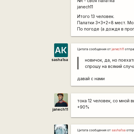
NR - своя палатка
janech11
Итого 13 человек.
Палатки 3+3+2=8 мест. Мож
По погоде (а дождя в про
АК
Цитата сообщения от
janech11
отпр
sasha1sa
новичок, да, но поехат
спрошу на всякий случ
давай с нами
тока 12 человек, со мной 
+90%
janech11
Цитата сообщения от
sasha1sa
отпр