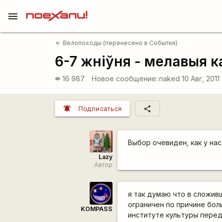
menu
Велопоходы (перенесено в События)
arrow_back
6-7 жніўня - мелавыя 
16 987
Новое сообщение:
naked
10 Авг, 2011
visibility
notifications_active
share
Подписаться
Выбор очевиден, как у на
Lazy
Автор
я так думаю что в сложив
ограничен по причине бол
KOMPASS
институте культуры перед