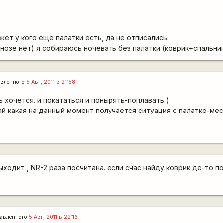
ет у кого ещё палатки есть, да не отписались.
гнозе нет) я собираюсь ночевать без палатки (коврик+спальни
авленного
5 Авг, 2011 в 21:58
ь хочется. и покататься и понырять-поплавать )
ай какая на данный момент получается ситуация с палатко-ме
выходит , NR-2 раза посчитана. если счас найду коврик де-то п
авленного
5 Авг, 2011 в 22:16