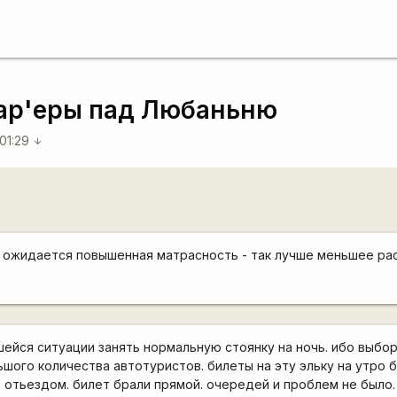
кар'еры пад Любаньню
 01:29
arrow_downward
с ожидается повышенная матрасность - так лучше меньшее ра
шейся ситуации занять нормальную стоянку на ночь. ибо выбо
ьшого количества автотуристов. билеты на эту эльку на утро 
 отьездом. билет брали прямой. очередей и проблем не было.