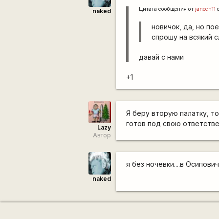
Цитата сообщения от
janech11
о
naked
новичок, да, но по
спрошу на всякий 
давай с нами
+1
Я беру вторую палатку, т
готов под свою ответстве
Lazy
Автор
я без ночевки....в Осипови
naked