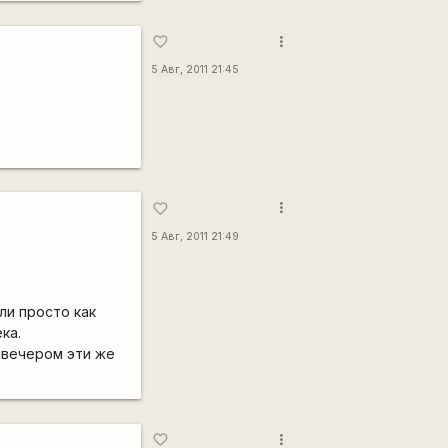
more_vert
favorite_border
5 Авг, 2011 21:45
more_vert
favorite_border
5 Авг, 2011 21:49
ли просто как
ка.
 вечером эти же
more_vert
favorite_border