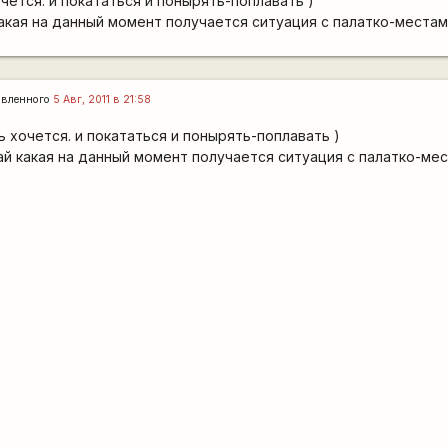
очется. и покататься и понырять-поплавать )
какая на данный момент получается ситуация с палатко-местам
авленного
5 Авг, 2011 в 21:58
ь хочется. и покататься и понырять-поплавать )
ай какая на данный момент получается ситуация с палатко-ме