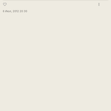
more_vert
favorite_border
6 Июл, 2012 20:30