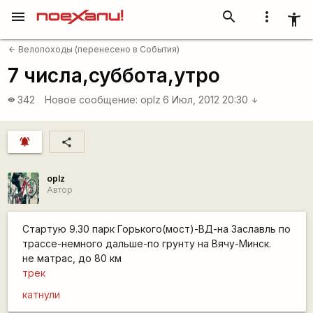
menu
search
more_vert
accessibility_new
Велопоходы (перенесено в События)
arrow_back
7 числа,суббота,утро
342
Новое сообщение:
oplz
6 Июл, 2012 20:30
visibility
arrow_downward
notifications_active
share
oplz
Автор
Стартую 9.30 парк Горького(мост)-ВД-на Заславль по
трассе-немного дальше-по грунту на Вячу-Минск.
не матрас, до 80 км
трек
катнули