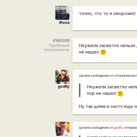
точно, что то я сморозил) 
Жека
4140093
Неужели засветло нельзя д
Удалённый
пользователь
не нашел
:(
Цитата сообщения от
отправленно
godfly
Неужели засветло нель
пор не нашел
:(
Ну так шлем и скотч еще 
Цитата сообщения от
godfly
отправ