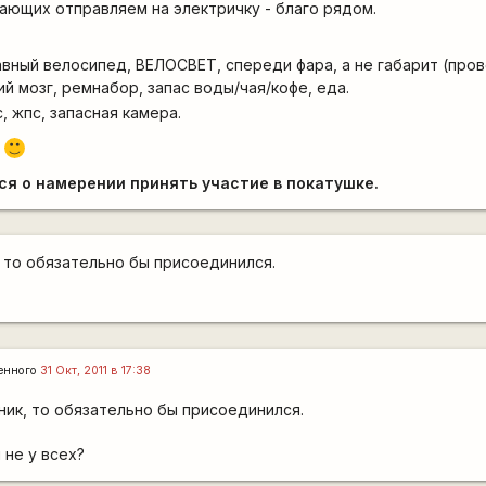
ающих отправляем на электричку - благо рядом.
авный велосипед, ВЕЛОСВЕТ, спереди фара, а не габарит (про
й мозг, ремнабор, запас воды/чая/кофе, еда.
, жпс, запасная камера.
С
:)
я о намерении принять участие в покатушке.
, то обязательно бы присоединился.
енного
31 Окт, 2011 в 17:38
ник, то обязательно бы присоединился.
 не у всех?