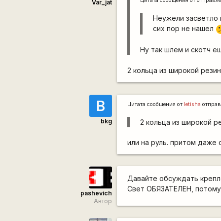
Цитата сообщения от
отправл
Var_jat
Неужели засветло н
сих пор не нашел
:
Ну так шлем и скотч е
2 кольца из широкой рези
B
Цитата сообщения от
letisha
отправ
bkg
2 кольца из широкой р
или на руль. притом даже
Давайте обсуждать крепле
Свет ОБЯЗАТЕЛЕН, потому 
pashevich
Автор