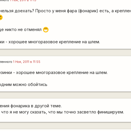
енного
1 Ноя, 2011 в 11:15
ельзя доехать? Просто у меня фара (фонарик) есть, а креплен
(
ще никто не отменял
;D
нки - хорошее многоразовое крепление на шлем.
ленного
1 Ноя, 2011 в 11:55
езинки - хорошее многоразовое крепление на шлем.
 одним можно обойтись
ния фонарика в другой теме.
что я не могу сказать, что мы точно засветло финишируем.