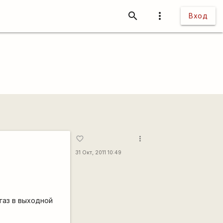
search
more_vert
Вход
more_vert
favorite_border
31 Окт, 2011 10:49
газ в выходной