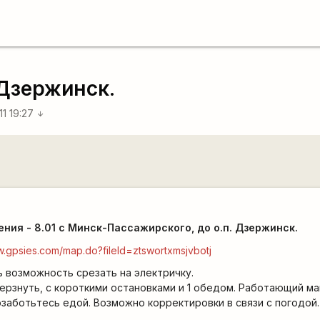
 Дзержинск.
11 19:27
arrow_downward
ения - 8.01 с Минск-Пассажирского, до о.п. Дзержинск.
w.gpsies.com/map.do?fileId=ztswortxmsjvbotj
ь возможность срезать на электричку.
ерзнуть, с короткими остановками и 1 обедом. Работающий ма
озаботьтесь едой. Возможно корректировки в связи с погодой.