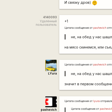
|-)
И связку дров)
_)
4140093
+1
Удалённый
пользователь
Цитата сообщения от
pashevich
отп
не, на обед у нас шашл
на мясо скинемся, или с
Цитата сообщения от
pashevich
отп
LYura
не, на обед у нас шашл
значит в первом сообщени
Цитата сообщения от
lyura
отправл
Цитата сообщения от
pashevic
pashevich