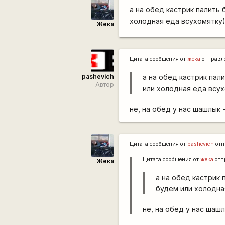
а на обед кастрик палить
холодная еда всухомятку
Жека
Цитата сообщения от
жека
отправл
pashevich
а на обед кастрик пал
Автор
или холодная еда всух
не, на обед у нас шашлык 
Цитата сообщения от
pashevich
отп
Цитата сообщения от
жека
отп
Жека
а на обед кастрик
будем или холодна
не, на обед у нас шашл