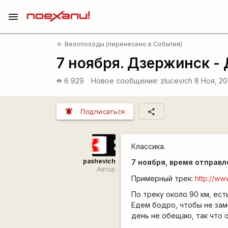
menu
Велопоходы (перенесено в События)
arrow_back
7 ноября. Дзержинск -
6 929
Новое сообщение:
zlucevich
8 Ноя, 20
visibility
notifications_active
share
Подписаться
Классика.
pashevich
7 ноября, время отправл
Автор
Примерный трек:
http://ww
По треку около 90 км, ест
Едем бодро, чтобы не зам
день не обещаю, так что 