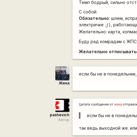
Темп бодрый, сильно отст
С собой:
Обязательно
: шлем, испр
электричке
), работающи
:]
Желательно: карта, копмас
Буду рад комрадам с ЖП
Желательно отписыватьс
если бы не в понедельник
Жека
Цитата сообщения от
жека
отправл
pashevich
если бы не в понедель
Автор
так ведь выходной же. или