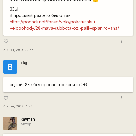
ЗЗЫ
В прошлый раз это было так
https://poehali.net/forum/velo/pokatushki-i-
velopohody/28-maya-subbota-oz.-palik-splanirovana/
more_vert
favorite_border
3 Июн, 2013 22:58
bkg
B
ацтой, 8-е беспросветно занято :-6
more_vert
favorite_border
4 Июн, 2013 01:24
Rаyman
Автор