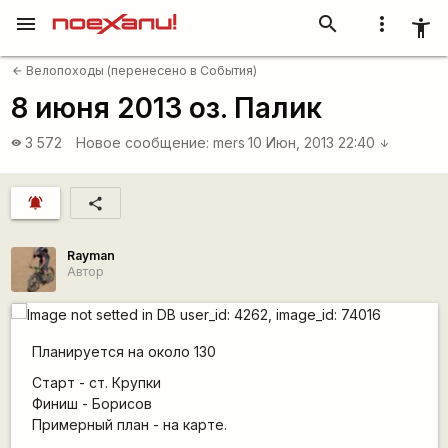
menu
search
more_vert
accessibility_new
Велопоходы (перенесено в События)
arrow_back
8 июня 2013 оз. Палик
3 572
Новое сообщение:
mers
10 Июн, 2013 22:40
visibility
arrow_downward
notifications_active
share
Rаyman
Автор
Планируется на около 130
Старт - ст. Крупки
Финиш - Борисов
Примерный план - на карте.