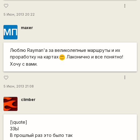
more_vert
favorite_border
5 Июн, 2013 20:22
maxer
МП
Люблю Rayman'a за великолепные маршруты и их
проработку на картах
Лаконично и все понятно!
:)
Хочу с вами.
more_vert
favorite_border
5 Июн, 2013 21:08
climber
[\quote]
ЗЗЫ
В прошлый раз это было так