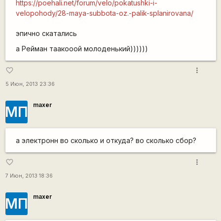
https://poehali.net/forum/velo/pokatushki-i-
velopohody/28-maya-subbota-oz.-palik-splanirovana/
эпично скатались
а Рейман таакооой молоденький))))))
more_vert
favorite_border
5 Июн, 2013 23:36
maxer
МП
а электронн во сколько и откуда? во сколько сбор?
more_vert
favorite_border
7 Июн, 2013 18:36
maxer
МП