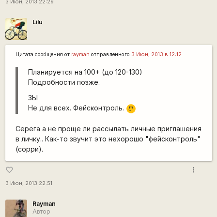
3 Июн, 2013 22:29
Lilu
Цитата сообщения от
rаyman
отправленного
3 Июн, 2013 в 12:12
Планируется на 100+ (до 120-130)
Подробности позже.
ЗЫ
\m
Не для всех. Фейсконтроль.
/
Серега а не проще ли рассылать личные приглашения
в личку.. Как-то звучит это нехорошо "фейсконтроль"
(сорри).
more_vert
favorite_border
3 Июн, 2013 22:51
Rаyman
Автор