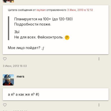
Цитата сообщения от
rаyman
отправленного
3 Июн, 2013 в 12:12
Планируется на 100+ (до 120-130)
Подробности позже.
ЗЫ
\m
Не для всех. Фейсконтроль.
/
Мое лицо пойдет?
:]
more_vert
favorite_border
3 Июн, 2013 16:03
mers
а я? а как же я? #)
more_vert
favorite_border