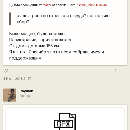
Цитата сообщения от
maxer
отправленного
7 Июн, 2013 в 18:36
а электронн во сколько и откуда? во сколько
сбор?
Было мощно, было хорошо!
Палик красив, горяч и холоден!
От дома до дома 165 км.
Я в г..но... Спасибо за это всем собравшимся и
поддержавшим!
more_vert
favorite_border
8 Июн, 2013 21:27
Rаyman
Автор