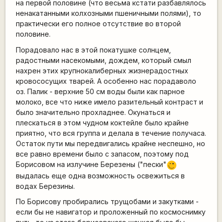
на первой половине (что весьма кстати разбавлялось
ненакатанными колхозными пшеничными полями), то
практически его полное отсутствие во второй
половине.
Порадовало нас в этой покатушке солнцем,
радостными насекомыми, дождем, который смыл
нахрен этих крупнокалиберных жизнерадостных
кровососущих тварей. А особенно нас порадаволо
оз. Палик - верхние 50 см воды были как парное
молоко, все что ниже имело разительный контраст и
было значительно прохладнее. Окунаться и
плескаться в этом чудном коктейле было крайне
приятно, что вся группа и делала в течение получаса.
Остаток пути мы передвигались крайне неспешно, но
все равно времени было с запасом, поэтому под
Борисовом на излучине Березены ("пески"
;)
выдалась еще одна возможность освежиться в
водах Березины.
По Борисову пробирались трущобами и закутками -
если бы не навигатор и проложенный по космоснимку