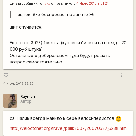
Цитата сообщения от
bkg
отправленного
4 Июн, 2013 в 01:24
ацтой, 8-е беспросветно занято :-6
шит случается.
Еще есть 3 (2?) 1 места (куплены билеты на поезд - 20
000 руб штука).
Остальные с добираловом туда будут решать
вопрос самостоятельно.
more_vert
favorite_border
4 Июн, 2013 22:25
Rаyman
Автор
оз. Палик всегда манило к себе велосипедистов
:)
http://velootchet.org/travel/palik2007/20070527_6238.htm