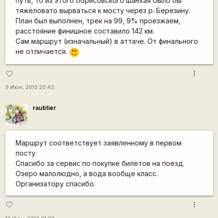
путь, то из этого борисовского шанхая было бы
тяжеловато вырваться к мосту через р. Березину.
План был выполнен, трек на 99, 9% проезжаем,
расстояние финишное составило 142 км.
Сам маршрут (изначальный) в аттаче. От финального
не отличается.
:)
more_vert
favorite_border
9 Июн, 2013 20:43
raubtier
Маршрут соответствует заявленному в первом
посту.
Спасибо за сервис по покупке билетов на поезд.
Озеро малолюдно, а вода вообще класс.
Организатору спасибо.
more_vert
favorite_border