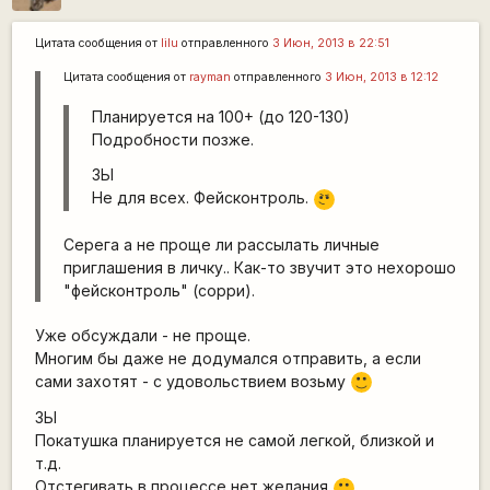
Цитата сообщения от
lilu
отправленного
3 Июн, 2013 в 22:51
Цитата сообщения от
rаyman
отправленного
3 Июн, 2013 в 12:12
Планируется на 100+ (до 120-130)
Подробности позже.
ЗЫ
\m
Не для всех. Фейсконтроль.
/
Серега а не проще ли рассылать личные
приглашения в личку.. Как-то звучит это нехорошо
"фейсконтроль" (сорри).
Уже обсуждали - не проще.
Многим бы даже не додумался отправить, а если
сами захотят - с удовольствием возьму
:)
ЗЫ
Покатушка планируется не самой легкой, близкой и
т.д.
Отстегивать в процессе нет желания
:)