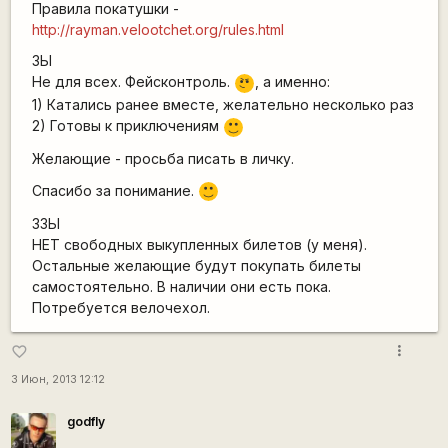
Правила покатушки -
http://rayman.velootchet.org/rules.html
ЗЫ
\m
Не для всех. Фейсконтроль.
, а именно:
/
1) Катались ранее вместе, желательно несколько раз
2) Готовы к приключениям
:)
Желающие - просьба писать в личку.
Спасибо за понимание.
:)
ЗЗЫ
НЕТ свободных выкупленных билетов (у меня).
Остальные желающие будут покупать билеты
самостоятельно. В наличии они есть пока.
Потребуется велочехол.
more_vert
favorite_border
3 Июн, 2013 12:12
godfly