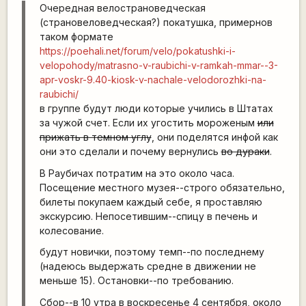
Очередная велострановедческая
(страновеловедческая?) покатушка, примернов
таком формате
https://poehali.net/forum/velo/pokatushki-i-
velopohody/matrasno-v-raubichi-v-ramkah-mmar--3-
apr-voskr-9.40-kiosk-v-nachale-velodorozhki-na-
raubichi/
в группе будут люди которые учились в Штатах
за чужой счет. Если их угостить мороженым
или
прижать в темном углу
, они поделятся инфой как
они это сделали и почему вернулись
во дураки
.
В Раубичах потратим на это около часа.
Посещение местного музея--строго обязательно,
билеты покупаем каждый себе, я проставляю
экскурсию. Непосетившим--спицу в печень и
колесование.
будут новички, поэтому темп--по последнему
(надеюсь выдержать средне в движении не
меньше 15). Остановки--по требованию.
Сбор--в 10 утра в воскресенье 4 сентября, около