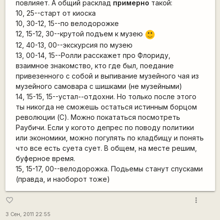
повлияет. А общий расклад
примерно
такой:
10, 25--старт от киоска
10, 30-12, 15--по велодорожке
12, 15-12, 30--крутой подъем к музею
:)
12, 40-13, 00--экскурсия по музею
13, 00-14, 15--Ролли расскажет про Флориду,
взаимное знакомство, кто где был, поедание
привезенного с собой и выпивание музейного чая из
музейного самовара с шишками (не музейными)
14, 15-15, 15--устал--отдохни. Но только после этого
ты никогда не сможешь остаться истинным борцом
революции (С). Можно покататься посмотреть
Раубичи. Если у когото депрес по поводу политики
или экономики, можно погулять по кладбищу и понять
что все есть суета сует. В общем, на месте решим,
буферное время.
15, 15-17, 00--велодорожка. Подьемы станут спусками
(правда, и наоборот тоже)
more_vert
favorite_border
3 Сен, 2011 22:55