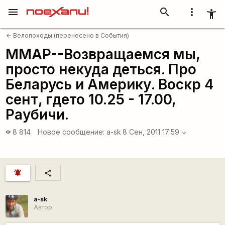
menu
search
more_vert
accessibility_new
Велопоходы (перенесено в События)
arrow_back
MMAP--Возвращаемся мы,
просто некуда деться. Про
Беларусь и Америку. Воскр 4
сент, гдето 10.25 - 17.00,
Раубичи.
8 814
Новое сообщение:
a-sk
8 Сен, 2011 17:59
visibility
arrow_downward
notifications_active
share
a-sk
Автор