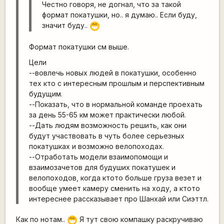
Честно говоря, не догнал, что за такой
формат покатушки, но.. я думаю.. Если буду,
значит буду..
;D
Формат покатушки см выше.
Цели
--вовлечь новых людей в покатушки, особенно
тех кто с интересным прошлым и перспективным
будущим.
--Показать, что в нормальной команде проехать
за день 55-65 км может практически любой.
--Дать людям возможность решить, как они
будут участвовать в чуть более серьезных
покатушках и возможно велопоходах.
--Отработать модели взаимопомощи и
взаимозачетов для будуших покатушек и
велопоходов, когда ктото больше груза везет и
вообще умеет камеру сменить на ходу, а ктото
интереснее рассказывает про Шанхай или Сиэттл.
Как по нотам..
Я тут свою компашку раскручиваю
;D