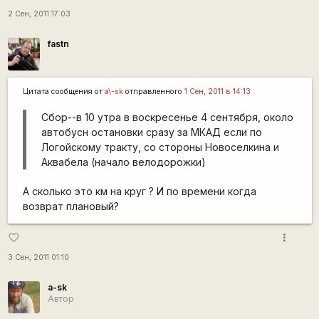
2 Сен, 2011 17:03
fastn
Цитата сообщения от
a\-sk
отправленного
1 Сен, 2011 в 14:13
Сбор--в 10 утра в воскресенье 4 сентября, около
автобусн остановки сразу за МКАД если по
Логойскому тракту, со стороны Новоселкина и
Аквабела (начало велодорожки)
А сколько это км на круг ? И по времени когда
возврат плановый?
more_vert
favorite_border
3 Сен, 2011 01:10
a-sk
Автор