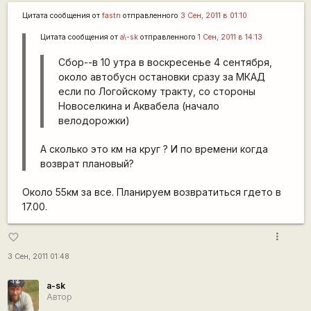
Цитата сообщения от
fastn
отправленного
3 Сен, 2011 в 01:10
Цитата сообщения от
a\-sk
отправленного
1 Сен, 2011 в 14:13
Сбор--в 10 утра в воскресенье 4 сентября,
около автобусн остановки сразу за МКАД
если по Логойскому тракту, со стороны
Новоселкина и Аквабела (начало
велодорожки)
А сколько это км на круг ? И по времени когда
возврат плановый?
Около 55км за все. Планируем возвратиться гдето в
17.00.
more_vert
favorite_border
3 Сен, 2011 01:48
a-sk
Автор