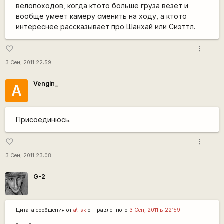
велопоходов, когда ктото больше груза везет и
вообще умеет камеру сменить на ходу, а ктото
интереснее рассказывает про Шанхай или Сиэттл.
more_vert
favorite_border
3 Сен, 2011 22:59
Vengin_
А
Присоединюсь.
more_vert
favorite_border
3 Сен, 2011 23:08
G-2
Цитата сообщения от
a\-sk
отправленного
3 Сен, 2011 в 22:59