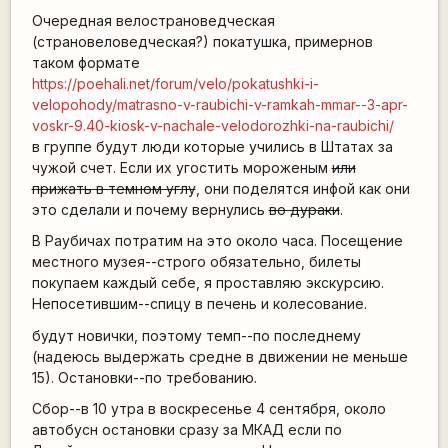
Очередная велострановедческая
(страновеловедческая?) покатушка, примернов
таком формате
https://poehali.net/forum/velo/pokatushki-i-
velopohody/matrasno-v-raubichi-v-ramkah-mmar--3-apr-
voskr-9.40-kiosk-v-nachale-velodorozhki-na-raubichi/
в группе будут люди которые учились в Штатах за
чужой счет. Если их угостить мороженым
или
прижать в темном углу
, они поделятся инфой как они
это сделали и почему вернулись
во дураки
.
В Раубичах потратим на это около часа. Посещение
местного музея--строго обязательно, билеты
покупаем каждый себе, я проставляю экскурсию.
Непосетившим--спицу в печень и колесование.
будут новички, поэтому темп--по последнему
(надеюсь выдержать средне в движении не меньше
15). Остановки--по требованию.
Сбор--в 10 утра в воскресенье 4 сентября, около
автобусн остановки сразу за МКАД если по