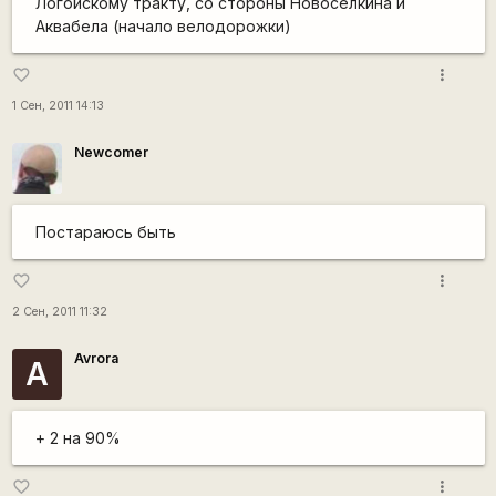
Логойскому тракту, со стороны Новоселкина и
Аквабела (начало велодорожки)
more_vert
favorite_border
1 Сен, 2011 14:13
Newcomer
Постараюсь быть
more_vert
favorite_border
2 Сен, 2011 11:32
Avrora
A
+ 2 на 90%
more_vert
favorite_border