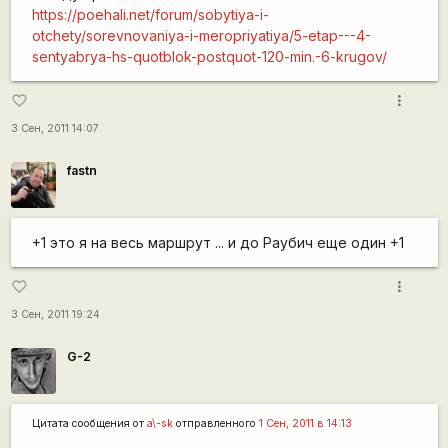
https://poehali.net/forum/sobytiya-i-
otchety/sorevnovaniya-i-meropriyatiya/5-etap---4-
sentyabrya-hs-quotblok-postquot-120-min.-6-krugov/
more_vert
favorite_border
3 Сен, 2011 14:07
fastn
+1 это я на весь маршрут ... и до Раубич еще один +1
more_vert
favorite_border
3 Сен, 2011 19:24
G-2
Цитата сообщения от
a\-sk
отправленного
1 Сен, 2011 в 14:13