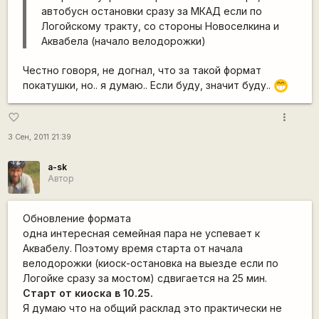
автобусн остановки сразу за МКАД если по
Логойскому тракту, со стороны Новоселкина и
Аквабела (начало велодорожки)
Честно говоря, не догнал, что за такой формат
покатушки, но.. я думаю.. Если буду, значит буду..
;D
more_vert
favorite_border
3 Сен, 2011 21:39
a-sk
Автор
Обновление формата
одна интересная семейная пара не успевает к
Аквабелу. Поэтому время старта от начала
велодорожки (киоск-остановка на выезде если по
Логойке сразу за мостом) сдвигается на 25 мин.
Старт от киоска в 10.25.
Я думаю что на общий расклад это практически не