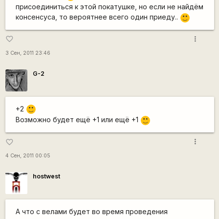
присоединиться к этой покатушке, но если не найдём
консенсуса, то вероятнее всего один приеду..
:)
more_vert
favorite_border
3 Сен, 2011 23:46
G-2
+2
:)
Возможно будет ещё +1 или ещё +1
:)
more_vert
favorite_border
4 Сен, 2011 00:05
hostwest
А что с велами будет во время проведения