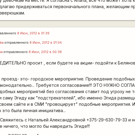
у девочкам на месте. Я согласна с Ariana, всё что может хоть 
едлагаю придерживаться первоначального плана, желающим п
 зверюшкам.
авленного
8 Июн, 2012 в 01:39
ka
отправленного
8 Июн, 2012 в 01:04
na
отправленного
8 Июн, 2012 в 00:38
ДИТЕЛЬНО просит , если будете на акции- подойти к Беляново
 проезд- это- городское мероприятие. Проведение подобны
аконодательно... Требуется согласование!!! ЭТО НУЖНО СОГЛА
обных мероприятий без согласования ставит под угрозу не т
 и саму Эгиду как "подстрекателей", ибо именно Эгида разме
своем сайте и в СМИ "провоцирует" подобные мероприятия. И
 это была личная инициатива...
Свяжитесь с Натальей Александровной +375-29-630-79-33 и н
 ничего, что могло бы навредить Эгиде!!!