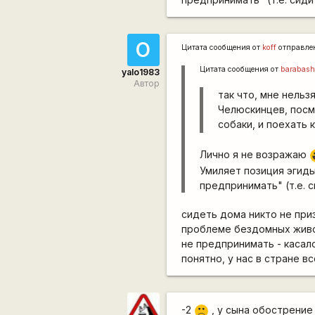
О
Цитата сообщения от
koff
отправле
Цитата сообщения от
barabash
yalo1983
Автор
так что, мне нельз
Челюскинцев, посм
собаки, и поехать
Лично я не возражаю
|
Умиляет позиция эгиды
предпринимать" (т.е. 
сидеть дома никто не приз
проблеме бездомных живо
не предпринимать - касал
понятно, у нас в стране в
-2
, у сына обострение 
:(