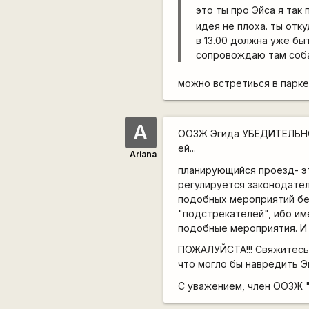
это ты про Эйса я так
идея не плоха. ты отк
в 13.00 должна уже быт
сопровождаю там соб
можно встретиься в парке г
A
ООЗЖ Эгида УБЕДИТЕЛЬНО п
ей...
Ariana
планирующийся проезд- э
регулируется законодател
подобных мероприятий без
"подстрекателей", ибо и
подобные мероприятия. И н
ПОЖАЛУЙСТА!!! Свяжитесь 
что могло бы навредить Эг
С уважением, член ООЗЖ "