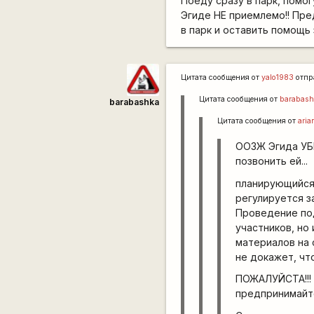
Поеду сразу в парк, помог
Эгиде НЕ приемлемо!! Пр
в парк и оставить помощь
Цитата сообщения от
yalo1983
отпр
Цитата сообщения от
barabash
barabashka
Цитата сообщения от
aria
ООЗЖ Эгида УБЕ
позвонить ей...
планирующийся
регулируется з
Проведение под
участников, но
материалов на 
не докажет, что
ПОЖАЛУЙСТА!!! 
предпринимайте