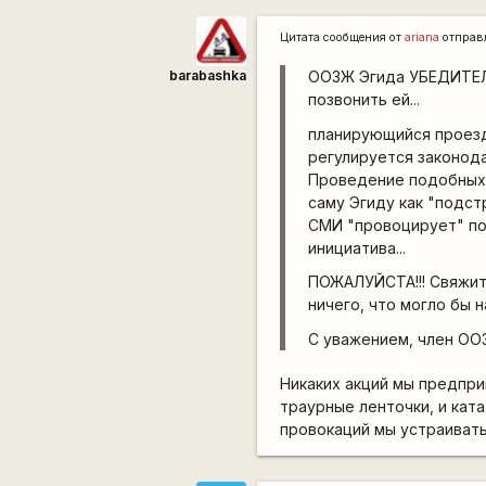
Цитата сообщения от
ariana
отправ
barabashka
ООЗЖ Эгида УБЕДИТЕЛЬН
позвонить ей...
планирующийся проезд
регулируется законода
Проведение подобных м
саму Эгиду как "подст
СМИ "провоцирует" по
инициатива...
ПОЖАЛУЙСТА!!! Свяжит
ничего, что могло бы н
С уважением, член ОО
Никаких акций мы предпри
траурные ленточки, и кат
провокаций мы устраивать