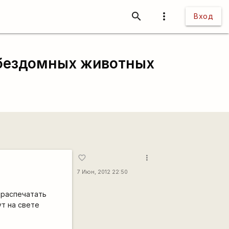
search
more_vert
Вход
 бездомных животных
more_vert
favorite_border
7 Июн, 2012 22:50
 распечатать
ут на свете