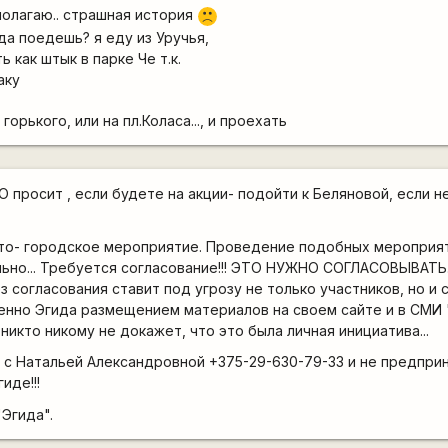
 полагаю.. страшная история
:(
уда поедешь? я еду из Уручья,
ь как штык в парке Че т.к.
аку
орького, или на пл.Коласа..., и проехать
росит , если будете на акции- подойти к Беляновой, если не
то- городское мероприятие. Проведение подобных мероприя
ьно... Требуется согласование!!! ЭТО НУЖНО СОГЛАСОВЫВАТЬ.
 согласования ставит под угрозу не только участников, но и 
менно Эгида размещением материалов на своем сайте и в СМИ
икто никому не докажет, что это была личная инициатива...
с Натальей Александровной +375-29-630-79-33 и не предприн
иде!!!
Эгида".