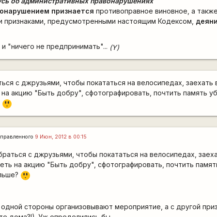
усь об административных правонарушениях
онарушением признается
противоправное виновное, а такж
 признаками, предусмотренными настоящим Кодексом,
деяни
и "ничего не предпринимать"...
(Y)
ться с джрузьями, чтобы покататься на велосипедах, заехать 
на акцию "Быть добру", сфотографировать, почтить память уб
=8
?
O
правленного
9 Июн, 2012 в 00:15
обраться с джрузьями, чтобы покататься на велосипедах, заеха
ть на акцию "Быть добру", сфотографировать, почтить памят
=8
альше?
O
с одной стороны организовывают мероприятие, а с другой при
те дома?!). Уж определились бы.