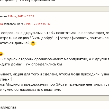
нного
9 Июн, 2012 в 08:32
ka
отправленного
9 Июн, 2012 в 00:15
я собраться с джрузьями, чтобы покататься на велосипедах, з
отреть на акцию "Быть добру", сфотографировать, почтить п
=8
 кататься дальше?
O
-))
 - с одной стороны организовывают мероприятие, а с другой
сидите дома?!). Уж определились бы.
ывает, акция для того и сделана, чтобы люди приходили, узна
тных :|)
ось Мишиного предложения про Эйса и траурные ленточки, ту
сё нужно согласовывать с властями..
аллергии..