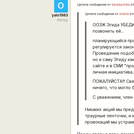
О
Цитата сообщения от
barabashka
от
Цитата сообщения от
ariana
от
yalo1983
Автор
ООЗЖ Эгида УБЕДИТ
позвонить ей...
планирующийся пр
регулируется зако
Проведение подобн
но и саму Эгиду к
сайте и в СМИ "пр
личная инициатива..
ПОЖАЛУЙСТА!!! Свя
ничего, что могло 
С уважением, член
Никаких акций мы пре
траурные ленточки, и 
провокаций мы устраив