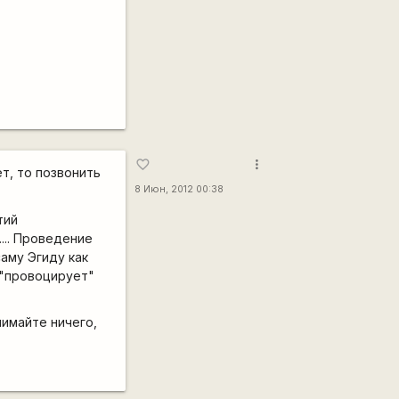
more_vert
favorite_border
т, то позвонить
8 Июн, 2012 00:38
тий
... Проведение
саму Эгиду как
 "провоцирует"
имайте ничего,