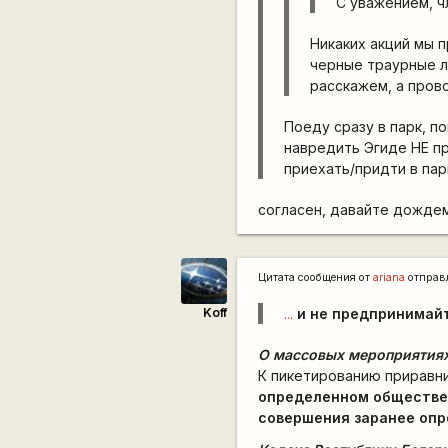
С уважением, ч
Никаких акций мы 
черные траурные л
расскажем, а прово
Поеду сразу в парк, по
навредить Эгиде НЕ п
приехать/придти в па
согласен, давайте дождем
Цитата сообщения от
ariana
отправ
Koff
...
и не предпринимай
О массовых мероприятиях
К пикетированию приравн
определенном обществе
совершения заранее опр