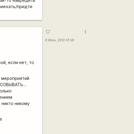
как-то навредить
риехать/придти
more_vert
favorite_border
8 Июн, 2012 01:58
й, если нет, то
х мероприятий
СОВЫВАТЬ....
олько
щением
 никто никому
е