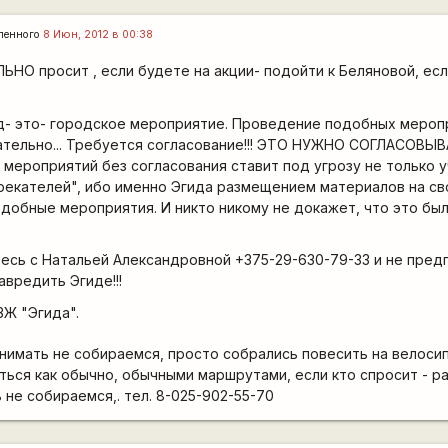
ленного
8 Июн, 2012 в 00:38
О просит , если будете на акции- подойти к Беляновой, есл
- это- городское мероприятие. Проведение подобных мероп
тельно... Требуется согласование!!! ЭТО НУЖНО СОГЛАСОВЫВАТ
ероприятий без согласования ставит под угрозу не только уч
рекателей", ибо именно Эгида размещением материалов на св
добные мероприятия. И никто никому не докажет, что это был
есь с Натальей Александровной +375-29-630-79-33 и не пред
авредить Эгиде!!!
ЗЖ "Эгида".
нимать не собираемся, просто собрались повесить на велос
аться как обычно, обычными маршрутами, если кто спросит - р
 не собираемся,. тел. 8-025-902-55-70