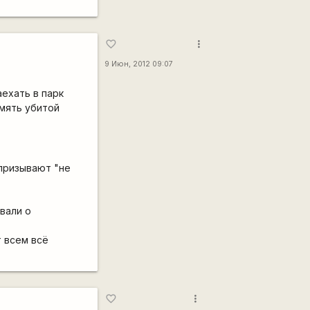
more_vert
favorite_border
9 Июн, 2012 09:07
аехать в парк
амять убитой
 призывают "не
вали о
т всем всё
more_vert
favorite_border