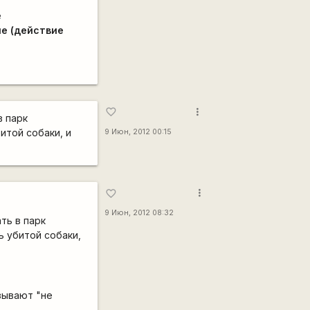
е
е (действие
more_vert
favorite_border
в парк
итой собаки, и
9 Июн, 2012 00:15
more_vert
favorite_border
9 Июн, 2012 08:32
ть в парк
ь убитой собаки,
зывают "не