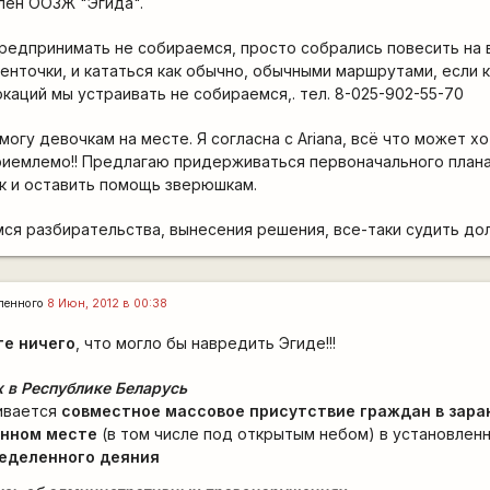
лен ООЗЖ "Эгида".
предпринимать не собираемся, просто собрались повесить на
енточки, и кататься как обычно, обычными маршрутами, если к
каций мы устраивать не собираемся,. тел. 8-025-902-55-70
могу девочкам на месте. Я согласна с Ariana, всё что может хо
риемлемо!! Предлагаю придерживаться первоначального план
рк и оставить помощь зверюшкам.
ся разбирательства, вынесения решения, все-таки судить до
ленного
8 Июн, 2012 в 00:38
те ничего
, что могло бы навредить Эгиде!!!
 в Республике Беларусь
ивается
совместное массовое присутствие граждан в зара
нном месте
(в том числе под открытым небом) в установлен
еделенного деяния