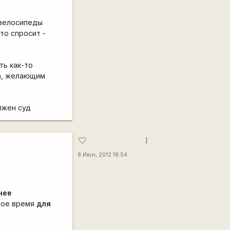
 велосипеды
то спросит -
ть как-то
а, желающим
лжен суд
more_vert
favorite_border
8 Июн, 2012 18:54
нее
ное время
для