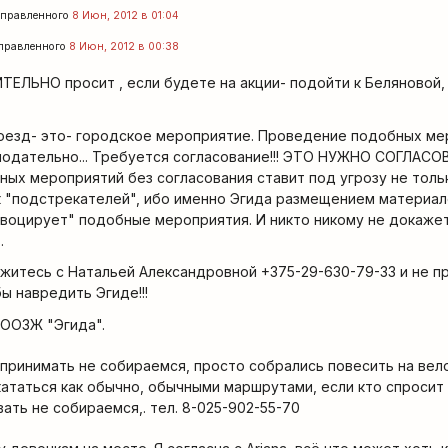
правленного
8 Июн, 2012 в 01:04
правленного
8 Июн, 2012 в 00:38
ЕЛЬНО просит , если будете на акции- подойти к Беляновой, 
оезд- это- городское мероприятие. Проведение подобных ме
нодательно... Требуется согласование!!! ЭТО НУЖНО СОГЛАСОВ
ых мероприятий без согласования ставит под угрозу не тольк
ак "подстрекателей", ибо именно Эгида размещением материал
овоцирует" подобные мероприятия. И никто никому не докажет
.
житесь с Натальей Александровной +375-29-630-79-33 и не 
бы навредить Эгиде!!!
 ООЗЖ "Эгида".
дпринимать не собираемся, просто собрались повесить на ве
кататься как обычно, обычными маршрутами, если кто спросит 
ать не собираемся,. тел. 8-025-902-55-70