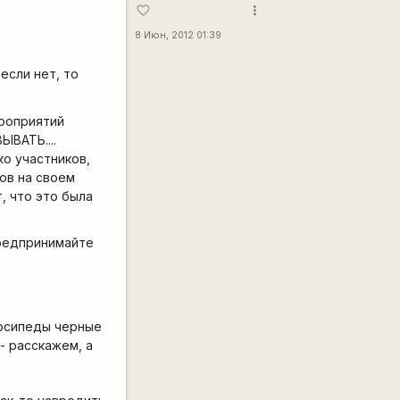
more_vert
favorite_border
8 Июн, 2012 01:39
если нет, то
роприятий
ЫВАТЬ....
о участников,
ов на своем
, что это была
предпринимайте
лосипеды черные
- расскажем, а