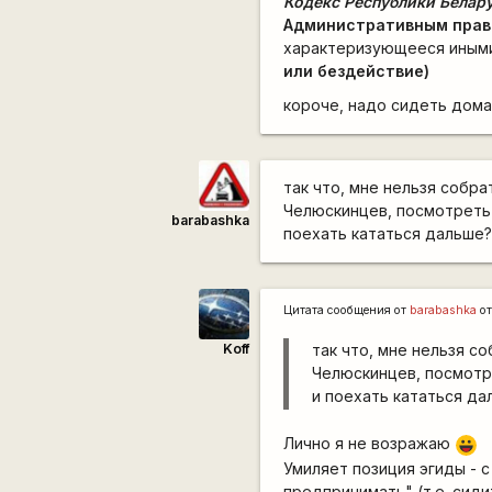
Кодекс Республики Белар
Административным прав
характеризующееся иными
или бездействие)
короче, надо сидеть дома 
так что, мне нельзя собра
Челюскинцев, посмотреть 
barabashka
поехать кататься дальше
Цитата сообщения от
barabashka
от
Koff
так что, мне нельзя с
Челюскинцев, посмотре
и поехать кататься д
Лично я не возражаю
|-))
Умиляет позиция эгиды - 
предпринимать" (т.е. сиди