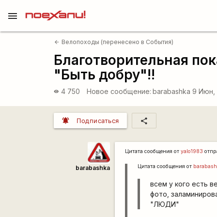
menu
Велопоходы (перенесено в События)
arrow_back
Благотворительная по
"Быть добру"!!
4 750
Новое сообщение:
barabashka
9 Июн, 
visibility
notifications_active
share
Подписаться
Цитата сообщения от
yalo1983
отпр
Цитата сообщения от
barabash
barabashka
всем у кого есть в
фото, заламинирова
"ЛЮДИ"