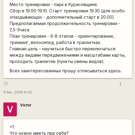
Место тренировки - парк в Курасовщине.
Сбор в 19.00-19.10. Старт тренировки 19.30 (для особо
опаздывающих - дополнительный старт в 20.00).
Предполагаемая продолжительность тренировки -
2.5-3часа.
План тренировки - 6-8 этапов - ориентирование,
треккинг, велосипед, работа в транзитках.
Главная цель - научиться быстро переключаться
между видами передвижениями и масштабами карты,
проходить транзитки (пункты смены видов).
Всех заинтересованных прошу отписываться здесь.
more_vert
favorite_border
11 Авг, 2008 14:32
Victor
V
+1.
Что нужно иметь при себе?