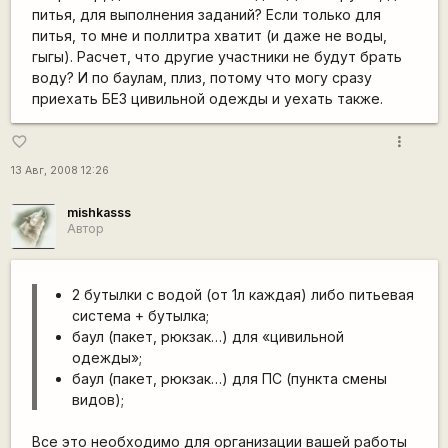
питья, для выполнения заданий? Если только для
питья, то мне и поллитра хватит (и даже не воды,
гыгы). Расчет, что другие участники не будут брать
воду? И по баулам, плиз, потому что могу сразу
приехать БЕЗ цивильной одежды и уехать также.
more_vert
favorite_border
13 Авг, 2008 12:26
mishkasss
Автор
2 бутылки с водой (от 1л каждая) либо питьевая
система + бутылка;
баул (пакет, рюкзак…) для «цивильной
одежды»;
баул (пакет, рюкзак…) для ПС (пункта смены
видов);
Все это необходимо для организации вашей работы