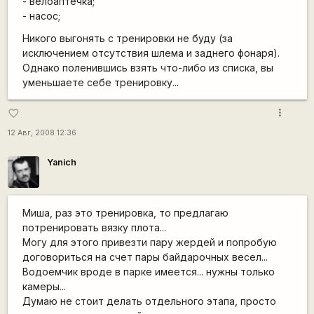
- велоаптечка;
- насос;
Никого выгонять с тренировки не буду (за
исключением отсутствия шлема и заднего фонаря).
Однако поленившись взять что-либо из списка, вы
уменьшаете себе тренировку...
more_vert
favorite_border
12 Авг, 2008 12:36
Yanich
Миша, раз это тренировка, то предлагаю
потренировать вязку плота...
Могу для этого привезти пару жердей и попробую
договориться на счет пары байдарочных весел...
Водоемчик вроде в парке имеется... нужны только
камеры...
Думаю не стоит делать отдельного этапа, просто