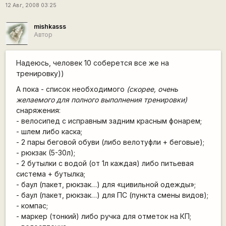
12 Авг, 2008 03:25
mishkasss
Автор
Надеюсь, человек 10 соберется все же на
тренировку))
А пока - список необходимого
(скорее, очень
желаемого для полного выполнения тренировки)
снаряжения:
- велосипед с исправным задним красным фонарем;
- шлем либо каска;
- 2 пары беговой обуви (либо велотуфли + беговые);
- рюкзак (5-30л);
- 2 бутылки с водой (от 1л каждая) либо питьевая
система + бутылка;
- баул (пакет, рюкзак…) для «цивильной одежды»;
- баул (пакет, рюкзак…) для ПС (пункта смены видов);
- компас;
- маркер (тонкий) либо ручка для отметок на КП;