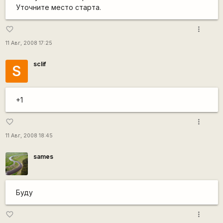
Уточните место старта.
more_vert
favorite_border
11 Авг, 2008 17:25
sclif
S
+1
more_vert
favorite_border
11 Авг, 2008 18:45
sames
Буду
more_vert
favorite_border