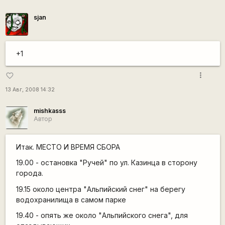
sjan
+1
more_vert
favorite_border
13 Авг, 2008 14:32
mishkasss
Автор
Итак. МЕСТО И ВРЕМЯ СБОРА
19.00 - остановка "Ручей" по ул. Казинца в сторону
города.
19.15 около центра "Альпийский снег" на берегу
водохранилища в самом парке
19.40 - опять же около "Альпийского снега", для