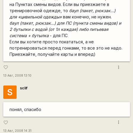
на Пунктах смены видов. Если вы приезжаете в
тренировочной одежде, то
баул (пакет, рюкзак…)
для «цивильной одежды»
вам конечно, не нужен.
баул (пакет, рюкзак…) для ПС (пункта смены видов) и
2 бутылки с водой (от 1л каждая) либо питьевая
система + бутылка
- для ПС
Если вы хотите просто покататься, а не
потренироваться перед гонками, то все это не надо.
Приезжайте, получайте карты и вперед)
more_vert
favorite_border
13 Авг, 2008 13:10
sclif
S
понял, спасибо
more_vert
favorite_border
13 Авг, 2008 14:31