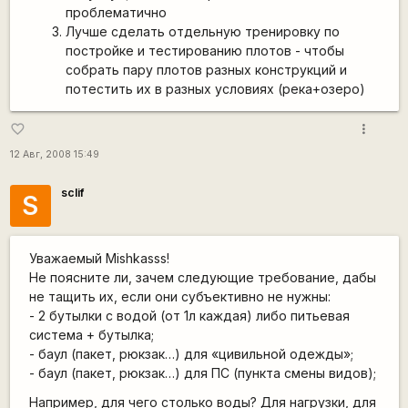
проблематично
Лучше сделать отдельную тренировку по
постройке и тестированию плотов - чтобы
собрать пару плотов разных конструкций и
потестить их в разных условиях (река+озеро)
more_vert
favorite_border
12 Авг, 2008 15:49
sclif
S
Уважаемый Mishkasss!
Не поясните ли, зачем следующие требование, дабы
не тащить их, если они субъективно не нужны:
- 2 бутылки с водой (от 1л каждая) либо питьевая
система + бутылка;
- баул (пакет, рюкзак…) для «цивильной одежды»;
- баул (пакет, рюкзак…) для ПС (пункта смены видов);
Например, для чего столько воды? Для нагрузки, для