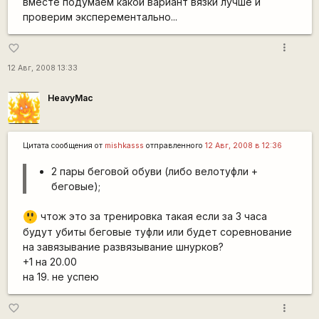
вместе подумаем какой вариант вязки лучше и
проверим эксперементально...
more_vert
favorite_border
12 Авг, 2008 13:33
HeavyMac
Цитата сообщения от
mishkasss
отправленного
12 Авг, 2008 в 12:36
2 пары беговой обуви (либо велотуфли +
беговые);
=8
чтож это за тренировка такая если за 3 часа
O
будут убиты беговые туфли или будет соревнование
на завязывание развязывание шнурков?
+1 на 20.00
на 19. не успею
more_vert
favorite_border