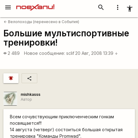
menu
search
more_vert
accessibility_new
Велопоходы (перенесено в События)
arrow_back
Большие мультиспортивные
тренировки!
2 489
Новое сообщение:
sclif
20 Авг, 2008 13:39
visibility
arrow_downward
notifications_active
share
mishkasss
Автор
Всем сочувствующим приключенческим гонкам
посвящается!!!
14 августа (четверг) состоиться большая открытая
тренировка "Команды Promwad".