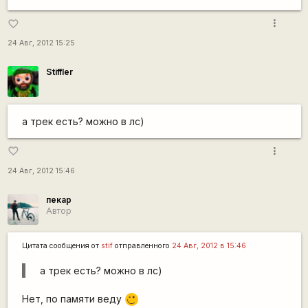
more_vert
favorite_border
24 Авг, 2012 15:25
Stiffler
а трек есть? можно в лс)
more_vert
favorite_border
24 Авг, 2012 15:46
пекар
Автор
Цитата сообщения от
stif
отправленного
24 Авг, 2012 в 15:46
а трек есть? можно в лс)
Нет, по памяти веду
;)