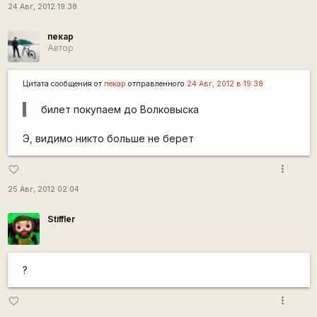
24 Авг, 2012 19:38
пекар
Автор
Цитата сообщения от
пекар
отправленного
24 Авг, 2012 в 19:38
билет покупаем до Волковыска
Э, видимо никто больше не берет
more_vert
favorite_border
25 Авг, 2012 02:04
Stiffler
?
more_vert
favorite_border