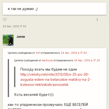
я так не думаю
:]
more_vert
favorite_border
24 Авг, 2012 17:50
Jamie
Цитата сообщения от
stif
отправленного
24 Авг, 2012 в 17:42
Цитата сообщения от
kantsum
отправленного
24 Авг, 2012 в 17:20
Походу ехать мы будем не одни
http://veloby.net/ride/2012/08/s-25-po-26-
avgusta-edem-na-belaruskie-maldivy-na-2-
kolesnoi-tekhnikekrasnoselsk
Хоть веселей будет)))
как-то упаднически прозвучало. ЕЩЁ ВЕСЕЛЕЙ