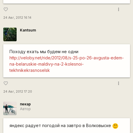
more_vert
favorite_border
24 Авг, 2012 16:14
Kantsum
Походу ехать мы будем не одни
http://veloby.net/ride/2012/08/s-25-po-26-avgusta-edem-
na-belaruskie-maldivy-na-2-kolesnoi-
tekhnikekrasnoselsk
more_vert
favorite_border
24 Авг, 2012 17:20
пекар
Автор
яндекс радует погодой на завтро в Волковыске
:)