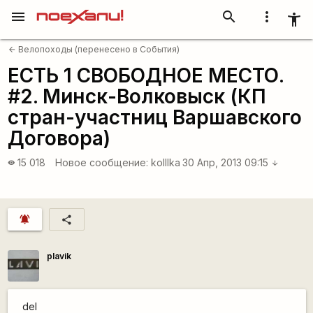
menu
search
more_vert
accessibility_new
Велопоходы (перенесено в События)
arrow_back
ЕСТЬ 1 СВОБОДНОЕ МЕСТО.
#2. Минск-Волковыск (КП
стран-участниц Варшавского
Договора)
15 018
Новое сообщение:
kolllka
30 Апр, 2013 09:15
visibility
arrow_downward
notifications_active
share
plavik
del