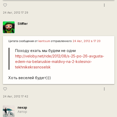
more_vert
favorite_border
24 Авг, 2012 17:29
Stiffler
Цитата сообщения от
kantsum
отправленного
24 Авг, 2012 в 17:20
Походу ехать мы будем не одни
http://veloby.net/ride/2012/08/s-25-po-26-avgusta-
edem-na-belaruskie-maldivy-na-2-kolesnoi-
tekhnikekrasnoselsk
Хоть веселей будет)))
more_vert
favorite_border
24 Авг, 2012 17:42
пекар
Автор