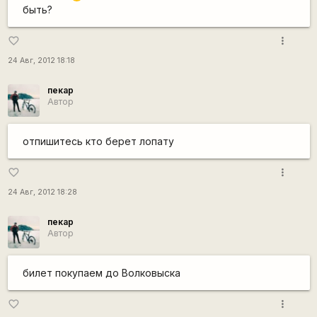
быть?
more_vert
favorite_border
24 Авг, 2012 18:18
пекар
Автор
отпишитесь кто берет лопату
more_vert
favorite_border
24 Авг, 2012 18:28
пекар
Автор
билет покупаем до Волковыска
more_vert
favorite_border