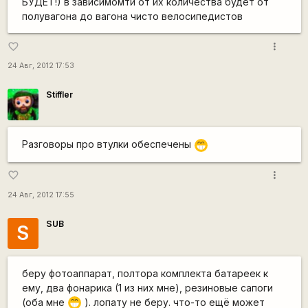
БУДЕТ!) в зависимомти от их количества будет от
полувагона до вагона чисто велосипедистов
more_vert
favorite_border
24 Авг, 2012 17:53
Stiffler
Разговоры про втулки обеспечены
;D
more_vert
favorite_border
24 Авг, 2012 17:55
SUB
S
беру фотоаппарат, полтора комплекта батареек к
ему, два фонарика (1 из них мне), резиновые сапоги
(оба мне
). лопату не беру. что-то ещё может
;D